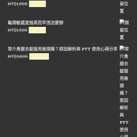
原
目
NT$
1,000
NT$
450
始
前
價
價
龜頭敏感度過高而早洩怎麼辦
格：
格：
原
目
NT$
1,500
NT$
900
NT$1,000。
NT$450。
始
前
價
價
常介勇膜衣錠服用後頭痛？原因解析與 PTT 使用心得分享
格：
格：
原
目
NT$
3,600
NT$
1,800
NT$1,500。
NT$900。
始
前
價
價
格：
格：
NT$3,600。
NT$1,800。