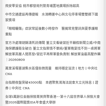
飛安零妥協 桃市都發局列管青埔置地廣場拆除超高
中市交通建設再傳捷報 水湳轉運中心與北屯停車場雙雙摘下國
家獎項
「眼睛曬傷」症狀常延後數小時發作 醫揭常見警訊與夏季護眼
重點
官方冷處理胡錦濤死訊傳聞 董立文看破習近平藉假新聞立威/中南
海保鑣護衛全破功 董立文指案情不單純/董軍晚宴找不到一桌將軍
解放軍高層人間蒸發/習近平再祭軍委負責制 解放軍淪最高壓炸藥
｜20260809
萬里溪堰塞湖集水區僅些微雨量 維持穩定溢流 | 地方 | 中央社
CNA
台指期夜盤突破45000點 本週聚焦鴻海法說會大立光除息 | 證
券 | 中央社 CNA
全球1萬餘位金融保險菁英齊聚香港—-第十六屆世界華人保險大會
暨2026國際龍獎IDA年會盛大舉辦