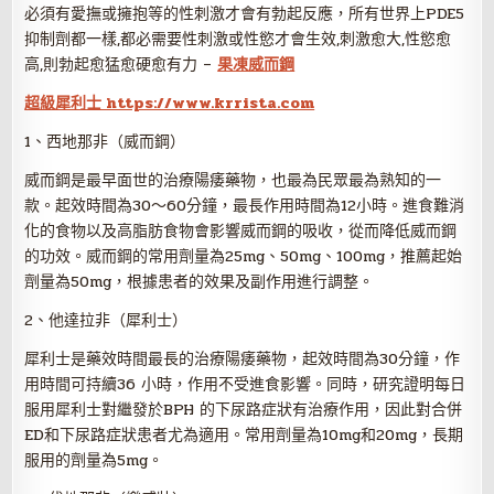
必須有愛撫或擁抱等的性刺激才會有勃起反應，所有世界上PDE5
抑制劑都一樣,都必需要性刺激或性慾才會生效,刺激愈大,性慾愈
高,則勃起愈猛愈硬愈有力 –
果凍威而鋼
超級犀利士 https://www.krrista.com
1、西地那非（威而鋼）
威而鋼是最早面世的治療陽痿藥物，也最為民眾最為熟知的一
款。起效時間為30～60分鐘，最長作用時間為12小時。進食難消
化的食物以及高脂肪食物會影響威而鋼的吸收，從而降低威而鋼
的功效。威而鋼的常用劑量為25mg、50mg、100mg，推薦起始
劑量為50mg，根據患者的效果及副作用進行調整。
2、他達拉非（犀利士）
犀利士是藥效時間最長的治療陽痿藥物，起效時間為30分鐘，作
用時間可持續36 小時，作用不受進食影響。同時，研究證明每日
服用犀利士對繼發於BPH 的下尿路症狀有治療作用，因此對合併
ED和下尿路症狀患者尤為適用。常用劑量為10mg和20mg，長期
服用的劑量為5mg。