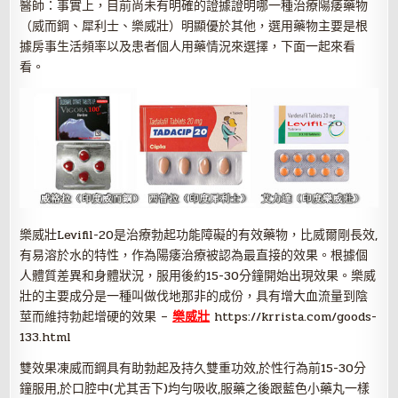
醫師：事實上，目前尚未有明確的證據證明哪一種治療陽痿藥物
（威而鋼、犀利士、樂威壯）明顯優於其他，選用藥物主要是根
據房事生活頻率以及患者個人用藥情況來選擇，下面一起來看
看。
樂威壯Levifil-20是治療勃起功能障礙的有效藥物，比威爾剛長效,
有易溶於水的特性，作為陽痿治療被認為最直接的效果。根據個
人體質差異和身體狀況，服用後約15-30分鐘開始出現效果。樂威
壯的主要成分是一種叫做伐地那非的成份，具有增大血流量到陰
莖而維持勃起增硬的效果 –
樂威壯
https://krrista.com/goods-
133.html
雙效果凍威而鋼具有助勃起及持久雙重功效,於性行為前15-30分
鐘服用,於口腔中(尤其舌下)均勻吸收,服藥之後跟藍色小藥丸一樣