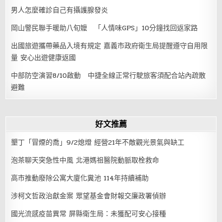
男人怎麼確診自己有攝護腺發炎
岡山警民聯手暖助八旬嬤 「人情味GPS」10分鐘找回返家路
出國旅遊攜帶藥品入境有規定 嘉義市政府衛生局提醒遵守自用限
量 安心出遊健康返國
中部防空演習8/10啟動 中捷全線正常行駛旅客須配合站內疏散
避難
好文推薦
墾丁「冒煙的喬」9/2熄燈 經營21年不敵觀光景氣與缺工
泡茶聊天突急性中風 北港媽祖醫院動脈取栓救命
高市推動廢除公寓大廈化糞池 114年持續補助
涉柯文哲政治獻金案 眾望基金會財報交廉政署偵辦
國光流感疫苗異常 屏縣衛生局：未獲配可安心接種