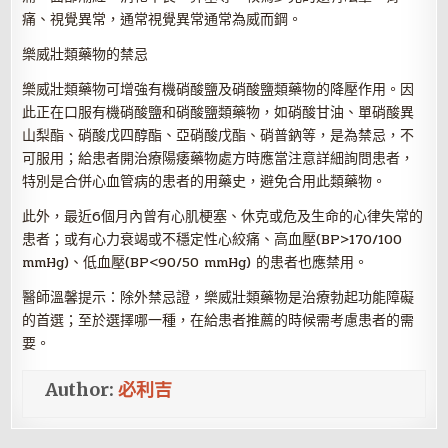
痛、視覺異常，通常視覺異常通常為威而鋼。
樂威壯類藥物的禁忌
樂威壯類藥物可增強有機硝酸鹽及硝酸鹽類藥物的降壓作用。因
此正在口服有機硝酸鹽和硝酸鹽類藥物，如硝酸甘油、單硝酸異
山梨酯、硝酸戊四醇酯、亞硝酸戊酯、硝普鈉等，是為禁忌，不
可服用；給患者開治療陽痿藥物處方時應當注意詳細詢問患者，
特別是合併心血管病的患者的用藥史，避免合用此類藥物。
此外，最近6個月內曾有心肌梗塞、休克或危及生命的心律失常的
患者；或有心力衰竭或不穩定性心絞痛、高血壓(BP>170/100
mmHg)、低血壓(BP<90/50 mmHg) 的患者也應禁用。
醫師溫馨提示：除外禁忌證，樂威壯類藥物是治療勃起功能障礙
的首選；至於選擇哪一種，在給患者推薦的時候需考慮患者的需
要。
Author:
必利吉