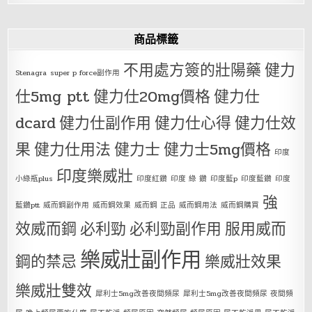
商品標籤
不用處方簽的壯陽藥
健力
Stenagra
super p force副作用
仕5mg ptt
健力仕20mg價格
健力仕
dcard
健力仕副作用
健力仕心得
健力仕效
果
健力仕用法
健力士
健力士5mg價格
印度
印度樂威壯
小綠瓶plus
印度紅鑽
印度 綠 鑽
印度藍p
印度藍鑽
印度
強
藍鑽ptt
威而鋼副作用
威而鋼效果
威而鋼 正品
威而鋼用法
威而鋼購買
效威而鋼
必利勁
必利勁副作用
服用威而
樂威壯副作用
鋼的禁忌
樂威壯效果
樂威壯雙效
犀利士5mg改善夜間頻尿
犀利士5mg改善夜間頻尿 夜間頻