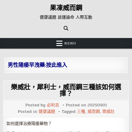
Skip
果凍威而鋼
to
content
健康議題 談運論命 人際互動
MENU
男性陽痿早洩藥:按此進入
樂威壯，犀利士，威而鋼三種該如何選
擇？
Posted by
必利吉
Posted on
20250901
Posted in
健康議題
Tagged
三種
,
威而鋼
,
樂威壯
如何選擇治療陽痿藥物？