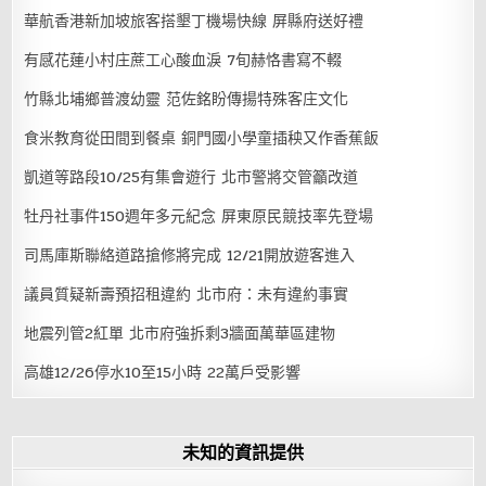
華航香港新加坡旅客搭墾丁機場快線 屏縣府送好禮
有感花蓮小村庄蔗工心酸血淚 7旬赫恪書寫不輟
竹縣北埔鄉普渡幼靈 范佐銘盼傳揚特殊客庄文化
食米教育從田間到餐桌 銅門國小學童插秧又作香蕉飯
凱道等路段10/25有集會遊行 北市警將交管籲改道
牡丹社事件150週年多元紀念 屏東原民競技率先登場
司馬庫斯聯絡道路搶修將完成 12/21開放遊客進入
議員質疑新壽預招租違約 北市府：未有違約事實
地震列管2紅單 北市府強拆剩3牆面萬華區建物
高雄12/26停水10至15小時 22萬戶受影響
未知的資訊提供