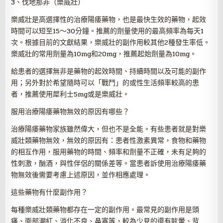
3、伐地那非（樂威壯）
樂威壯是高選擇性的治療陽痿藥物，也是最快生效的藥物，起效
時間可以短至15～30分鐘。推薦的劑量使用的最高頻率為每天1
次。根據目前的文獻結果，樂威壯的副作用較其他2種發生率低。
樂威壯的常用劑量為10mg和20mg，推薦起始劑量為10mg。
給患者的選擇無非是藥物的起效時間、持續時間以及可能的副作
用；另外對於希望隨時可以「戰鬥」的或性生活頻率較高的患
者，推薦使用犀利士5mg或是樂威壯。
服用治療陽痿藥物無效的原因有哪些？
治療陽痿藥物家族雖然偉大，但也不是全能。有些患者就是對樂
威壯類藥物無效，無效的原因有：患者性激素異常，食物和藥物
的相互作用，服用藥物的時間、頻率和劑量不正確，未有足夠的
性刺激，酗酒，與性伴侶的關係差等。當患者訴使用治療陽痿藥
物無效後需要考慮上述原因，並作相應處理。
這些藥物有什麼副作用？
每種樂威壯類藥物都存在一定的副作用。最常見的副作用是頭
痛、面部潮紅、消化不良、鼻塞等，較為少見的還有眩暈、背