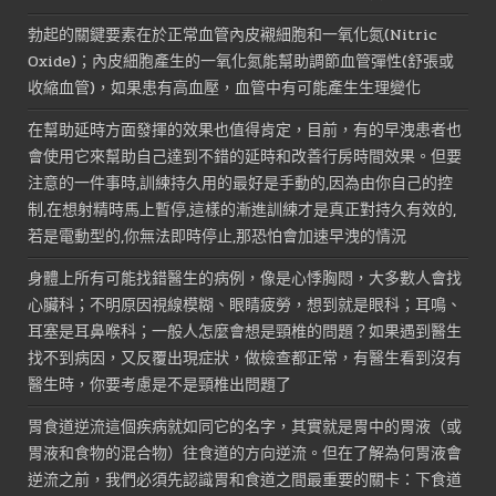
勃起的關鍵要素在於正常血管內皮襯細胞和一氧化氮(Nitric
Oxide)；內皮細胞產生的一氧化氮能幫助調節血管彈性(舒張或
收縮血管)，如果患有高血壓，血管中有可能產生生理變化
在幫助延時方面發揮的效果也值得肯定，目前，有的早洩患者也
會使用它來幫助自己達到不錯的延時和改善行房時間效果。但要
注意的一件事時,訓練持久用的最好是手動的,因為由你自己的控
制,在想射精時馬上暫停,這樣的漸進訓練才是真正對持久有效的,
若是電動型的,你無法即時停止,那恐怕會加速早洩的情況
身體上所有可能找錯醫生的病例，像是心悸胸悶，大多數人會找
心臟科；不明原因視線模糊、眼睛疲勞，想到就是眼科；耳鳴、
耳塞是耳鼻喉科；一般人怎麼會想是頸椎的問題？如果遇到醫生
找不到病因，又反覆出現症狀，做檢查都正常，有醫生看到沒有
醫生時，你要考慮是不是頸椎出問題了
胃食道逆流這個疾病就如同它的名字，其實就是胃中的胃液（或
胃液和食物的混合物）往食道的方向逆流。但在了解為何胃液會
逆流之前，我們必須先認識胃和食道之間最重要的關卡：下食道