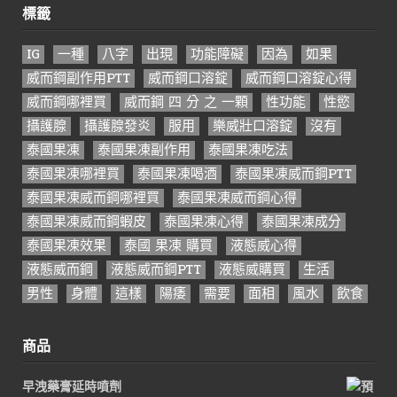
標籤
IG
一種
八字
出現
功能障礙
因為
如果
威而鋼副作用PTT
威而鋼口溶錠
威而鋼口溶錠心得
威而鋼哪裡買
威而鋼 四 分 之 一顆
性功能
性慾
攝護腺
攝護腺發炎
服用
樂威壯口溶錠
沒有
泰國果凍
泰國果凍副作用
泰國果凍吃法
泰國果凍哪裡買
泰國果凍喝酒
泰國果凍威而鋼PTT
泰國果凍威而鋼哪裡買
泰國果凍威而鋼心得
泰國果凍威而鋼蝦皮
泰國果凍心得
泰國果凍成分
泰國果凍效果
泰國 果凍 購買
液態威心得
液態威而鋼
液態威而鋼PTT
液態威購買
生活
男性
身體
這樣
陽痿
需要
面相
風水
飲食
商品
早洩藥膏延時噴劑