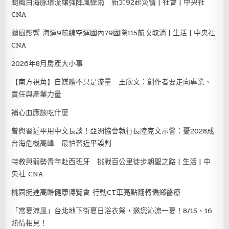
颱風白海豚環流釀強陣風驟雨 新北92起災情 | 社會 | 中央社
CNA
颱風影響 海運9航線空運國內79國際115航次取消 | 生活 | 中央社
CNA
2026年8月房產大小事
【南方視角】自媒體不只是流量 王欣文：創作者要走向專業、
責任與產業力量
補心血應該吃什麼
曾與習近平用中文長談！亞洲協會執行長陸克文示警：憂2028成
台海危機高峰 最怕習近平誤判
特教與弱勢青年赴西班牙 挑戰百公里徒步朝聖之路 | 生活 | 中
央社 CNA
桃園挺進高齡健康博覽會 行動CT車亮點翻轉偏鄉醫療
「常夏涼風」台北地下街夏日浴衣祭，邀您沁涼一夏！8/15、16
熱情相見！