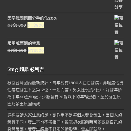
因早洩問題而分手約佔20%
原
目
NT$
1,800
NT$
900
始
前
價
價
服用威而鋼的禁忌
格：
格：
原
目
NT$
1,600
NT$
800
NT$1,800。
NT$900。
始
前
價
價
5mg 超犀 必利吉
格：
格：
NT$1,600。
NT$800。
根據台灣國內最新統計，每年約有1600人左右發病，鼻咽癌佔男
性癌症發生率之第12位，一般而言，男女比例約3比1。好發年齡
為中年40至50歲，少數會有20歲以下的年輕患者，至於發生原
因乃多重原因構成
這裡要請大家注意的是，副作用不是每個人都會發生，因個人的
體質不同，發生率也不盡相同，民眾初次服藥時可多觀察自己的
身體反應，若發生嚴重不舒服的情形時，需立即就醫。