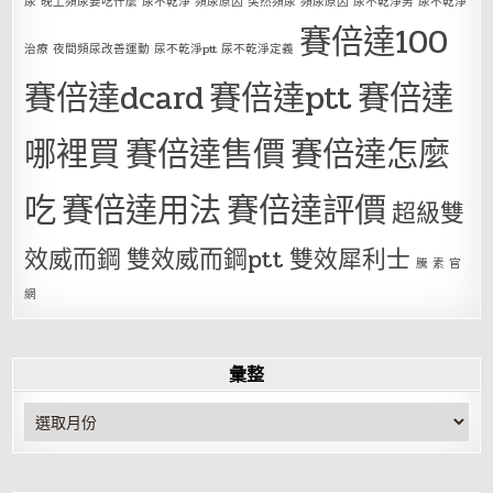
尿 晚上頻尿要吃什麼 尿不乾淨 頻尿原因 突然頻尿 頻尿原因 尿不乾淨男 尿不乾淨
賽倍達100
治療 夜間頻尿改善運動 尿不乾淨ptt 尿不乾淨定義
賽倍達dcard
賽倍達ptt
賽倍達
哪裡買
賽倍達售價
賽倍達怎麼
吃
賽倍達用法
賽倍達評價
超級雙
效威而鋼
雙效威而鋼ptt
雙效犀利士
騰 素 官
網
彙整
彙
整