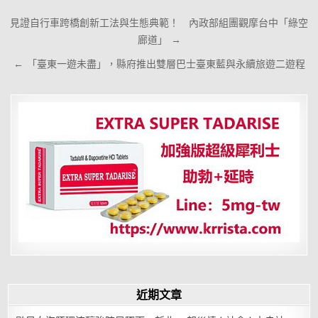
文
見證自行車跨橋創新工法與生態典範！ 內政部組團觀摩台中「綠空
章
廊道」 →
導
← 「臺東一遊未盡」，縣府推出雙層巴士臺東藍與永續旅遊二遊程
覽
近期文章