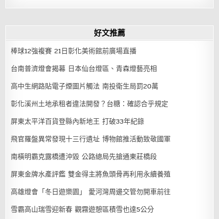
好文推薦
棒球12強複賽 21日彰化美術館前廣場直播
台南普濟燈會揭幕 日本仙台燈區、青森燈藝亮相
高中生網路貼電子煙圖片觸法 南投衛生局罰20萬
彰化溪州土地承租者違法開發？台糖：確認合乎規定
屏東太平洋百貨登縣內新地王 打破33年紀錄
飛官羅盤異常發現十三行遺址 博物館推活動致敬國軍
南橫明霸克露橋遭沖毀 公路總局先搶通東莊橋段
屏東金牌水產評鑑 雙金得主將魚頭骨再利用永續養殖
高雄燈會「冬日遊樂園」 愛河灣周邊交管勿開車前往
雪霸高山瑞雪迎新春 觀霧遊憩區積雪也達5公分