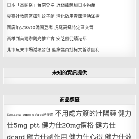
日本「高崎祭」台南登場 近距離體驗日本物產
麥寮社教園區揮別蚊子館 活化啟用春節活動滿檔
國慶焰火10/10晚間登場 虎尾高鐵特定區交管
高雄到首爾辦觀光推介會 安芝儇促銷港都
北市魚果市場減項發包 藍綠議員批柯文哲涉圖利
未知的資訊提供
商品標籤
不用處方簽的壯陽藥
健力
Stenagra
super p force副作用
仕5mg ptt
健力仕20mg價格
健力仕
dcard
健力仕副作用
健力仕心得
健力仕效