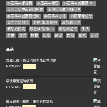
泰國果凍哪裡買
泰國果凍喝酒
泰國果凍威而鋼PTT
泰國果凍威而鋼哪裡買
泰國果凍威而鋼心得
泰國果凍威而鋼蝦皮
泰國果凍心得
泰國果凍成分
泰國果凍效果
泰國 果凍 購買
液態威心得
液態威而鋼
液態威而鋼PTT
液態威購買
生活
男性
身體
這樣
陽痿
需要
面相
風水
飲食
商品
樂威壯成份為伐地那非能助勃增硬
原
目
NT$
1,600
NT$
800
始
前
價
價
早洩藥膏延時噴劑
格：
格：
原
目
NT$
1,000
NT$
450
NT$1,600。
NT$800。
始
前
價
價
威而鋼使用指南：重拾男性雄風
格：
格：