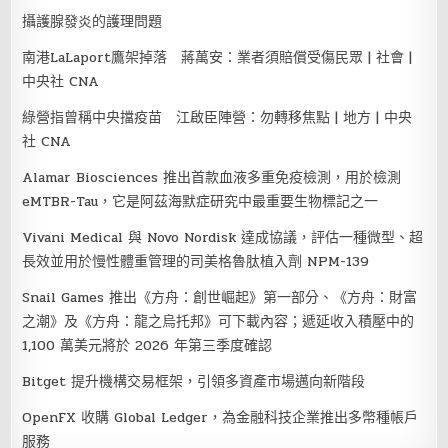
攝護腺發炎的護理問題
南港LaLaport鷹架掉落 蔣萬安：業者須賠償受傷民眾 | 社會 |
中央社 CNA
綠營指曾稱中央擋疫苗 江啟臣陣營：勿轉移焦點 | 地方 | 中央
社 CNA
Alamar Biosciences 推出首款血液多重免疫檢測，用於檢測
eMTBR-Tau，它是阿茲海默症研究中最重要生物標記之一
Vivani Medical 與 Novo Nordisk 達成協議，評估一種微型、超
長效並用於慢性體重管理的司美格魯肽植入劑 NPM-139
Snail Games 推出《方舟：創世崛起》第一部分、《方舟：財富
之潮》及《方舟：龍之烏托邦》可下載內容；遞延收入積壓中的
1,100 萬美元將於 2026 年第三季度確認
Bitget 提升機構交易框架，引領多資產市場邁向新階段
OpenFX 收購 Global Ledger，為金融科技企業推出多幣種帳戶
服務