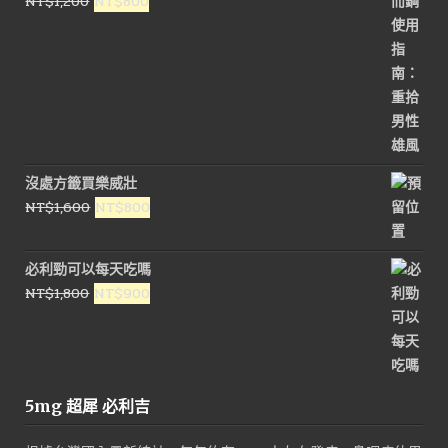
原
目
NT$
1,200
NT$
800
NT$1,000。
NT$450。
始
前
價
價
格：
格：
NT$1,200。
NT$800。
沒處方籤買樂威壯
原
目
NT$
1,600
NT$
800
始
前
價
價
必利勁可以每天吃嗎
格：
格：
原
目
NT$
1,800
NT$
900
NT$1,600。
NT$800。
始
前
價
價
格：
格：
NT$1,800。
NT$900。
5mg 超犀 必利吉