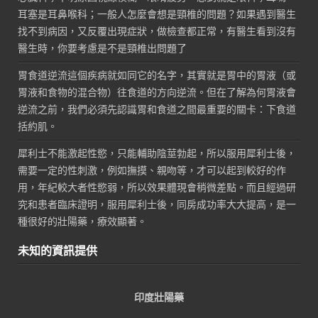
耳塞是耳鼻喉科；一般人怎麼會想是頸椎的問題？如果遇到醫生
找不到病因，又反覆出現症狀，做檢查都正常，有醫生看到沒有
醫生時，你要考慮是不是頸椎出問題了
胃食道逆流這個疾病就如同它的名字，其實就是胃中的胃液（或
胃液和食物的混合物）往食道的方向逆流。但在了解為何胃液會
逆流之前，我們必須先認識胃和食道之間最重要的關卡：下食道
括約肌。
犀利士不能激起性慾，只能輔助陰莖勃起，所以服用犀利士後，
需要一定的性刺激，例如撫摸、親吻等，才可以起到較好的作
用，年紀較大者性慾弱，所以效果體現會稍微差點。而且經過研
究和患者臨床證明，服用犀利士後，同房成功率大大提高，是一
種很好的壯陽藥，療效顯著。
未知的資訊提供
印度壯陽藥