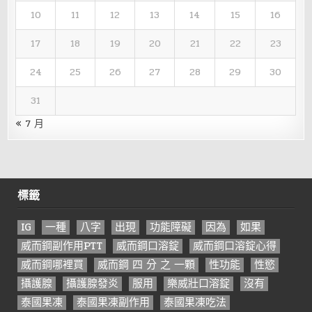
10
11
12
13
14
15
16
17
18
19
20
21
22
23
24
25
26
27
28
29
30
31
« 7 月
標籤
IG
一種
八字
出現
功能障礙
因為
如果
威而鋼副作用PTT
威而鋼口溶錠
威而鋼口溶錠心得
威而鋼哪裡買
威而鋼 四 分 之 一顆
性功能
性慾
攝護腺
攝護腺發炎
服用
樂威壯口溶錠
沒有
泰國果凍
泰國果凍副作用
泰國果凍吃法