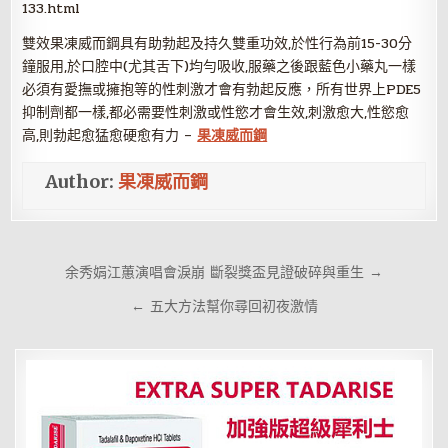
133.html
雙效果凍威而鋼具有助勃起及持久雙重功效,於性行為前15-30分
鐘服用,於口腔中(尤其舌下)均勻吸收,服藥之後跟藍色小藥丸一樣
必須有愛撫或擁抱等的性刺激才會有勃起反應，所有世界上PDE5
抑制劑都一樣,都必需要性刺激或性慾才會生效,刺激愈大,性慾愈
高,則勃起愈猛愈硬愈有力 –
果凍威而鋼
Author:
果凍威而鋼
文
余秀娟江蕙演唱會淚崩 斷裂獎盃見證破碎與重生 →
章
← 五大方法幫你尋回初夜激情
導
覽