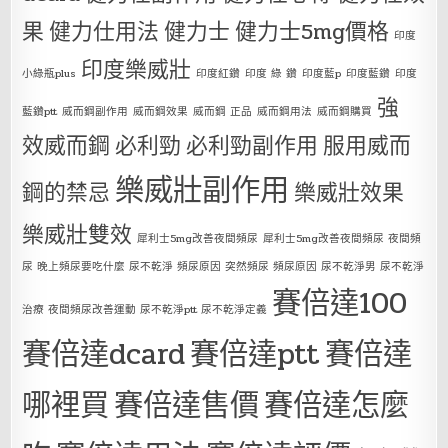
果
健力仕用法
健力士
健力士5mg價格
印度
印度樂威壯
小綠瓶plus
印度紅鑽
印度 綠 鑽
印度藍p
印度藍鑽
印度
強
藍鑽ptt
威而鋼副作用
威而鋼效果
威而鋼 正品
威而鋼用法
威而鋼購買
效威而鋼
必利勁
必利勁副作用
服用威而
樂威壯副作用
鋼的禁忌
樂威壯效果
樂威壯雙效
犀利士5mg改善夜間頻尿
犀利士5mg改善夜間頻尿 夜間頻
尿 晚上頻尿要吃什麼 尿不乾淨 頻尿原因 突然頻尿 頻尿原因 尿不乾淨男 尿不乾淨
賽倍達100
治療 夜間頻尿改善運動 尿不乾淨ptt 尿不乾淨定義
賽倍達dcard
賽倍達ptt
賽倍達
哪裡買
賽倍達售價
賽倍達怎麼