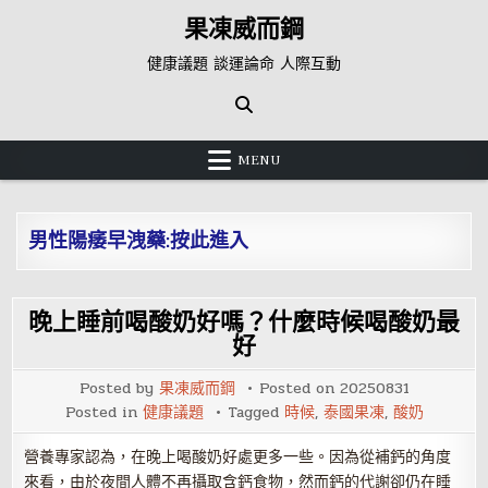
Skip
果凍威而鋼
to
content
健康議題 談運論命 人際互動
MENU
男性陽痿早洩藥:按此進入
晚上睡前喝酸奶好嗎？什麼時候喝酸奶最
好
Posted by
果凍威而鋼
Posted on
20250831
Posted in
健康議題
Tagged
時候
,
泰國果凍
,
酸奶
營養專家認為，在晚上喝酸奶好處更多一些。因為從補鈣的角度
來看，由於夜間人體不再攝取含鈣食物，然而鈣的代謝卻仍在睡