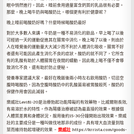
眠中悄然進行，因此，睡前食用適量富含鈣質的乳品很有必要。
那麼，晚上喝牛奶與喝酸奶比，哪個更有利於健康呢？
晚上睡前喝酸奶好嗎？什麼時候喝酸奶最好
對於大多數人來講，牛奶是一種不易消化的飲品，早上喝了以後
可經過一天的運動促進其在腸胃中消化，晚上喝了以後，則由於
人在睡覺後的運動量大大減少而不利於人體消化吸收，腸胃不好
者還有可能因此產生消化不良的症狀。酸奶的就不同了，它所含
有的乳酸有助於人體腸胃在夜間的蠕動，因此晚上喝不僅不會導
致消化不良，還有助於防止便秘。
營養專家建議大家，最好在晚飯後兩小時左右飲用酸奶，切忌空
腹時喝酸奶。因為空腹時酸奶中的乳酸菌易被胃酸殺死，酸奶的
保健作用會因此減弱。
樂威壯Levifil-20是治療勃起功能障礙的有效藥物，比威爾剛長效,
有易溶於水的特性，作為陽痿治療被認為最直接的效果。根據個
人體質差異和身體狀況，服用後約15-30分鐘開始出現效果。樂威
壯的主要成分是一種叫做伐地那非的成份，具有增大血流量到陰
莖而維持勃起增硬的效果 –
樂威壯
https://krrista.com/goods-