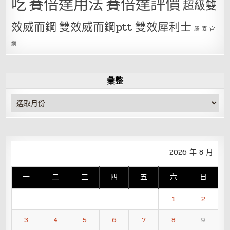
吃
賽倍達用法
賽倍達評價
超級雙
效威而鋼
雙效威而鋼ptt
雙效犀利士
騰 素 官
網
彙整
彙
整
2026 年 8 月
一
二
三
四
五
六
日
1
2
3
4
5
6
7
8
9