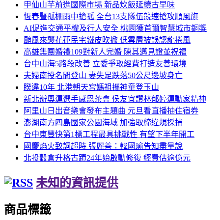
甲仙山芋前進國際市場 新品炊飯延續古早味
恆春豎孤棚雨中搶孤 全台13支隊伍競速搶攻順風旗
AI促進交通平權及行人安全 桃園獲首爾智慧城市銅獎
颱風來襲花蓮民宅鐵皮吹掀 低雲層被誤認龍捲風
高雄集團婚禮109對新人完婚 陳其邁見證並祝福
台中山海5路段改善 立委爭取經費打造友善環境
夫婦南投名間登山 妻失足跌落50公尺邊坡身亡
睽違10年 北港朝天宮媽祖攜神童登玉山
新北辦奧運選手感恩茶會 侯友宜讚林郁婷運動家精神
阿里山日出音樂會發布主題曲 元旦看直播抽住宿券
澎湖南方四島國家公園海域 加強取締違規採捕
台中東豐快第1標工程最具挑戰性 有望下半年開工
國慶焰火致詞超時 張麗善：韓國瑜告知盡量說
北投穀倉升格古蹟24年始啟動修復 經費估逾億元
未知的資訊提供
商品標籤