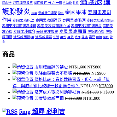
攝護腺
攝
錠心得
威而鋼哪裡買
威而鋼 四 分 之 一顆
性功能
性慾
護腺發炎
泰國果凍
泰國果凍副
樂威壯口溶錠
沒有
服用
作用
泰國果凍哪裡買
泰國果凍喝酒
泰國果凍吃法
泰國果凍威而鋼ptt
泰國果凍威而鋼哪裡買
泰國果凍威而鋼心得
泰國果凍威而鋼蝦皮
泰國果
泰國 果凍 購買
泰國果凍成分
凍心得
泰國果凍效果
液態威心得
液態
威而鋼
液態威而鋼ptt
液態威購買
男性
陽痿
需要
生活
身體
這樣
面相
風水
飲
食
商品
原
目
服用威而鋼的禁忌
NT$
1,600
NT$
800
始
原
前
目
吃降血糖藥會不舉嗎
NT$
1,800
NT$
900
價
始
價
前
價格比較：賽倍達確實貴，但有人說「值
格：
價
原
格：
價
目
得」與威而鋼比較哪一款更適合你？
NT$
1,800
NT$
900
NT$1,600。
格：
始
原
NT$800
格：
前
沒有處方箋必利勁哪裡買
NT$
1,800
NT$
900
原
NT$1,800。
價
始
目
NT$9
價
印度雙效威而鋼
NT$
3,000
NT$
1,800
始
格：
價
前
格
5mg 超犀 必利吉
價
NT$1,80
格：
價
N
格：
NT$1,80
格：
N