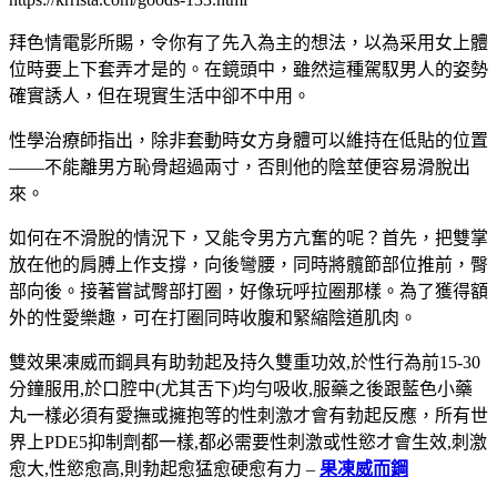
拜色情電影所賜，令你有了先入為主的想法，以為采用女上體
位時要上下套弄才是的。在鏡頭中，雖然這種駕馭男人的姿勢
確實誘人，但在現實生活中卻不中用。
性學治療師指出，除非套動時女方身體可以維持在低貼的位置
——不能離男方恥骨超過兩寸，否則他的陰莖便容易滑脫出
來。
如何在不滑脫的情況下，又能令男方亢奮的呢？首先，把雙掌
放在他的肩膊上作支撐，向後彎腰，同時將髖節部位推前，臀
部向後。接著嘗試臀部打圈，好像玩呼拉圈那樣。為了獲得額
外的性愛樂趣，可在打圈同時收腹和緊縮陰道肌肉。
雙效果凍威而鋼具有助勃起及持久雙重功效,於性行為前15-30
分鐘服用,於口腔中(尤其舌下)均勻吸收,服藥之後跟藍色小藥
丸一樣必須有愛撫或擁抱等的性刺激才會有勃起反應，所有世
界上PDE5抑制劑都一樣,都必需要性刺激或性慾才會生效,刺激
愈大,性慾愈高,則勃起愈猛愈硬愈有力 –
果凍威而鋼