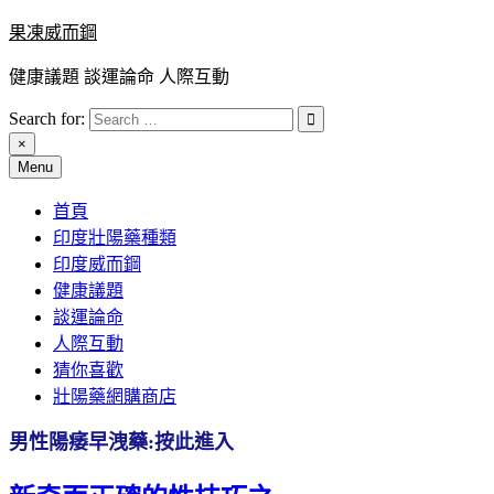
Skip
果凍威而鋼
to
content
健康議題 談運論命 人際互動
Search for:
×
Menu
首頁
印度壯陽藥種類
印度威而鋼
健康議題
談運論命
人際互動
猜你喜歡
壯陽藥網購商店
男性陽痿早洩藥:按此進入