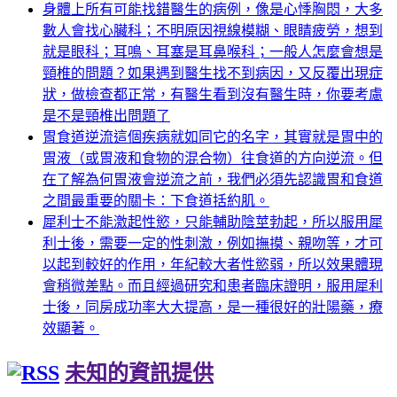
身體上所有可能找錯醫生的病例，像是心悸胸悶，大多
數人會找心臟科；不明原因視線模糊、眼睛疲勞，想到
就是眼科；耳鳴、耳塞是耳鼻喉科；一般人怎麼會想是
頸椎的問題？如果遇到醫生找不到病因，又反覆出現症
狀，做檢查都正常，有醫生看到沒有醫生時，你要考慮
是不是頸椎出問題了
胃食道逆流這個疾病就如同它的名字，其實就是胃中的
胃液（或胃液和食物的混合物）往食道的方向逆流。但
在了解為何胃液會逆流之前，我們必須先認識胃和食道
之間最重要的關卡：下食道括約肌。
犀利士不能激起性慾，只能輔助陰莖勃起，所以服用犀
利士後，需要一定的性刺激，例如撫摸、親吻等，才可
以起到較好的作用，年紀較大者性慾弱，所以效果體現
會稍微差點。而且經過研究和患者臨床證明，服用犀利
士後，同房成功率大大提高，是一種很好的壯陽藥，療
效顯著。
未知的資訊提供