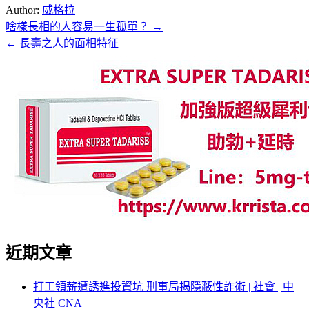
Author:
威格拉
啥樣長相的人容易一生孤單？ →
文
← 長壽之人的面相特征
章
導
覽
近期文章
打工領薪遭誘進投資坑 刑事局揭隱蔽性詐術 | 社會 | 中
央社 CNA