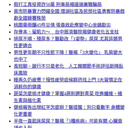
假打工真投資詐50萬 刑事局揭遠端兼職騙局
南市防暴實力閃耀全國 環湖社區及民榮社區勇奪防暴戲
劇全國競賽殊榮
桃園豪雨釀45件災情 張善政赴應變中心坐鎮勘災
存骨本、留肌力～ 台中慈濟醫院揭健康老化五支柱
排尿不順、殘尿多？醫勸改「1姿勢」尿尿 尤其這類男
性更適合
男性更年期不只性慾下降！醫揭「3大變化」 乳房變大
也中了
長短腳、跛行不只是老化 人工髖關節手術評估助降臥
床風險
睡再久仍疲憊？慢性疲勞症候群恐找上門 3大習慣正在
消耗你的健康
蔬菜怎麼挑才健康？掌握4原則選對青菜 吃進纖維、維
生素與植化素
健檢報告出現紅字怎麼辦？醫提醒：別只看數字 身體變
化更重要
半夜一直起床尿尿？醫揭「5種疾病」可能有關 心臟衰
竭也入列