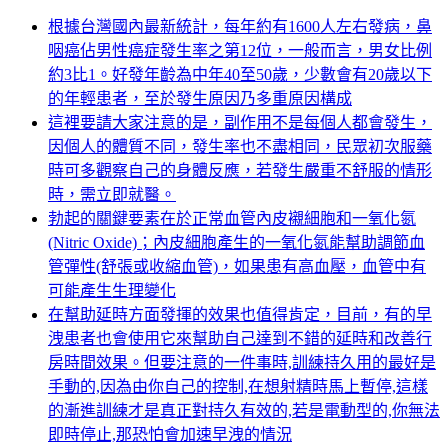
NT$3,000。
NT$1,80
根據台灣國內最新統計，每年約有1600人左右發病，鼻
咽癌佔男性癌症發生率之第12位，一般而言，男女比例
約3比1。好發年齡為中年40至50歲，少數會有20歲以下
的年輕患者，至於發生原因乃多重原因構成
這裡要請大家注意的是，副作用不是每個人都會發生，
因個人的體質不同，發生率也不盡相同，民眾初次服藥
時可多觀察自己的身體反應，若發生嚴重不舒服的情形
時，需立即就醫。
勃起的關鍵要素在於正常血管內皮襯細胞和一氧化氮
(Nitric Oxide)；內皮細胞產生的一氧化氮能幫助調節血
管彈性(舒張或收縮血管)，如果患有高血壓，血管中有
可能產生生理變化
在幫助延時方面發揮的效果也值得肯定，目前，有的早
洩患者也會使用它來幫助自己達到不錯的延時和改善行
房時間效果。但要注意的一件事時,訓練持久用的最好是
手動的,因為由你自己的控制,在想射精時馬上暫停,這樣
的漸進訓練才是真正對持久有效的,若是電動型的,你無法
即時停止,那恐怕會加速早洩的情況