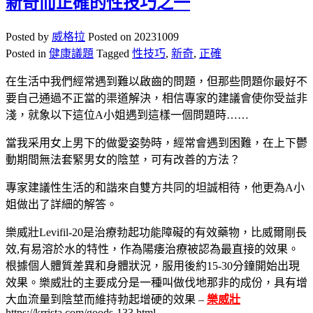
新奇而正確的性技巧之一
Posted by
威格拉
Posted on
20231009
Posted in
健康議題
Tagged
性技巧
,
新奇
,
正確
在生活中我們經常遇到難以啟齒的問題，但那些問題你最好不
要自己通過不正當的渠道解決，相信專家的建議會使你受益非
淺，就象以下這位A小姐遇到這樣一個問題時……
當我采用女上男下的做愛姿勢時，經常會遇到困難，在上下鬱
動期間無法套緊男女的陰莖，可有改善的方法？
專家建議性生活的和諧來自雙方共同的坦誠相待，他更為A小
姐做出了詳細的解答。
樂威壯Levifil-20是治療勃起功能障礙的有效藥物，比威爾剛長
效,有易溶於水的特性，作為陽痿治療被認為最直接的效果。
根據個人體質差異和身體狀況，服用後約15-30分鐘開始出現
效果。樂威壯的主要成分是一種叫做伐地那非的成份，具有增
大血流量到陰莖而維持勃起增硬的效果 –
樂威壯
https://krrista.com/goods-133.html