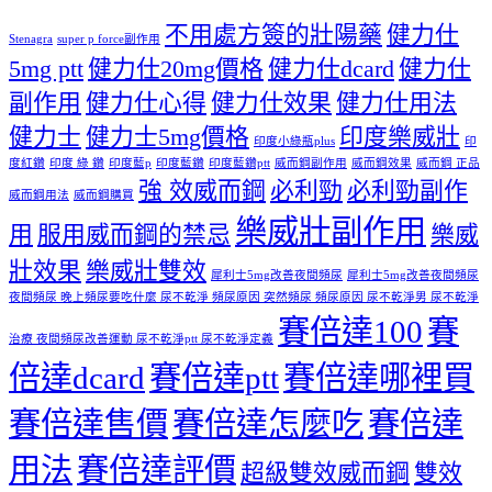
不用處方簽的壯陽藥
健力仕
Stenagra
super p force副作用
5mg ptt
健力仕20mg價格
健力仕dcard
健力仕
副作用
健力仕心得
健力仕效果
健力仕用法
健力士
健力士5mg價格
印度樂威壯
印度小綠瓶plus
印
度紅鑽
印度 綠 鑽
印度藍p
印度藍鑽
印度藍鑽ptt
威而鋼副作用
威而鋼效果
威而鋼 正品
強 效威而鋼
必利勁
必利勁副作
威而鋼用法
威而鋼購買
樂威壯副作用
用
服用威而鋼的禁忌
樂威
壯效果
樂威壯雙效
犀利士5mg改善夜間頻尿
犀利士5mg改善夜間頻尿
夜間頻尿 晚上頻尿要吃什麼 尿不乾淨 頻尿原因 突然頻尿 頻尿原因 尿不乾淨男 尿不乾淨
賽倍達100
賽
治療 夜間頻尿改善運動 尿不乾淨ptt 尿不乾淨定義
倍達dcard
賽倍達ptt
賽倍達哪裡買
賽倍達售價
賽倍達怎麼吃
賽倍達
用法
賽倍達評價
超級雙效威而鋼
雙效