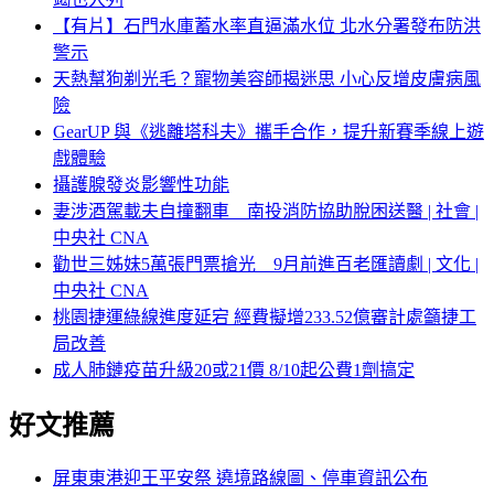
【有片】石門水庫蓄水率直逼滿水位 北水分署發布防洪
警示
天熱幫狗剃光毛？寵物美容師揭迷思 小心反增皮膚病風
險
GearUP 與《逃離塔科夫》攜手合作，提升新賽季線上遊
戲體驗
攝護腺發炎影響性功能
妻涉酒駕載夫自撞翻車 南投消防協助脫困送醫 | 社會 |
中央社 CNA
勸世三姊妹5萬張門票搶光 9月前進百老匯讀劇 | 文化 |
中央社 CNA
桃園捷運綠線進度延宕 經費擬增233.52億審計處籲捷工
局改善
成人肺鏈疫苗升級20或21價 8/10起公費1劑搞定
好文推薦
屏東東港迎王平安祭 遶境路線圖、停車資訊公布