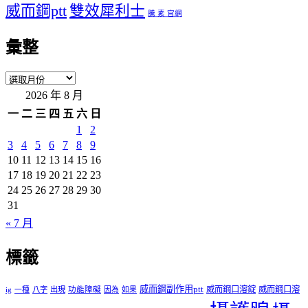
威而鋼ptt
雙效犀利士
騰 素 官網
彙整
彙
2026 年 8 月
整
一
二
三
四
五
六
日
1
2
3
4
5
6
7
8
9
10
11
12
13
14
15
16
17
18
19
20
21
22
23
24
25
26
27
28
29
30
31
« 7 月
標籤
威而鋼副作用ptt
威而鋼口溶錠
威而鋼口溶
ig
一種
八字
出現
功能障礙
因為
如果