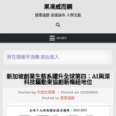
Skip
果凍威而鋼
to
content
健康議題 談運論命 人際互動
MENU
男性陽痿早洩藥:按此進入
新加坡創業生態系躍升全球第四：AI與深
科技驅動東協創新樞紐地位
Posted by
印度壯陽藥
Posted on
20260603
Posted in
健康議題