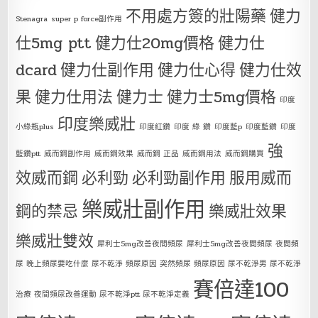
不用處方簽的壯陽藥
健力
Stenagra
super p force副作用
仕5mg ptt
健力仕20mg價格
健力仕
dcard
健力仕副作用
健力仕心得
健力仕效
果
健力仕用法
健力士
健力士5mg價格
印度
印度樂威壯
小綠瓶plus
印度紅鑽
印度 綠 鑽
印度藍p
印度藍鑽
印度
強
藍鑽ptt
威而鋼副作用
威而鋼效果
威而鋼 正品
威而鋼用法
威而鋼購買
效威而鋼
必利勁
必利勁副作用
服用威而
樂威壯副作用
鋼的禁忌
樂威壯效果
樂威壯雙效
犀利士5mg改善夜間頻尿
犀利士5mg改善夜間頻尿 夜間頻
尿 晚上頻尿要吃什麼 尿不乾淨 頻尿原因 突然頻尿 頻尿原因 尿不乾淨男 尿不乾淨
賽倍達100
治療 夜間頻尿改善運動 尿不乾淨ptt 尿不乾淨定義