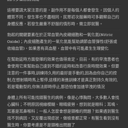
這裡要請大家注意的是，副作用不是每個人都會發生，因個人的
體質不同，發生率也不盡相同，民眾初次服藥時可多觀察自己的
身體反應，若發生嚴重不舒服的情形時，需立即就醫。
勃起的關鍵要素在於正常血管內皮襯細胞和一氧化氮(Nitric
Oxide)；內皮細胞產生的一氧化氮能幫助調節血管彈性(舒張或
收縮血管)，如果患有高血壓，血管中有可能產生生理變化
在幫助延時方面發揮的效果也值得肯定，目前，有的早洩患者也
會使用它來幫助自己達到不錯的延時和改善行房時間效果。但要
注意的一件事時,訓練持久用的最好是手動的,因為由你自己的控
制,在想射精時馬上暫停,這樣的漸進訓練才是真正對持久有效的,
若是電動型的,你無法即時停止,那恐怕會加速早洩的情況
身體上所有可能找錯醫生的病例，像是心悸胸悶，大多數人會找
心臟科；不明原因視線模糊、眼睛疲勞，想到就是眼科；耳鳴、
耳塞是耳鼻喉科；一般人怎麼會想是頸椎的問題？如果遇到醫生
找不到病因，又反覆出現症狀，做檢查都正常，有醫生看到沒有
醫生時，你要考慮是不是頸椎出問題了