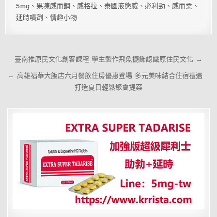
5mg、果凍威而鋼、威格拉、泰國液態威、必利勁、威而柔、
延時噴劑、情趣小物
文
臺南推原民文化創客課程 學生製作飛魚擺飾認識原住民文化 →
章
← 高雄福華大飯店六月餐飲住房優惠登場 多元美味結合住宿禮遇
導
打造夏日輕鬆聚會提案
覽