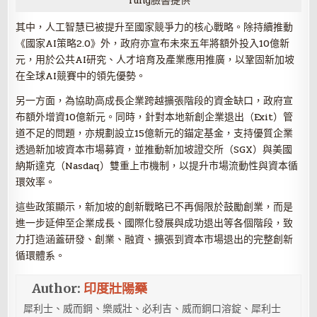
Tung臉書提供
其中，人工智慧已被提升至國家競爭力的核心戰略。除持續推動
《國家AI策略2.0》外，政府亦宣布未來五年將額外投入10億新
元，用於公共AI研究、人才培育及產業應用推廣，以鞏固新加坡
在全球AI競賽中的領先優勢。
另一方面，為協助高成長企業跨越擴張階段的資金缺口，政府宣
布額外增資10億新元。同時，針對本地新創企業退出（Exit）管
道不足的問題，亦規劃設立15億新元的錨定基金，支持優質企業
透過新加坡資本市場募資，並推動新加坡證交所（SGX）與美國
納斯達克（Nasdaq）雙重上市機制，以提升市場流動性與資本循
環效率。
這些政策顯示，新加坡的創新戰略已不再侷限於鼓勵創業，而是
進一步延伸至企業成長、國際化發展與成功退出等各個階段，致
力打造涵蓋研發、創業、融資、擴張到資本市場退出的完整創新
循環體系。
Author:
印度壯陽藥
犀利士、威而鋼、樂威壯、必利吉、威而鋼口溶錠、犀利士