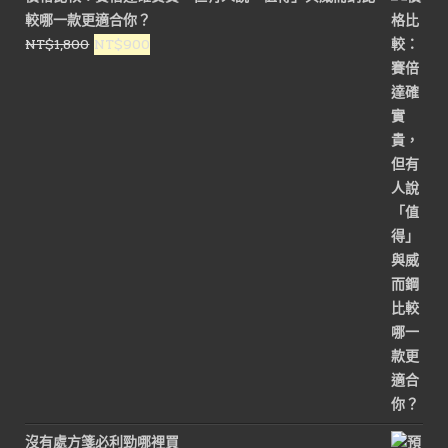
格：
格：
較哪一款更適合你？
NT$1,600。
NT$800。
原
目
NT$
1,800
NT$
900
始
前
價
價
格：
格：
NT$1,800。
NT$900。
沒有處方箋必利勁哪裡買