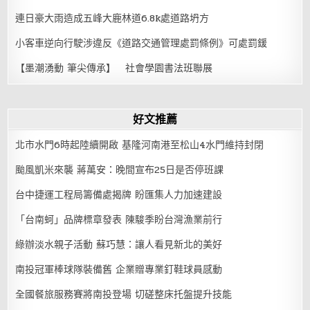
連日豪大雨造成五峰大鹿林道6.8k處道路坍方
小客車逆向行駛涉違反《道路交通管理處罰條例》可處罰鍰
【墨潮湧動 筆尖傳承】 社會學園書法班聯展
好文推薦
北市水門6時起陸續開啟 基隆河南港至松山4水門維持封閉
颱風凱米來襲 蔣萬安：晚間宣布25日是否停班課
台中捷運工程局籌備處揭牌 盼匯集人力加速建設
「台南蚵」品牌標章發表 陳駿季盼台灣漁業前行
綠辦淡水親子活動 蘇巧慧：讓人看見新北的美好
南投冠軍棒球隊裝備舊 企業贈專業釘鞋球員感動
全國餐旅服務賽將南投登場 切磋整床托盤提升技能