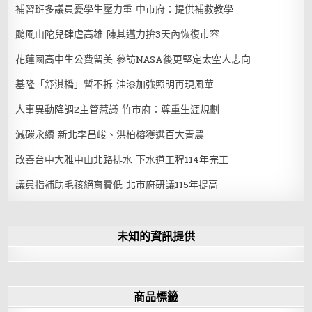
補習班多議員憂學生壓力重 中市府：提供補救教學
颱風山陀兒肆虐高雄 陳其邁力拚3天內恢復市容
花蓮國高中生公費留美 參訪NASA後更堅定太空人志向
基隆「舒淇橋」暫不拆 油漆加強照明再現風華
人事異動降調2主管惹議 竹市府：尊重生涯規劃
減碳永續 新北李昌峻、洪柏榕獲選百大青農
改善台中大雅中山北路排水 下水道工程114年完工
議員指補助毛孩絕育費低 北市府研議115年提高
未知的資訊提供
商品標籤