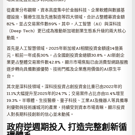
從產業分布觀察，資本高度集中於金融科技、企業軟體與數據基
礎設施、醫療生技及先進製造等四大領域，合計占整體募資金額
82%，並占交易案件數69%。其中，人工智慧（AI）與深科技
（Deep Tech）更已成為推動新加坡創業生態系升級的兩大核心
動能。
首先是人工智慧領域。2025年新加坡AI相關投資金額達14億美
元，較前一年成長30%，占全國創投資金總額30.8%。AI新創企
業更占整體交易案件數42.8%，顯示市場焦點已由消費型網路服務
逐步轉向具備數據優勢、技術門檻及企業應用價值的AI原生平
台。
其次是深科技領域。深科技投資占創投資金比重已由2022年的
11.1%大幅提升至2025年的24.7%；交易案件占比亦由11.4%增至
19.3%。半導體、生技醫療、量子科技、工業AI及機器人等具備專
利優勢與技術護城河的產業，持續受到資本市場青睞，顯示投資
人對長期科技創新的信心並未動搖。
政府逆週期投入 打造完整創新循