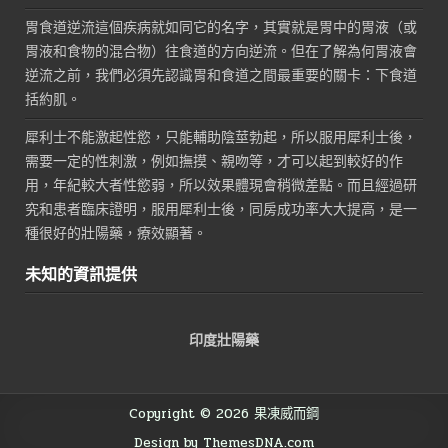
胃食道逆流這個疾病就如同它的名字，其實就是胃中的胃液（或
胃液和食物的混合物）往食道的方向逆流。但在了解為何胃液會
逆流之前，我們必須先認識胃和食道之間最重要的關卡：下食道
括約肌。
犀利士不能激起性慾，只能輔助陰莖勃起，所以服用犀利士後，
需要一定的性刺激，例如撫摸、親吻等，才可以起到較好的作
用，年紀較大者性慾弱，所以效果體現會稍微差點。而且經過研
究和患者臨床證明，服用犀利士後，同房成功率大大提高，是一
種很好的壯陽藥，療效顯著。
未知的資訊提供
印度壯陽藥
Copyright © 2026 果凍威而鋼
Design by ThemesDNA.com