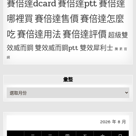
賽倍達dcard
賽倍達ptt
賽倍達
哪裡買
賽倍達售價
賽倍達怎麼
吃
賽倍達用法
賽倍達評價
超級雙
效威而鋼
雙效威而鋼ptt
雙效犀利士
騰 素 官
網
彙整
彙
整
2026 年 8 月