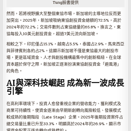
Tung臉書提供
然而，若將視野擴大至整個東協市場，新加坡的主導地位反而更
加突出。2025年，新加坡吸納東協創投資金總額的72.5%，高於
2024年的72.2%；交易件數則占東協總量的65.8%。換言之，東
協每投入10美元創投資金，超過7美元流向新加坡。
相較之下，印尼僅占15.1%，越南占5.5%，泰國占2.9%，馬來西亞
與菲律賓則各約占2%。這顯示新加坡不僅是東協最大的創投市
場，更是區域資金、人才與創投機構最集中的創新樞紐。在全球
資本趨於保守之際，新加坡正逐漸扮演東協創投資金「避風港」
的角色。
AI與深科技崛起 成為新一波成長
引擎
在高利率環境下，投資人愈發重視企業的營收能力、獲利模式及
商業可持續性，使資金逐漸由早期新創轉向風險較低、發展模式
較成熟的後期階段（Late Stage）企業。2025年後期投資案件占
總交易量比重已升至33.3%，明顯高於2024年的26.9%，顯示市
場資金配置正逐步轉向成熟標的。