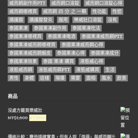
威而鋼副作用PTT
威而鋼口溶錠
威而鋼口溶錠心得
威而鋼哪裡買
威而鋼 四 分 之 一顆
性功能
性慾
攝護腺
攝護腺發炎
服用
樂威壯口溶錠
沒有
泰國果凍
泰國果凍副作用
泰國果凍吃法
泰國果凍哪裡買
泰國果凍喝酒
泰國果凍威而鋼PTT
泰國果凍威而鋼哪裡買
泰國果凍威而鋼心得
泰國果凍威而鋼蝦皮
泰國果凍心得
泰國果凍成分
泰國果凍效果
泰國 果凍 購買
液態威心得
液態威而鋼
液態威而鋼PTT
液態威購買
生活
男性
身體
這樣
陽痿
需要
面相
風水
飲食
商品
沒處方籤買樂威壯
原
目
NT$
1,600
NT$
800
始
前
價
價
價格比較：賽倍達確實貴，但有人說「值得」與威而鋼比