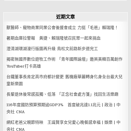
近期文章
獸醫師、寵物商業同業公會後援會成立 力挺「毛爸」賴瑞隆！
暑期血庫拉警報 黃捷、賴瑞隆號召民眾一起來捐血
澄清湖環湖漫行版圖再升級 鳥松文前路新步道完工
揭密無國界數位遊牧工作術 「青年國際論壇」邀英美韓百萬創作
YouTuber打卡高雄
台鐵董事長肯定高市府都計變更 舊機廠華麗轉身化身全台最大兒
童新樂園
長輩退休後常感孤獨、低落 「正念社會處方箋」找回生活樂趣
116年度國防預算預期逾GDP3% 首度破兆達1.1兆元 | 政治 | 中
央社 CNA
網紅老爸父親節特映 王識賢享女兒愛心晚餐感幸福 | 娛樂 | 中
央社 CNA