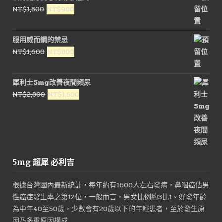
原
目
NT$
1,800
NT$
900
始
前
價
價
服用威而鋼的禁忌
格：
格：
原
目
NT$
1,600
NT$
800
NT$1,800。
NT$900。
始
前
價
價
犀利士5mg改善夜間頻尿
格：
格：
原
目
NT$
2,800
NT$
1,500
NT$1,600。
NT$800。
始
前
價
價
格：
格：
NT$2,800。
NT$1,500。
5mg 超犀 必利吉
根據台灣國內最新統計，每年約有1600人左右發病，鼻咽癌佔男
性癌症發生率之第12位，一般而言，男女比例約3比1。好發年齡
為中年40至50歲，少數會有20歲以下的年輕患者，至於發生原
因乃多重原因構成