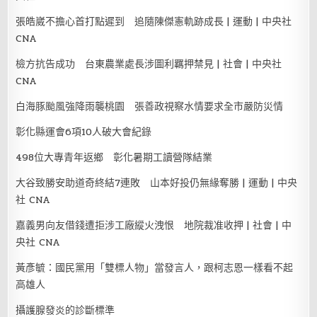
張皓崴不擔心首打點遲到 追隨陳傑憲軌跡成長 | 運動 | 中央社
CNA
檢方抗告成功 台東農業處長涉圖利羈押禁見 | 社會 | 中央社
CNA
白海豚颱風強降雨襲桃園 張善政視察水情要求全市嚴防災情
彰化縣運會6項10人破大會紀錄
498位大專青年返鄉 彰化暑期工讀營隊結業
大谷致勝安助道奇終結7連敗 山本好投仍無緣奪勝 | 運動 | 中央
社 CNA
嘉義男向友借錢遭拒涉工廠縱火洩恨 地院裁准收押 | 社會 | 中
央社 CNA
黃彥毓：國民黨用「雙標人物」當發言人，跟柯志恩一樣看不起
高雄人
攝護腺發炎的診斷標準