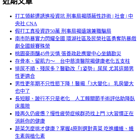
近期文章
打工領薪遭誘進投資坑 刑事局揭隱蔽性詐術 | 社會 | 中
央社 CNA
假打工真投資詐50萬 刑事局揭遠端兼職騙局
南市防暴實力閃耀全國 環湖社區及民榮社區勇奪防暴戲
劇全國競賽殊榮
桃園豪雨釀45件災情 張善政赴應變中心坐鎮勘災
存骨本、留肌力～ 台中慈濟醫院揭健康老化五支柱
排尿不順、殘尿多？醫勸改「1姿勢」尿尿 尤其這類男
性更適合
男性更年期不只性慾下降！醫揭「3大變化」 乳房變大
也中了
長短腳、跛行不只是老化 人工髖關節手術評估助降臥
床風險
睡再久仍疲憊？慢性疲勞症候群恐找上門 3大習慣正在
消耗你的健康
蔬菜怎麼挑才健康？掌握4原則選對青菜 吃進纖維、維
生素與植化素