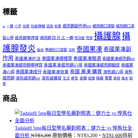
標籤
威而鋼副作用ptt
威而鋼口溶錠
威而鋼口溶
ig
一種
八字
出現
功能障礙
因為
如果
攝護腺
攝
錠心得
威而鋼哪裡買
威而鋼 四 分 之 一顆
性功能
性慾
護腺發炎
泰國果凍
泰國果凍副
樂威壯口溶錠
沒有
服用
作用
泰國果凍哪裡買
泰國果凍喝酒
泰國果凍吃法
泰國果凍威而鋼ptt
泰國果凍威而鋼哪裡買
泰國果凍威而鋼心得
泰國果凍威而鋼蝦皮
泰國果
泰國 果凍 購買
泰國果凍成分
凍心得
泰國果凍效果
液態威心得
液態
威而鋼
液態威而鋼ptt
液態威購買
男性
陽痿
需要
生活
身體
這樣
面相
風水
飲
食
商品
Tadalafil 5mg每日型學名藥對照表：健力士 vs 悍馬仕全
面分析
NT$
3,200
原始價格：NT$3,200。
NT$
1,600
目前