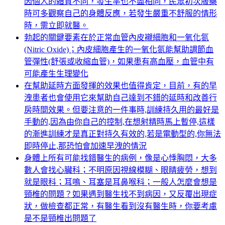
因個人的體質不同，發生率也不盡相同，民眾初次服藥
時可多觀察自己的身體反應，若發生嚴重不舒服的情形
時，需立即就醫。
勃起的關鍵要素在於正常血管內皮襯細胞和一氧化氮
(Nitric Oxide)；內皮細胞產生的一氧化氮能幫助調節血
管彈性(舒張或收縮血管)，如果患有高血壓，血管中有
可能產生生理變化
在幫助延時方面發揮的效果也值得肯定，目前，有的早
洩患者也會使用它來幫助自己達到不錯的延時和改善行
房時間效果。但要注意的一件事時,訓練持久用的最好是
手動的,因為由你自己的控制,在想射精時馬上暫停,這樣
的漸進訓練才是真正對持久有效的,若是電動型的,你無法
即時停止,那恐怕會加速早洩的情況
身體上所有可能找錯醫生的病例，像是心悸胸悶，大多
數人會找心臟科；不明原因視線模糊、眼睛疲勞，想到
就是眼科；耳鳴、耳塞是耳鼻喉科；一般人怎麼會想是
頸椎的問題？如果遇到醫生找不到病因，又反覆出現症
狀，做檢查都正常，有醫生看到沒有醫生時，你要考慮
是不是頸椎出問題了