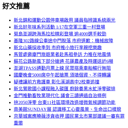
好文推薦
新北錦和運動公園停車場啟用 議員指辨識系統兩光
新北好年味系列活動 1/17在空軍三重一村登場
菊島澎湖跨海馬拉松精彩登場 逾4000選手較勁
基隆302路線公車途中門脫落 市府道歉：機械故障
新北山藥採收季到 市府推小旅行享親挖樂趣
馬管處邀廈門旅遊業者赴馬祖參訪 力推在地風情
蘇花公路颱風下部分搶通 花蓮農產及時運送近6噸
澎湖TPASS通勤月票上線 民眾搭乘車船暢行無阻
國慶晚會5000席中午起搶票 須填個資、不得轉讓
疑禮讓前方救護車 彰化溪湖高中2校車追撞
新北鶯歌國小課程融入碳匯 廚餘養黑水虻淨零碳排
金門推動畜牧業現代化 議會三讀通過自治條例
拚2050淨零 台東11社區環境改造增微氣候調節功能
南美館SUNDAY展 認識移工心靈風景、生命出口樣貌
京華城案應曉薇涉貪收押 國民黨北市黨部建議一審有罪
重懲