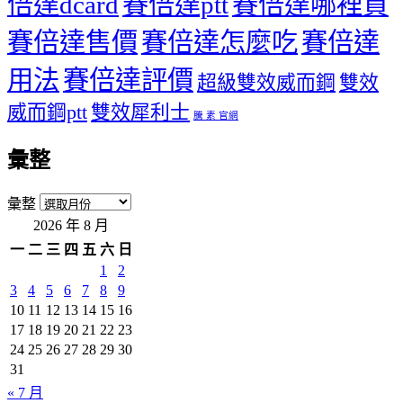
倍達dcard
賽倍達ptt
賽倍達哪裡買
賽倍達售價
賽倍達怎麼吃
賽倍達
用法
賽倍達評價
超級雙效威而鋼
雙效
威而鋼ptt
雙效犀利士
騰 素 官網
彙整
彙整
2026 年 8 月
一
二
三
四
五
六
日
1
2
3
4
5
6
7
8
9
10
11
12
13
14
15
16
17
18
19
20
21
22
23
24
25
26
27
28
29
30
31
« 7 月