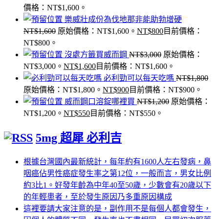
價格：NT$1,600。
樂威壯成份為伐地那非能助勃增硬
NT$
1,600
原始價格：NT$1,600。
NT$
800
目前價格：
NT$800。
沒處方籤買威而鋼
NT$
3,000
原始價格：
NT$3,000。
NT$
1,600
目前價格：NT$1,600。
必利勁可以每天吃嗎
NT$
1,800
原始價格：NT$1,800。
NT$
900
目前價格：NT$900。
威而鋼口溶錠哪裡買
NT$
1,200
原始價格：
NT$1,200。
NT$
550
目前價格：NT$550。
5mg 超犀 必利吉
根據台灣國內最新統計，每年約有1600人左右發病，鼻
咽癌佔男性癌症發生率之第12位，一般而言，男女比例
約3比1。好發年齡為中年40至50歲，少數會有20歲以下
的年輕患者，至於發生原因乃多重原因構成
這裡要請大家注意的是，副作用不是每個人都會發生，