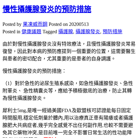
慢性攝護腺發炎的預防措施
Posted by
果凍威而鋼
Posted on
20200513
Posted in
健康議題
Tagged
攝護腺
,
攝護腺發炎
,
預防措施
由於對慢性攝護腺發炎沒有特效療法，且慢性攝護腺發炎常易
復發，因此對本病的預防應提到一個重要的位置，這需要醫生
與患者的密切配合，尤其重要的是患者的自身調護。
慢性攝護腺發炎的預防措施：
（1）對於急性的泌尿生殖系感染，如急性攝護腺發炎、急性
附睪炎、 急性精囊炎等，應給予積極徹底的治療，防止其轉
為慢性攝護腺發炎。
犀利士5mg,是唯一經過美國FDA及歐盟核可認證能每日固定
時間服用,穩定低劑量於體內,用以治療真正患有陽痿或者攝護
腺肥大共病症者,幾乎完全感覺不出任何副作用,也較不需要避
免其它藥物沖突,是目前唯一完全不影響日常生活的性功能障