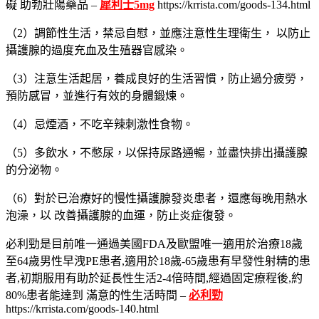
礙 助勃壯陽藥品 –
犀利士5mg
https://krrista.com/goods-134.html
（2）調節性生活，禁忌自慰，並應注意性生理衛生， 以防止
攝護腺的過度充血及生殖器官感染。
（3）注意生活起居，養成良好的生活習慣，防止過分疲勞，
預防感冒，並進行有效的身體鍛煉。
（4）忌煙酒，不吃辛辣刺激性食物。
（5）多飲水，不憋尿，以保持尿路通暢，並盡快排出攝護腺
的分泌物。
（6）對於已治療好的慢性攝護腺發炎患者，還應每晚用熱水
泡澡，以 改善攝護腺的血運，防止炎症復發。
必利勁是目前唯一通過美國FDA及歐盟唯一適用於治療18歲
至64歲男性早洩PE患者,適用於18歲-65歲患有早發性射精的患
者,初期服用有助於延長性生活2-4倍時間,經過固定療程後,約
80%患者能達到 滿意的性生活時間 –
必利勁
https://krrista.com/goods-140.html