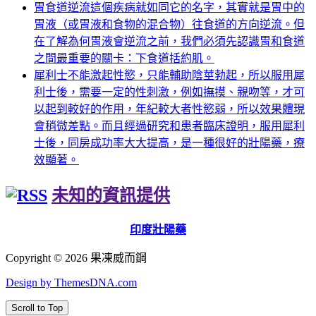
胃食道逆流這個疾病就如同它的名字，其實就是胃中的
胃液（或胃液和食物的混合物）往食道的方向逆流。但
在了解為何胃液會逆流之前，我們必須先認識胃和食道
之間最重要的關卡：下食道括約肌。
犀利士不能激起性慾，只能輔助陰莖勃起，所以服用犀
利士後，需要一定的性刺激，例如撫摸、親吻等，才可
以起到較好的作用，年紀較大者性慾弱，所以效果體現
會稍微差點。而且經過研究和患者臨床證明，服用犀利
士後，同房成功率大大提高，是一種很好的壯陽藥，療
效顯著。
未知的資訊提供
印度壯陽藥
Copyright © 2026 果凍威而鋼
Design by ThemesDNA.com
Scroll to Top