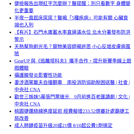
健檢報告出現紅字怎麼辦？醫提醒：別只看數字 身體變
化更重要
半夜一直起床尿尿？醫揭「5種疾病」可能有關 心臟衰
竭也入列
【有片】石門水庫蓄水率直逼滿水位 北水分署發布防洪
警示
天熱幫狗剃光毛？寵物美容師揭迷思 小心反增皮膚病風
險
GearUP 與《逃離塔科夫》攜手合作，提升新賽季線上遊
戲體驗
攝護腺發炎影響性功能
妻涉酒駕載夫自撞翻車 南投消防協助脫困送醫 | 社會 |
中央社 CNA
勸世三姊妹5萬張門票搶光 9月前進百老匯讀劇 | 文化 |
中央社 CNA
桃園捷運綠線進度延宕 經費擬增233.52億審計處籲捷工
局改善
成人肺鏈疫苗升級20或21價 8/10起公費1劑搞定