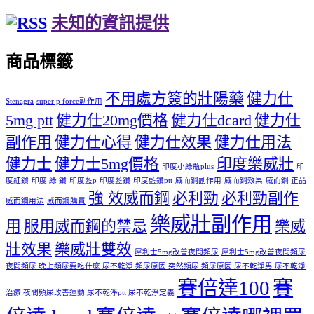
未知的資訊提供
商品標籤
不用處方簽的壯陽藥
健力仕
Stenagra
super p force副作用
5mg ptt
健力仕20mg價格
健力仕dcard
健力仕
副作用
健力仕心得
健力仕效果
健力仕用法
健力士
健力士5mg價格
印度樂威壯
印度小綠瓶plus
印
度紅鑽
印度 綠 鑽
印度藍p
印度藍鑽
印度藍鑽ptt
威而鋼副作用
威而鋼效果
威而鋼 正品
強 效威而鋼
必利勁
必利勁副作
威而鋼用法
威而鋼購買
樂威壯副作用
用
服用威而鋼的禁忌
樂威
壯效果
樂威壯雙效
犀利士5mg改善夜間頻尿
犀利士5mg改善夜間頻尿
夜間頻尿 晚上頻尿要吃什麼 尿不乾淨 頻尿原因 突然頻尿 頻尿原因 尿不乾淨男 尿不乾淨
賽倍達100
賽
治療 夜間頻尿改善運動 尿不乾淨ptt 尿不乾淨定義