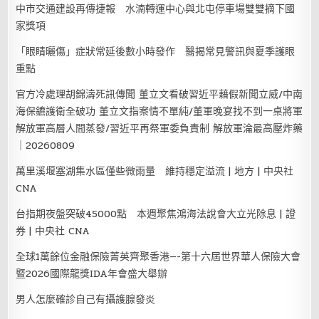
中市交通建設再傳捷報 水湳轉運中心與北屯停車場雙雙摘下國
家獎項
「眼睛曬傷」症狀常延後數小時發作 醫揭常見警訊與夏季護眼
重點
官方冷處理胡錦濤死訊傳聞 董立文看破習近平藉假新聞立威/中南
海保鑣護衛全破功 董立文指案情不單純/董軍晚宴找不到一桌將軍
解放軍高層人間蒸發/習近平再祭軍委負責制 解放軍淪最高壓炸藥
｜20260809
萬里溪堰塞湖集水區僅些微雨量 維持穩定溢流 | 地方 | 中央社
CNA
台指期夜盤突破45000點 本週聚焦鴻海法說會大立光除息 | 證
券 | 中央社 CNA
全球1萬餘位金融保險菁英齊聚香港—-第十六屆世界華人保險大會
暨2026國際龍獎IDA年會盛大舉辦
男人怎麼確診自己有攝護腺發炎