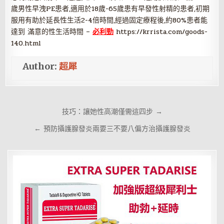
歲男性早洩PE患者,適用於18歲-65歲患有早發性射精的患者,初期
服用有助於延長性生活2-4倍時間,經過固定療程後,約80%患者能
達到 滿意的性生活時間 –
必利勁
https://krrista.com/goods-
140.html
Author:
超犀
文
技巧：讓她性高潮僅需這四步 →
章
← 預防攝護腺發炎兩要三不要八偏方治攝護腺發炎
導
覽