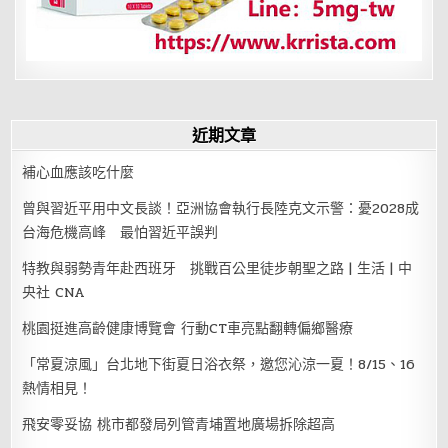
近期文章
補心血應該吃什麼
曾與習近平用中文長談！亞洲協會執行長陸克文示警：憂2028成
台海危機高峰 最怕習近平誤判
特教與弱勢青年赴西班牙 挑戰百公里徒步朝聖之路 | 生活 | 中
央社 CNA
桃園挺進高齡健康博覽會 行動CT車亮點翻轉偏鄉醫療
「常夏涼風」台北地下街夏日浴衣祭，邀您沁涼一夏！8/15、16
熱情相見！
飛安零妥協 桃市都發局列管青埔置地廣場拆除超高