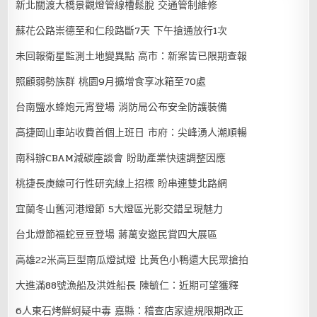
新北關渡大橋景觀燈管線槽鬆脫 交通管制維修
蘇花公路崇德至和仁段路斷7天 下午搶通放行1次
未回報衛星監測土地變異點 高市：新案皆已限期查報
照顧弱勢族群 桃園9月擴增食享冰箱至70處
台南鹽水蜂炮元宵登場 消防局公布安全防護裝備
高捷岡山車站收費首個上班日 市府：尖峰湧人潮順暢
南科辦CBAM減碳座談會 盼助產業快速調整因應
桃捷長庚線可行性研究線上招標 盼串連雙北路網
宜蘭冬山舊河港燈節 5大燈區光影交錯呈現魅力
台北燈節福蛇豆豆登場 蔣萬安邀民賞四大展區
高雄22米高巨型南瓜燈試燈 比黃色小鴨還大民眾搶拍
大進滿88號漁船及洪姓船長 陳毓仁：近期可望獲釋
6人東石烤鮮蚵疑中毒 嘉縣：稽查店家違規限期改正