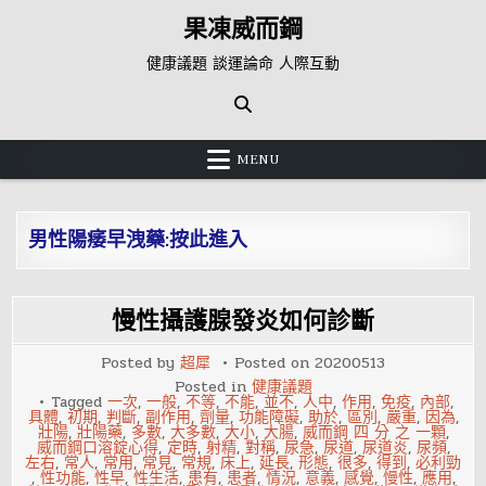
Skip
果凍威而鋼
to
content
健康議題 談運論命 人際互動
MENU
男性陽痿早洩藥:按此進入
慢性攝護腺發炎如何診斷
Posted by
超犀
Posted on
20200513
Posted in
健康議題
Tagged
一次
,
一般
,
不等
,
不能
,
並不
,
人中
,
作用
,
免疫
,
內部
,
具體
,
初期
,
判斷
,
副作用
,
劑量
,
功能障礙
,
助於
,
區別
,
嚴重
,
因為
,
壯陽
,
壯陽藥
,
多數
,
大多數
,
大小
,
大腸
,
威而鋼 四 分 之 一顆
,
威而鋼口溶錠心得
,
定時
,
射精
,
對稱
,
尿急
,
尿道
,
尿道炎
,
尿頻
,
左右
,
常人
,
常用
,
常見
,
常規
,
床上
,
延長
,
形態
,
很多
,
得到
,
必利勁
,
性功能
,
性早
,
性生活
,
患有
,
患者
,
情況
,
意義
,
感覺
,
慢性
,
應用
,