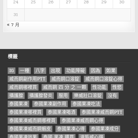
24
25
26
27
28
29
30
31
« 7 月
標籤
IG
一種
八字
出現
功能障礙
因為
如果
威而鋼副作用PTT
威而鋼口溶錠
威而鋼口溶錠心得
威而鋼哪裡買
威而鋼 四 分 之 一顆
性功能
性慾
攝護腺
攝護腺發炎
服用
樂威壯口溶錠
沒有
泰國果凍
泰國果凍副作用
泰國果凍吃法
泰國果凍哪裡買
泰國果凍喝酒
泰國果凍威而鋼PTT
泰國果凍威而鋼哪裡買
泰國果凍威而鋼心得
泰國果凍威而鋼蝦皮
泰國果凍心得
泰國果凍成分
泰國果凍效果
泰國 果凍 購買
液態威心得