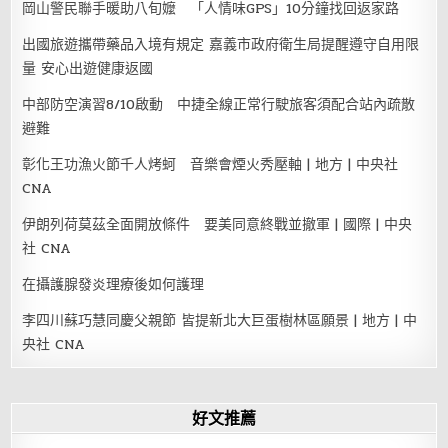
岡山警民聯手暖助八旬嬤 「人情味GPS」10分鐘找回返家路
出國旅遊攜帶藥品入境有規定 嘉義市政府衛生局提醒遵守自用限
量 安心出遊健康返國
中部防空演習8/10啟動 中捷全線正常行駛旅客須配合站內疏散
避難
彰化王功漁火節千人烤蚵 音樂會煙火秀壓軸 | 地方 | 中央社
CNA
伊朗列荷莫茲全面開放條件 要美同意終戰並撤軍 | 國際 | 中央
社 CNA
在攝護腺發炎理療後如何護理
李四川蘇巧慧同慶父親節 皆提新北大巨蛋樹林區願景 | 地方 | 中
央社 CNA
好文推薦