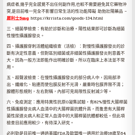
病症者,幾乎完全感覺不出任何副作用,也較不需要避免其它藥物沖
突,是目前唯一完全不影響日常生活的性功能障礙 助勃壯陽藥品 –
犀利士5mg
https://krrista.com/goods-134.html
三、細菌學檢查：有助於診斷和治療。陽性結果即可診斷為細菌
性慢性攝護腺發炎。
四、攝護腺穿刺活體組織檢查（活檢）：對慢性攝護腺發炎的診
斷有決定性意義，但對區別細菌或非細菌性攝護腺發炎則意義不
大。因為一般方法即能作出明確診斷，所以在臨床上本法並不常
用。
五、超聲波檢查：在慢性攝護腺發炎的部分病人中，因局部滲
出、纖維化、粘連而使包膜反射不光滑，嚴重時包膜界限不清；
腺體形態規則，左右對稱，內部可見局限性反射減少等。
六、免疫測定：應用特異性抗原O凝集試驗，有82%慢性大腸桿菌
性攝護腺發炎病人血清中的大腸桿菌抗體升高，而隻患有大腸桿
菌性尿道炎病人和正常人血清中的大腸桿菌抗體都較低。但此項
檢查目前應用較少，有待深入研究。
必利勁是目前唯一通過美國FDA及歐盟唯一適用於治療18歲至64