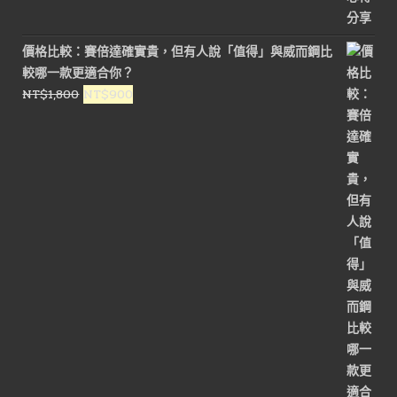
價格比較：賽倍達確實貴，但有人說「值得」與威而鋼比
較哪一款更適合你？
原
目
NT$
1,800
NT$
900
始
前
價
價
格：
格：
NT$1,800。
NT$900。