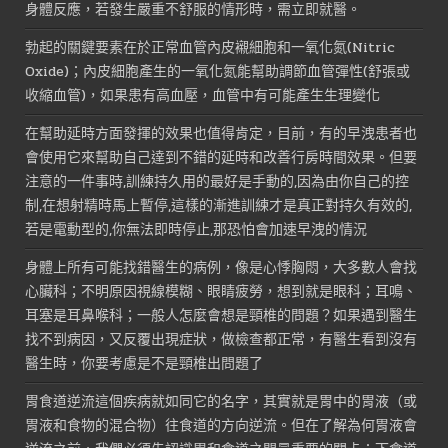
身體反應，若發生嚴重不舒服的情形時，需立即就醫。
勃起的關鍵要素在於正常血管內皮襯細胞和一氧化氮(Nitric
Oxide)；內皮細胞產生的一氧化氮能幫助調節血管彈性(舒張或
收縮血管)，如果患有高血壓，血管中有可能產生生理變化
在幫助延時方面發揮的效果也值得肯定，目前，有的早洩患者也
會使用它來幫助自己達到不錯的延時和改善行房時間效果。但要
注意的一件事時,訓練持久用的最好是手動的,因為由你自己的控
制,在想射精時馬上暫停,這樣的漸進訓練才是真正對持久有效的,
若是電動型的,你無法即時停止,那恐怕會加速早洩的情況
身體上所有可能找錯醫生的病例，像是心悸胸悶，大多數人會找
心臟科；不明原因視線模糊、眼睛疲勞，想到就是眼科；耳鳴、
耳塞是耳鼻喉科；一般人怎麼會想是頸椎的問題？如果遇到醫生
找不到病因，又反覆出現症狀，做檢查都正常，有醫生看到沒有
醫生時，你要考慮是不是頸椎出問題了
胃食道逆流這個疾病就如同它的名字，其實就是胃中的胃液（或
胃液和食物的混合物）往食道的方向逆流。但在了解為何胃液會