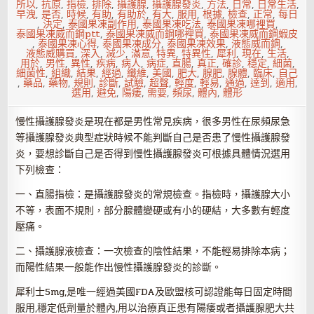
所以
,
抗原
,
指檢
,
排除
,
攝護腺
,
攝護腺發炎
,
方法
,
日常
,
日常生活
,
早洩
,
是否
,
時候
,
有助
,
有助於
,
有大
,
服用
,
根據
,
檢查
,
正常
,
每日
,
決定
,
泰國果凍副作用
,
泰國果凍吃法
,
泰國果凍哪裡買
,
泰國果凍威而鋼ptt
,
泰國果凍威而鋼哪裡買
,
泰國果凍威而鋼蝦皮
,
泰國果凍心得
,
泰國果凍成分
,
泰國果凍效果
,
液態威而鋼
,
液態威購買
,
深入
,
減少
,
滿意
,
特異
,
特異性
,
犀利
,
現在
,
生活
,
用於
,
男性
,
異性
,
疾病
,
病人
,
病症
,
直腸
,
真正
,
確診
,
穩定
,
細菌
,
細菌性
,
組織
,
結果
,
經過
,
纖維
,
美國
,
肥大
,
腺肥
,
腺體
,
臨床
,
自己
,
藥品
,
藥物
,
規則
,
診斷
,
試驗
,
超聲
,
輕度
,
輕易
,
通過
,
達到
,
適用
,
選用
,
避免
,
陽痿
,
需要
,
頻尿
,
體內
,
體形
慢性攝護腺發炎是現在都是男性常見疾病，很多男性在尿頻尿急
等攝護腺發炎典型症狀時候不能判斷自己是否患了慢性攝護腺發
炎，要想診斷自己是否得到慢性攝護腺發炎可根據具體情況選用
下列檢查：
一、直腸指檢：是攝護腺發炎的常規檢查。指檢時，攝護腺大小
不等，表面不規則，部分腺體變硬或有小的硬結，大多數有輕度
壓痛。
二、攝護腺液檢查：一次檢查的陰性結果，不能輕易排除本病；
而陽性結果一般能作出慢性攝護腺發炎的診斷。
犀利士5mg,是唯一經過美國FDA及歐盟核可認證能每日固定時間
服用,穩定低劑量於體內,用以治療真正患有陽痿或者攝護腺肥大共