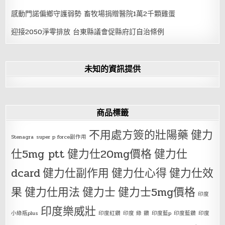
感動門諾偏鄉守護弱勢 畜牧場捐贈醫院1萬2千顆雞蛋
迎接2050淨零排放 台東縣議會促縣府訂自治條例
未知的資訊提供
商品標籤
不用處方簽的壯陽藥
健力
Stenagra
super p force副作用
仕5mg ptt
健力仕20mg價格
健力仕
dcard
健力仕副作用
健力仕心得
健力仕效
果
健力仕用法
健力士
健力士5mg價格
印度
印度樂威壯
小綠瓶plus
印度紅鑽
印度 綠 鑽
印度藍p
印度藍鑽
印度