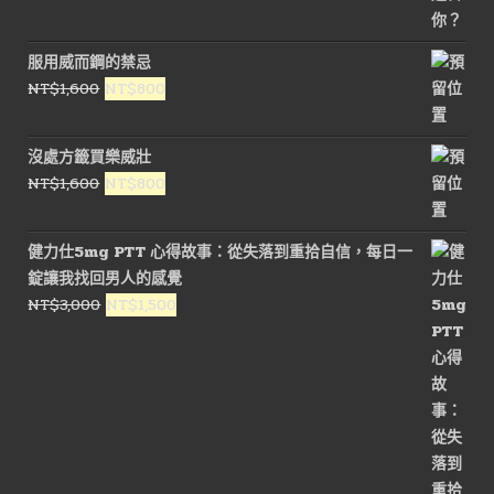
服用威而鋼的禁忌
原
目
NT$
1,600
NT$
800
始
前
價
價
沒處方籤買樂威壯
格：
格：
原
目
NT$
1,600
NT$
800
NT$1,600。
NT$800。
始
前
價
價
健力仕5mg PTT 心得故事：從失落到重拾自信，每日一
格：
格：
錠讓我找回男人的感覺
NT$1,600。
NT$800。
原
目
NT$
3,000
NT$
1,500
始
前
價
價
格：
格：
NT$3,000。
NT$1,500。