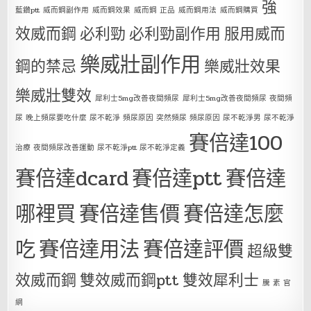
強
藍鑽ptt
威而鋼副作用
威而鋼效果
威而鋼 正品
威而鋼用法
威而鋼購買
效威而鋼
必利勁
必利勁副作用
服用威而
樂威壯副作用
鋼的禁忌
樂威壯效果
樂威壯雙效
犀利士5mg改善夜間頻尿
犀利士5mg改善夜間頻尿 夜間頻
尿 晚上頻尿要吃什麼 尿不乾淨 頻尿原因 突然頻尿 頻尿原因 尿不乾淨男 尿不乾淨
賽倍達100
治療 夜間頻尿改善運動 尿不乾淨ptt 尿不乾淨定義
賽倍達dcard
賽倍達ptt
賽倍達
哪裡買
賽倍達售價
賽倍達怎麼
吃
賽倍達用法
賽倍達評價
超級雙
效威而鋼
雙效威而鋼ptt
雙效犀利士
騰 素 官
網