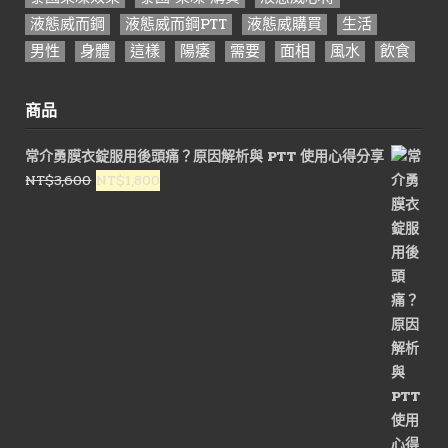
液態威而鋼
液態威而鋼PTT
液態威購買
生活
男性
身體
這樣
陽痿
需要
面相
風水
飲食
商品
常介勇膜衣錠服用後頭痛？原因解析與 PTT 使用心得分享
原
目
NT$
3,600
NT$
1,800
始
前
價
價
格：
格：
NT$3,600。
NT$1,800。