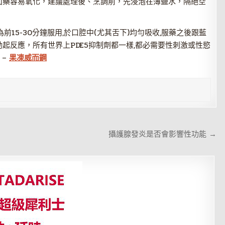
山藥容易氧化，建議處理後、烹調前，先浸泡在薄鹽水，隔絕空
15-30分鐘服用,於口腔中(尤其舌下)均勻吸收,服藥之後跟藍
起反應，所有世界上PDE5抑制劑都一樣,都必需要性刺激或性慾
 –
果凍威而鋼
攝護腺發炎是否會影響性功能 →