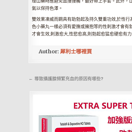
理山藥時應避免直接接觸，最好帶上手套。此外，
氣以保持色澤。
雙效果凍威而鋼具有助勃起及持久雙重功效,於性行為前
色小藥丸一樣必須有愛撫或擁抱等的性刺激才會有勃
才會生效,刺激愈大,性慾愈高,則勃起愈猛愈硬愈有力
Author:
犀利士哪裡買
文
← 導致攝護腺頻繁充血的原因有哪些?
章
導
覽