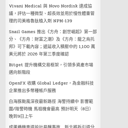
Vivani Medical 與 Novo Nordisk 達成協
議，評估一種微型、超長效並用於慢性體重管
理的司美格魯肽植入劑 NPM-139
Snail Games 推出《方舟：創世崛起》第一部
分、《方舟：財富之潮》及《方舟：龍之烏托
邦》可下載內容；遞延收入積壓中的 1,100 萬
美元將於 2026 年第三季度確認
Bitget 提升機構交易框架，引領多資產市場
邁向新階段
OpenFX 收購 Global Ledger，為金融科技
企業推出多幣種帳戶服務
白海豚颱風深夜最新路徑 海警持續中 影響範
圍/陸警時機 馬祖機會最高 預計明天（8日）
晚到9日上午
成蘆橋機車道設計易釀事故 新北將拆引道分