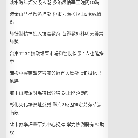
淡水跨年煙火吸人潮 多路段估塞至晚間10時
紫金山彗星掀熱追潮 桃市力薦拉拉山2處觀攝
點
師徒制精神投入技職教育 苗縣教師林明慧獲菁
師獎
台東TTGO接駁增菜市場和醫院停靠 1人也能搭
車
南投中寮慈聖宮徵廟公數百人應徵 6旬退休男
獲聘
埔里山城派對馬拉松登場 跑上國道6號
彰化火化場選址惹議 縣府3原因擇定芳苑草湖
南段
北市教學評量研究中心揭牌 學力檢測將有AI助
攻