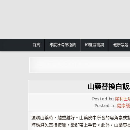
Skip
to
content
首頁
印度壯陽藥種類
印度威而鋼
健康議題
男性陽痿早洩藥:按此進入
山藥替換白飯
Posted by
犀利士
Posted in
健康議
選購山藥時，越重越好。山藥皮中所含的皂角素或
時應避免直接接觸，最好帶上手套。此外，山藥容