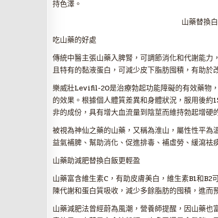
持色澤。
山藥替換白
吃山藥的好處
傳統中醫主張山藥入脾腎，可調節消化和代謝能力
且特有的黏液蛋白，可減少皮下脂肪囤積，有助於
樂威壯Levifil-20是治療勃起功能障礙的有效
的效果。根據個人體質差異和身體狀況，服用後約1
非的成份，具有增大血流量到陰莖而維持勃起增硬的
被視為神仙之藥的山藥，又稱為淮山，屬性性平為
益氣補脾、幫助消化、促進排毒、補虛勞、緩瀉袪
山藥助減肥替換白飯更輕盈
山藥富含維生素C，有助皮膚美白，維生素B1和B
陳代謝和蛋白質吸收，減少多餘脂肪的囤積，進而
山藥減肥法曾經蔚為風潮，營養師提醒，因山藥也