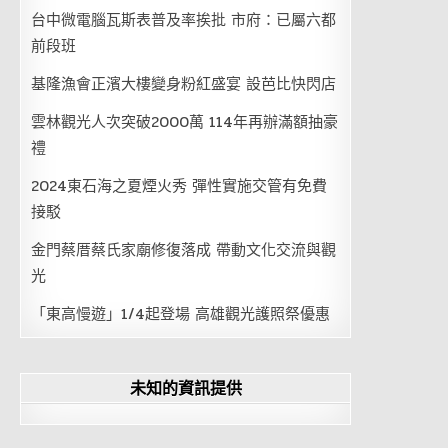
台中微電腦瓦斯表普及率挨批 市府：已屬六都
前段班
基隆漁會正濱大樓變身粉紅盛宴 設芭比快閃店
雲林觀光人次突破2000萬 114年再辦滿額抽豪
禮
2024東石海之夏煙火秀 彈性實施交管有免費
接駁
金門蔡厝蔡氏家廟修復落成 帶動文化交流與觀
光
「東高慢遊」1/4起登場 高雄觀光護照祭優惠
未知的資訊提供