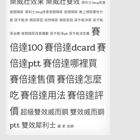
樂威壯效果
樂威壯雙效
犀利士5mg改善
夜間頻尿
犀利士5mg改善夜間頻尿 夜間頻尿 晚上頻尿要吃什
麼 尿不乾淨 頻尿原因 突然頻尿 頻尿原因 尿不乾淨男 尿不乾
賽
淨治療 夜間頻尿改善運動 尿不乾淨ptt 尿不乾淨定義
倍達100
賽倍達dcard
賽
倍達ptt
賽倍達哪裡買
賽倍達售價
賽倍達怎麼
吃
賽倍達用法
賽倍達評
價
超級雙效威而鋼
雙效威而鋼
ptt
雙效犀利士
騰 素 官網