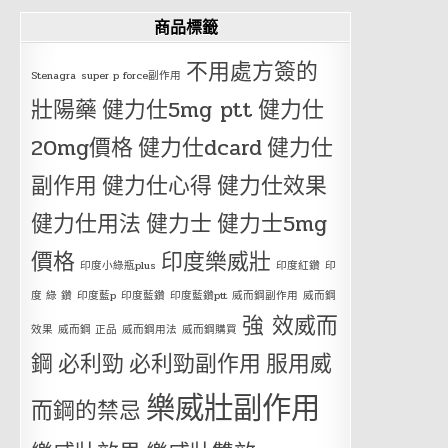
商品標籤
不用處方簽的
Stenagra
super p force副作用
壯陽藥
健力仕5mg ptt
健力仕
20mg價格
健力仕dcard
健力仕
副作用
健力仕心得
健力仕效果
健力仕用法
健力士
健力士5mg
價格
印度樂威壯
印度小綠瓶plus
印度紅鑽
印
度 綠 鑽
印度藍p
印度藍鑽
印度藍鑽ptt
威而鋼副作用
威而鋼
強 效威而
效果
威而鋼 正品
威而鋼用法
威而鋼購買
鋼
必利勁
必利勁副作用
服用威
樂威壯副作用
而鋼的禁忌