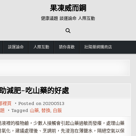
果凍威而鋼
健康議題 談運論命 人際互動
談運論命
人際互動
猜你喜歡
壯陽藥網購商店
助減肥-吃山藥的好處
哪裡買
Posted on
20200513
題
Tagged
山藥
,
替換
,
白飯
黏液裡的植物鹼，少數人接觸會引起山藥過敏而發癢，處理山藥
易氧化，建議處理後、烹調前，先浸泡在薄鹽水，隔絕空氣以保