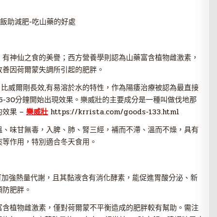
飯助減肥-吃山藥的好處
，有神仙之食的美譽；西方營養學則認為山藥富含植物雌激素，
改善因荷爾蒙失調所引起的肥胖。
藥物，比威爾剛長效,有易溶於水的特性，作為陽痿治療被認為最直接
5-30分鐘開始出現效果。樂威壯的主要成分是一種叫做伐地那
效果 –
樂威壯
https://krrista.com/goods-133.html
溫、味甘無毒，入脾、肺、腎三經，補而不滯、溫而不燥，具有
痰等作用，特別適合冬天食用。
2可加強熱量代謝，且其黏液含有消化酵素，能促進胃酸分泌、新
預防肥胖。
富含植物雌激素，僅對荷爾蒙不平衡造成的肥胖較有幫助。需注