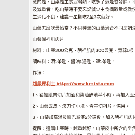
意的是，山藥是主食淀粉類，吃多了還是會發胖，平均
及減重者，吃山藥時不要忘記減少主食攝取量或做
生消化不良，建議一星期吃2至3次就好。
山藥怎麼吃最恰當？不同種類的山藥適合不同烹調法
山藥溜裡肌肉片
材料：山藥300公克、豬裡肌肉300公克、青蒜1
調味料：酒1茶匙、醬油1湯匙、鹽1茶匙。
作法：
超級犀利士 https://www.krrista.com
1、豬裡肌肉切片加酒和醬油醃漬半小時，再加入玉
2、山藥去皮、滾刀切小塊、青蒜切斜片，備用。
3、山藥加高湯及鹽巴煮滾2分鐘後，加入豬裡肌肉
提醒：選購山藥時，越重越好。山藥皮中所含的皂