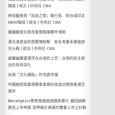
隔島 | 地方 | 中央社 CNA
林佳龍接見「自由之家」執行長 盼台成印太
INGO樞紐 | 政治 | 中央社 CNA
攝護腺發炎是否會導致陽痿早洩呢
漢光演習金防部實彈射擊 安全考量未實施部
分火砲 | 政治 | 中央社 CNA
威權幽靈還漂浮在台灣的上空：台灣的民主政
治仍有待深化
台灣「文化補助」的弔詭市場
中國線控底盤領導者拿森科技成功登陸香港交
易所
MetaOptics聚焦推進超透鏡商業化 撤回納斯
達克上市申請 並押後於美國作雙重上市之計劃