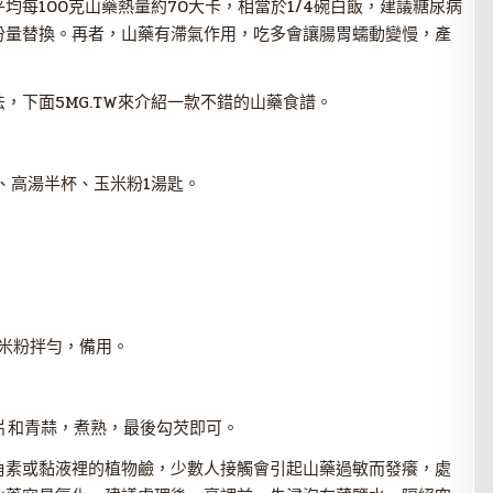
每100克山藥熱量約70大卡，相當於1/4碗白飯，建議糖尿病
份量替換。再者，山藥有滯氣作用，吃多會讓腸胃蠕動變慢，產
，下面5MG.TW來介紹一款不錯的山藥食譜。
根、高湯半杯、玉米粉1湯匙。
米粉拌勻，備用。
片和青蒜，煮熟，最後勾芡即可。
角素或黏液裡的植物鹼，少數人接觸會引起山藥過敏而發癢，處