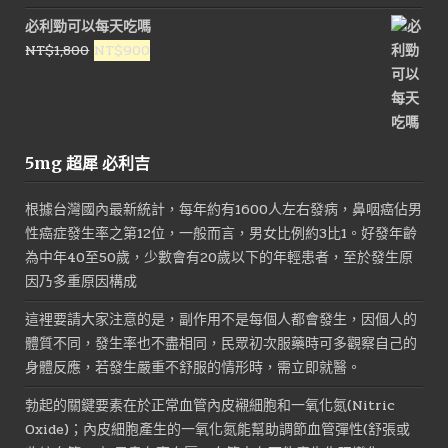
必利勁可以每天吃嗎
原
目
NT$
1,800
NT$
900
始
前
價
價
格：
格：
NT$1,800。
NT$900。
5mg 超犀 必利吉
根據台灣國內最新統計，每年約有1600人左右發病，鼻咽癌佔男
性癌症發生率之第12位，一般而言，男女比例約3比1。好發年齡
為中年40至50歲，少數會有20歲以下的年輕患者，至於發生原
因乃多重原因構成
這裡要請大家注意的是，副作用不是每個人都會發生，因個人的
體質不同，發生率也不盡相同，民眾初次服藥時可多觀察自己的
身體反應，若發生嚴重不舒服的情形時，需立即就醫。
勃起的關鍵要素在於正常血管內皮襯細胞和一氧化氮(Nitric
Oxide)；內皮細胞產生的一氧化氮能幫助調節血管彈性(舒張或