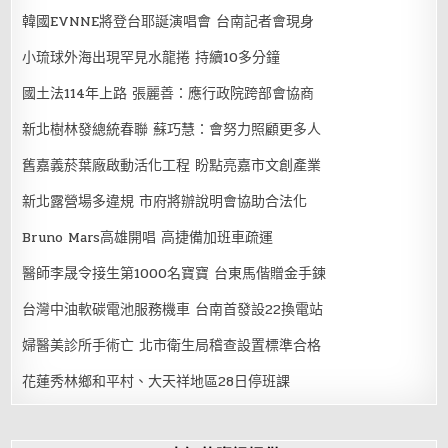
韓國EVNNE將登台耶誕演唱會 台南記者會現身
小琉球外海出現罕見水龍捲 持續10多分鐘
國土法114年上路 張麗善：應行政院跨部會協商
新北樹林發總統春聯 蘇巧慧：會努力照顧更多人
舊嘉義菸葉廠啟動活化工程 盼點亮嘉市文創產業
新北露營場多違規 市府將辦說明會協助合法化
Bruno Mars高雄開唱 高捷備加班車疏運
醫師李晟令接生第1000名寶寶 台東馬偕贈金手鍊
台灣中油軟碳電池服務機車 台南首發設22換電站
婦醫美診所手術亡 北市衛生局稽查設置標準合格
花蓮秀林鄉和平村、大天祥地區28日停班課