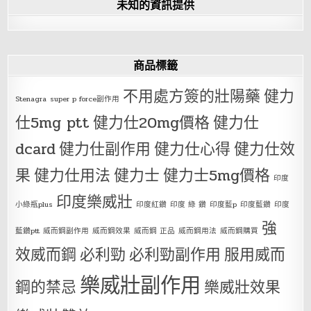
未知的資訊提供
商品標籤
不用處方簽的壯陽藥
健力
Stenagra
super p force副作用
仕5mg ptt
健力仕20mg價格
健力仕
dcard
健力仕副作用
健力仕心得
健力仕效
果
健力仕用法
健力士
健力士5mg價格
印度
印度樂威壯
小綠瓶plus
印度紅鑽
印度 綠 鑽
印度藍p
印度藍鑽
印度
強
藍鑽ptt
威而鋼副作用
威而鋼效果
威而鋼 正品
威而鋼用法
威而鋼購買
效威而鋼
必利勁
必利勁副作用
服用威而
樂威壯副作用
鋼的禁忌
樂威壯效果