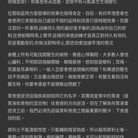
收縮血管)，如果患有高血壓，血管中有可能產生生理變化
在幫助延時方面發揮的效果也值得肯定，目前，有的早洩患者也
會使用它來幫助自己達到不錯的延時和改善行房時間效果。但要
注意的一件事時,訓練持久用的最好是手動的,因為由你自己的控
制,在想射精時馬上暫停,這樣的漸進訓練才是真正對持久有效的,
若是電動型的,你無法即時停止,那恐怕會加速早洩的情況
身體上所有可能找錯醫生的病例，像是心悸胸悶，大多數人會找
心臟科；不明原因視線模糊、眼睛疲勞，想到就是眼科；耳鳴、
耳塞是耳鼻喉科；一般人怎麼會想是頸椎的問題？如果遇到醫生
找不到病因，又反覆出現症狀，做檢查都正常，有醫生看到沒有
醫生時，你要考慮是不是頸椎出問題了
胃食道逆流這個疾病就如同它的名字，其實就是胃中的胃液（或
胃液和食物的混合物）往食道的方向逆流。但在了解為何胃液會
逆流之前，我們必須先認識胃和食道之間最重要的關卡：下食道
括約肌。
犀利士不能激起性慾，只能輔助陰莖勃起，所以服用犀利士後，
需要一定的性刺激，例如撫摸、親吻等，才可以起到較好的作