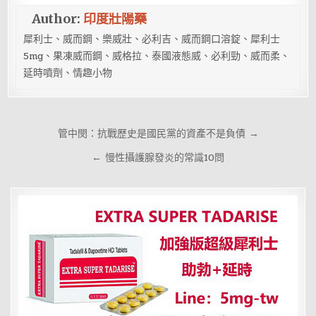
Author:
印度壯陽藥
犀利士、威而鋼、樂威壯、必利吉、威而鋼口溶錠、犀利士
5mg、果凍威而鋼、威格拉、泰國液態威、必利勁、威而柔、
延時噴劑、情趣小物
文
管中閔：抗戰歷史是國民黨的資產不是負債 →
章
← 慢性攝護腺發炎的常識10問
導
覽