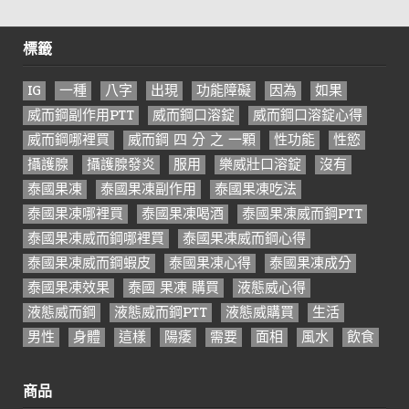
標籤
IG
一種
八字
出現
功能障礙
因為
如果
威而鋼副作用PTT
威而鋼口溶錠
威而鋼口溶錠心得
威而鋼哪裡買
威而鋼 四 分 之 一顆
性功能
性慾
攝護腺
攝護腺發炎
服用
樂威壯口溶錠
沒有
泰國果凍
泰國果凍副作用
泰國果凍吃法
泰國果凍哪裡買
泰國果凍喝酒
泰國果凍威而鋼PTT
泰國果凍威而鋼哪裡買
泰國果凍威而鋼心得
泰國果凍威而鋼蝦皮
泰國果凍心得
泰國果凍成分
泰國果凍效果
泰國 果凍 購買
液態威心得
液態威而鋼
液態威而鋼PTT
液態威購買
生活
男性
身體
這樣
陽痿
需要
面相
風水
飲食
商品