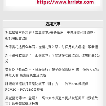
近期文章
兆基屋管再換高層！宏碁接掌2天急撤出 王貴增接代理總座、
8/21股臨會改組
台灣賞花追楓全年曆：從櫻花到芒草，每個月該去哪裡一眼看懂
新手畫韓妝總少了「那個感覺」？關鍵在腮紅位置比你想的高3公
分
美贊臣「罐蓋新生．贊綠童行」親子環保體驗日 攜手低收入家庭
共聚天倫 探索綠色生活樂趣
肺鏈疫苗輕鬆打單劑防護不「肺」力！ 竹市8/10起提供
PCV20、PCV21公費接種
風城藝術節8/15登場！ 高虹安市長邀市民共賞紙風車《雞城故
事》歡樂體驗環境教育