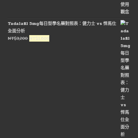
Tadalafil 5mg每日型學名藥對照表：健力士 vs 悍馬仕
全面分析
原
目
NT$
3,200
NT$
1,600
始
前
價
價
格：
格：
NT$3,200。
NT$1,600。