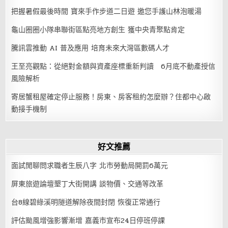
把握暑假最後時間 寶來手作步道二日遊 邀您手護山林泡暖湯
龜山圈圈小隊串聯街區點亮地方創生 獲中央青聚點肯定
騰訊雲推動 AI 普及應用 培育未來大灣區數碼人才
王至亮觀點：從絕對金額與資產座標重新判讀 6月底不動產授信
風險解析
寄居蟹租屋確定停止服務！房東、房客租約怎麼辦？住都中心啟
動接手機制
好文推薦
面試閒聊問求職者生辰八字 北市勞動局開罰6萬元
屏東旅遊論壇墾丁大街開講 談物價、交通等改革
台8線碧綠溪明隧道解除夜間封閉 恢復正常通行
評估颱風增強影響漸增 嘉義市宣布24日停班停課