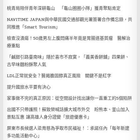
桃青局陪伴青年深耕龜山 「龜山圈圈小隊」獲青聚點肯定
NAVITIME JAPAN與中華民國交通部觀光署簽署合作備忘錄，共
同推進「Smart Tourism」
檢查沒潰瘍！50歲男左上腹悶痛半年竟是胃腸道基質瘤 醫解治
療重點
「鹹甜引路臺南味」隱於喜市不寂寞，「義美香餅舖」四果餅、
古早味麵粉酥聚人氣
LDL正常就安全？醫揭膽固醇真正風險 關鍵不是紅字
提升國旅水平要有決心
家事做不完的真正原因：從空間設計找出讓你一直重工的5個陷阱
出國不只帶護照！蘇致榮喊話擴大城市外交 盼熊本、釜山加入
景點互惠 讓高雄人身分證變「旅遊優惠卡」
屏東市長候選人梁育慈為爭取市民福祉！：承諾任內「每年新建
多功能活動中心」