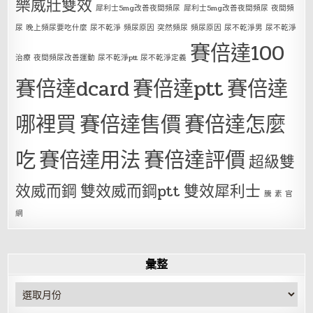
樂威壯雙效
犀利士5mg改善夜間頻尿
犀利士5mg改善夜間頻尿 夜間頻
尿 晚上頻尿要吃什麼 尿不乾淨 頻尿原因 突然頻尿 頻尿原因 尿不乾淨男 尿不乾淨
賽倍達100
治療 夜間頻尿改善運動 尿不乾淨ptt 尿不乾淨定義
賽倍達dcard
賽倍達ptt
賽倍達
哪裡買
賽倍達售價
賽倍達怎麼
吃
賽倍達用法
賽倍達評價
超級雙
效威而鋼
雙效威而鋼ptt
雙效犀利士
騰 素 官
網
彙整
彙
整