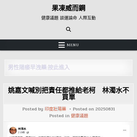
Skip
果凍威而鋼
to
content
健康議題 談運論命 人際互動
MENU
男性陽痿早洩藥:按此進入
姚嘉文喊別把責任都推給老柯 林濁水不
買單
Posted by
印度壯陽藥
Posted on
20250831
Posted in
健康議題