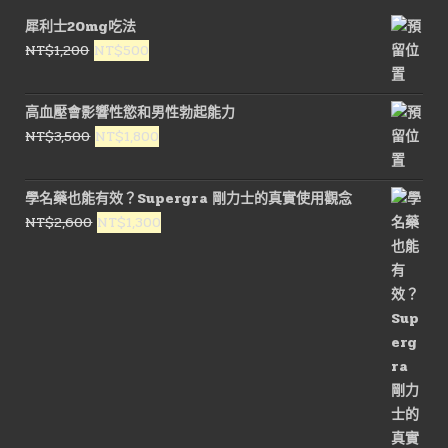
犀利士20mg吃法
原
目
NT$
1,200
NT$
500
始
前
價
價
高血壓會影響性慾和男性勃起能力
格：
格：
原
目
NT$
3,500
NT$
1,800
NT$1,200。
NT$500。
始
前
價
價
學名藥也能有效？Supergra 剛力士的真實使用觀念
格：
格：
原
目
NT$
2,600
NT$
1,300
NT$3,500。
NT$1,800。
始
前
價
價
格：
格：
NT$2,600。
NT$1,300。