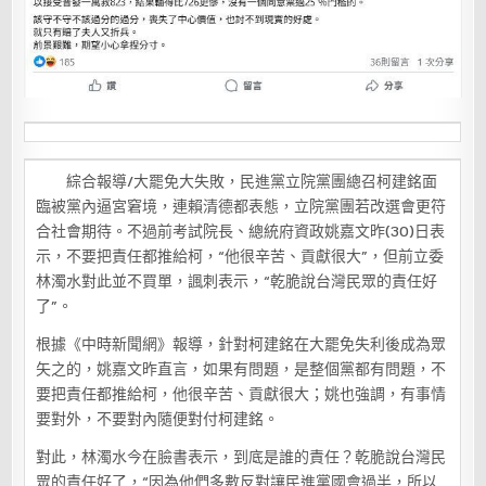
綜合報導/大罷免大失敗，民進黨立院黨團總召柯建銘面
臨被黨內逼宮窘境，連賴清德都表態，立院黨團若改選會更符
合社會期待。不過前考試院長、總統府資政姚嘉文昨(30)日表
示，不要把責任都推給柯，“他很辛苦、貢獻很大”，但前立委
林濁水對此並不買單，諷刺表示，“乾脆說台灣民眾的責任好
了”。
根據《中時新聞網》報導，針對柯建銘在大罷免失利後成為眾
矢之的，姚嘉文昨直言，如果有問題，是整個黨都有問題，不
要把責任都推給柯，他很辛苦、貢獻很大；姚也強調，有事情
要對外，不要對內隨便對付柯建銘。
對此，林濁水今在臉書表示，到底是誰的責任？乾脆說台灣民
眾的責任好了，“因為他們多數反對讓民進黨國會過半，所以