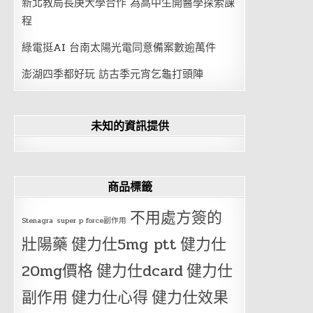
新北教局長庚大學合作 為高中生開醫學探索課
程
綠電挺AI 台南太陽光電同意備案數逾萬件
澎湖四季都好玩 訪古季元宵乞龜打頭陣
未知的資訊提供
商品標籤
不用處方簽的
Stenagra
super p force副作用
壯陽藥
健力仕5mg ptt
健力仕
20mg價格
健力仕dcard
健力仕
副作用
健力仕心得
健力仕效果