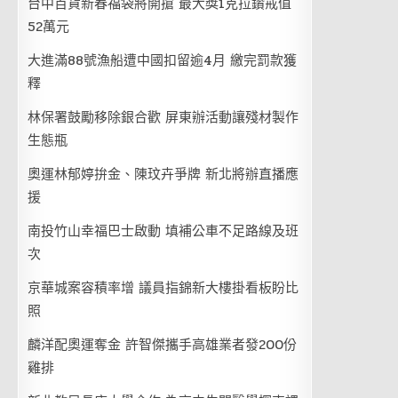
台中百貨新春福袋將開搶 最大獎1克拉鑽戒值
52萬元
大進滿88號漁船遭中國扣留逾4月 繳完罰款獲
釋
林保署鼓勵移除銀合歡 屏東辦活動讓殘材製作
生態瓶
奧運林郁婷拚金、陳玟卉爭牌 新北將辦直播應
援
南投竹山幸福巴士啟動 填補公車不足路線及班
次
京華城案容積率增 議員指錦新大樓掛看板盼比
照
麟洋配奧運奪金 許智傑攜手高雄業者發200份
雞排