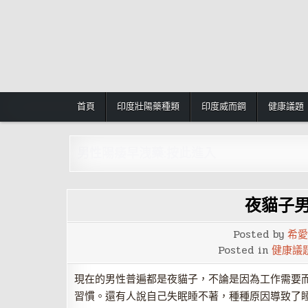
Skip
to
content
首頁
印度壯陽藥種類
印度威而鋼
健康議題
男性陽痿早洩藥:按此進入
夜貓子
Posted by
希愛
Posted in
健康議
現在的男性普遍都是夜貓子，不論是因為工作需要
習慣。還有人說自己失眠睡不著，種種原因導致了