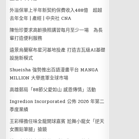
外溢保單上半年新契約保費收入488億 超越
去年全年 | 產經 | 中央社 CNA
陳怡珍要求高齡換照講習每月至少一場 為長
輩打造便利服務
遠景烏蘭察布星河基地投產 打造吉瓦級AI基礎
設施新模式
Shueisha 強勢推出百語漫畫平台 MANGA
MILLION 大舉進軍全球市場
高雄郵局「88節父愛如山 感恩傳情」活動
Ingredion Incorporated 公佈 2026 年第二
季度業績
王彩樺擔任味全龍開球嘉賓 尬舞小龍女「逆天
女團鉛筆腿」搶鏡