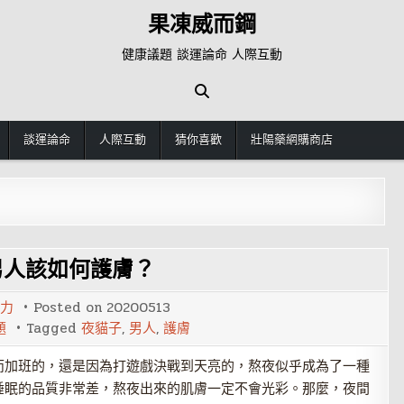
果凍威而鋼
健康議題 談運論命 人際互動
談運論命
人際互動
猜你喜歡
壯陽藥網購商店
男人該如何護膚？
力
Posted on
20200513
題
Tagged
夜貓子
,
男人
,
護膚
而加班的，還是因為打遊戲決戰到天亮的，熬夜似乎成為了一種
睡眠的品質非常差，熬夜出來的肌膚一定不會光彩。那麼，夜間