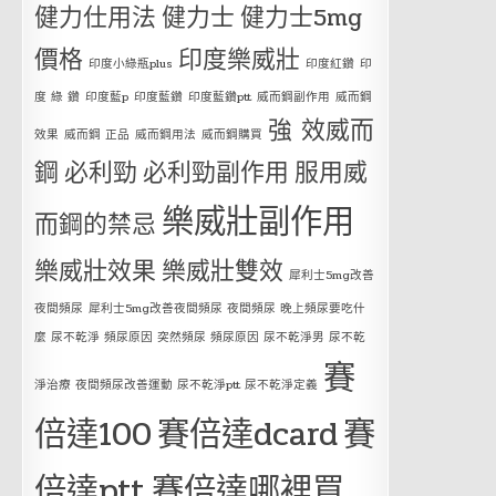
健力仕用法
健力士
健力士5mg
價格
印度樂威壯
印度小綠瓶plus
印度紅鑽
印
度 綠 鑽
印度藍p
印度藍鑽
印度藍鑽ptt
威而鋼副作用
威而鋼
強 效威而
效果
威而鋼 正品
威而鋼用法
威而鋼購買
鋼
必利勁
必利勁副作用
服用威
樂威壯副作用
而鋼的禁忌
樂威壯效果
樂威壯雙效
犀利士5mg改善
夜間頻尿
犀利士5mg改善夜間頻尿 夜間頻尿 晚上頻尿要吃什
麼 尿不乾淨 頻尿原因 突然頻尿 頻尿原因 尿不乾淨男 尿不乾
賽
淨治療 夜間頻尿改善運動 尿不乾淨ptt 尿不乾淨定義
倍達100
賽倍達dcard
賽
倍達ptt
賽倍達哪裡買