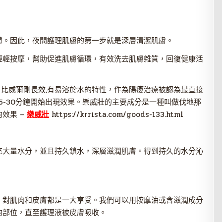
憊。因此，夜間護理肌膚的第一步就是深層清潔肌膚。
輕輕按摩，幫助促進肌膚循環，有效洗去肌膚雜質，回復健康活
藥物，比威爾剛長效,有易溶於水的特性，作為陽痿治療被認為最直接
5-30分鐘開始出現效果。樂威壯的主要成分是一種叫做伐地那
效果 –
樂威壯
https://krrista.com/goods-133.html
充大量水分，並且持久鎖水，深層滋潤肌膚。得到持久的水分沁
，對肌肉和皮膚都是一大享受。我們可以用按摩油或含滋潤成分
的部位，直至護理液被皮膚吸收。