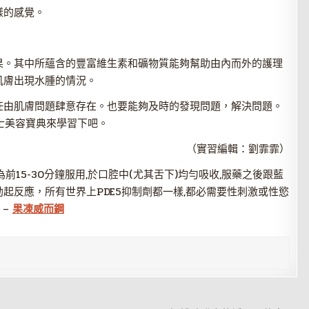
樣的感覺。
果。其中所蘊含的豐富維生素和礦物質能夠幫助由內而外的護理
肌膚出現水腫的情況。
任由肌膚問題肆意存在。也要能夠及時的發現問題，解決問題。
男士美容寶典來學習下吧。
（實習編輯：劉霏霏）
15-30分鐘服用,於口腔中(尤其舌下)均勻吸收,服藥之後跟藍
起反應，所有世界上PDE5抑制劑都一樣,都必需要性刺激或性慾
 –
果凍威而鋼