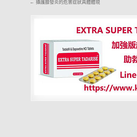
文
← 攝護腺發炎的危害症狀具體體現
章
導
覽