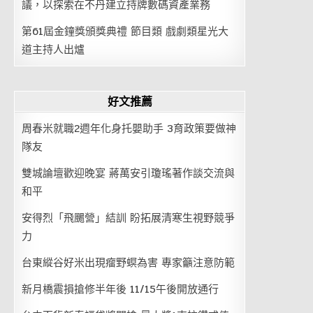
議，以探索在不丹建立持牌數碼資產業務
第61屆金鐘獎頒獎典禮 節目類 戲劇類星光大
道主持人出爐
好文推薦
周春米就職2週年化身托嬰助手 3育政策要做神
隊友
雙城論壇歡迎晚宴 蔣萬安引瓊瑤著作談交流與
和平
安得烈「飛颺營」結訓 盼拓展清寒生視野競爭
力
台東縱谷好米出現瘤野螟為害 專家籲注意防範
新月橋震損搶修半年後 11/15午後開放通行