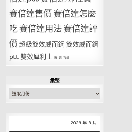
賽倍達售價
賽倍達怎麼
吃
賽倍達用法
賽倍達評
價
超級雙效威而鋼
雙效威而鋼
ptt
雙效犀利士
騰 素 官網
彙整
彙
整
2026 年 8 月