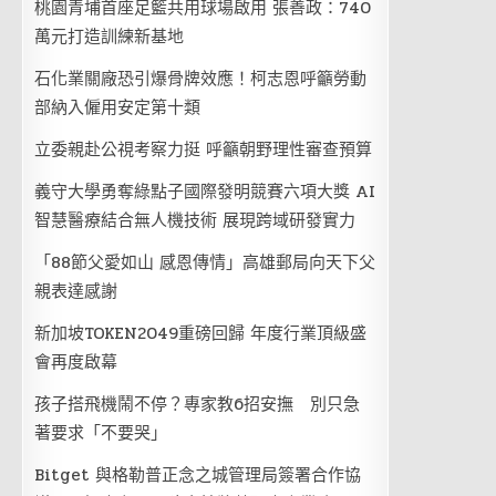
桃園青埔首座足籃共用球場啟用 張善政：740
萬元打造訓練新基地
石化業關廠恐引爆骨牌效應！柯志恩呼籲勞動
部納入僱用安定第十類
立委親赴公視考察力挺 呼籲朝野理性審查預算
義守大學勇奪綠點子國際發明競賽六項大獎 AI
智慧醫療結合無人機技術 展現跨域研發實力
「88節父愛如山 感恩傳情」高雄郵局向天下父
親表達感謝
新加坡TOKEN2049重磅回歸 年度行業頂級盛
會再度啟幕
孩子搭飛機鬧不停？專家教6招安撫 別只急
著要求「不要哭」
Bitget 與格勒普正念之城管理局簽署合作協