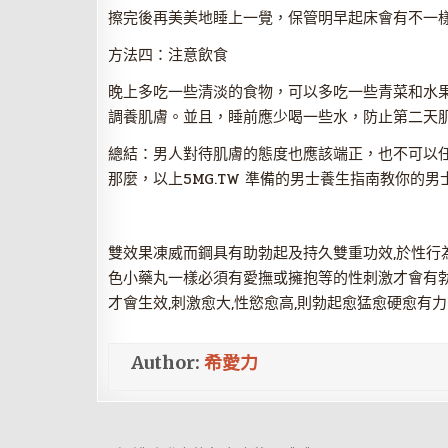
擦完後再美美地睡上一覺，保管明早起床會有不一
方法四：注意飲食
晚上多吃一些清淡的食物，可以多吃一些青菜和水
調養肌膚。並且，睡前應少喝一些水，防止第二天
總結：男人對待肌膚的態度也應該端正，也不可以
那麼，以上5MG.TW 準備的男士養生指南教你的
雙效果凍威而鋼具有助勃起及持久雙重功效,於性行為前
色小藥丸一樣必須有愛撫或擁抱等的性刺激才會有勃
才會生效,刺激愈大,性慾愈高,則勃起愈猛愈硬愈有力
Author:
希愛力