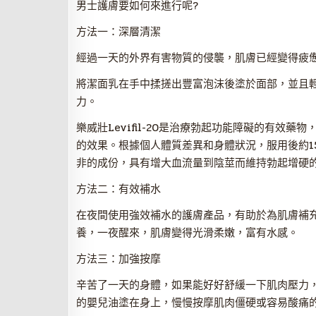
男士護膚要如何來進行呢?
方法一：深層清潔
經過一天的外界有害物質的侵襲，肌膚已經變得疲
將潔面乳在手中揉搓出豐富泡沫後塗於面部，並且
力。
樂威壯Levifil-20是治療勃起功能障礙的有效
的效果。根據個人體質差異和身體狀況，服用後約1
非的成份，具有增大血流量到陰莖而維持勃起增硬的
方法二：有效補水
在夜間使用強效補水的護膚產品，有助於為肌膚補
養，一夜醒來，肌膚變得光滑柔嫩，富有水感。
方法三：加強按摩
辛苦了一天的身體，如果能好好舒緩一下肌肉壓力
的嬰兒油塗在身上，慢慢按摩肌肉僵硬或容易酸痛