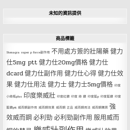
未知的資訊提供
商品標籤
不用處方簽的壯陽藥
健力
Stenagra
super p force副作用
仕5mg ptt
健力仕20mg價格
健力仕
dcard
健力仕副作用
健力仕心得
健力仕效
果
健力仕用法
健力士
健力士5mg價格
印度
印度樂威壯
小綠瓶plus
印度紅鑽
印度 綠 鑽
印度藍p
印度藍鑽
印度
強
藍鑽ptt
威而鋼副作用
威而鋼效果
威而鋼 正品
威而鋼用法
威而鋼購買
效威而鋼
必利勁
必利勁副作用
服用威而