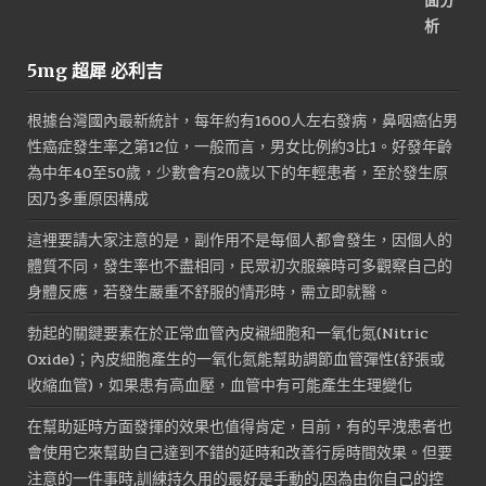
5mg 超犀 必利吉
根據台灣國內最新統計，每年約有1600人左右發病，鼻咽癌佔男
性癌症發生率之第12位，一般而言，男女比例約3比1。好發年齡
為中年40至50歲，少數會有20歲以下的年輕患者，至於發生原
因乃多重原因構成
這裡要請大家注意的是，副作用不是每個人都會發生，因個人的
體質不同，發生率也不盡相同，民眾初次服藥時可多觀察自己的
身體反應，若發生嚴重不舒服的情形時，需立即就醫。
勃起的關鍵要素在於正常血管內皮襯細胞和一氧化氮(Nitric
Oxide)；內皮細胞產生的一氧化氮能幫助調節血管彈性(舒張或
收縮血管)，如果患有高血壓，血管中有可能產生生理變化
在幫助延時方面發揮的效果也值得肯定，目前，有的早洩患者也
會使用它來幫助自己達到不錯的延時和改善行房時間效果。但要
注意的一件事時,訓練持久用的最好是手動的,因為由你自己的控