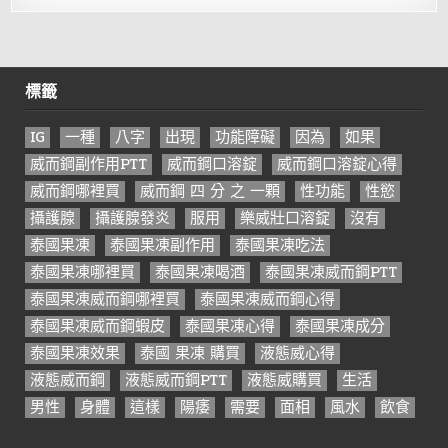
標籤
IG
一種
八字
出現
功能障礙
因為
如果
威而鋼副作用PTT
威而鋼口溶錠
威而鋼口溶錠心得
威而鋼哪裡買
威而鋼 四 分 之 一顆
性功能
性慾
攝護腺
攝護腺發炎
服用
樂威壯口溶錠
沒有
泰國果凍
泰國果凍副作用
泰國果凍吃法
泰國果凍哪裡買
泰國果凍喝酒
泰國果凍威而鋼PTT
泰國果凍威而鋼哪裡買
泰國果凍威而鋼心得
泰國果凍威而鋼蝦皮
泰國果凍心得
泰國果凍成分
泰國果凍效果
泰國 果凍 購買
液態威心得
液態威而鋼
液態威而鋼PTT
液態威購買
生活
男性
身體
這樣
陽痿
需要
面相
風水
飲食