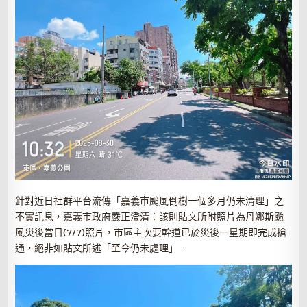
針對近日社群平台流傳「嘉義市
颱風倒樹一個
多月仍未清理」之
不實訊息，
嘉義
市
政
府嚴正澄清：該
則貼文所
附照片為丹
娜
斯颱
風災後當日(7/7)照片，市區主次要幹道已於災後一星期即完成搶
通，絕非
如貼文所
述「至今仍未處理」。