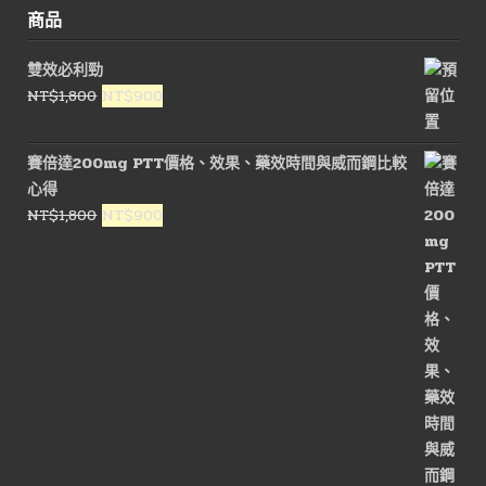
商品
雙效必利勁
原
目
NT$
1,800
NT$
900
始
前
價
價
賽倍達200mg PTT價格、效果、藥效時間與威而鋼比較
格：
格：
心得
NT$1,800。
NT$900。
原
目
NT$
1,800
NT$
900
始
前
價
價
格：
格：
NT$1,800。
NT$900。