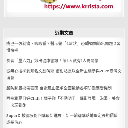
近期文章
嘴巴一張就痛、喀喀響？醫示警「4症狀」恐顳顎關節出問題 3習
慣快戒
長者「量六力」揪出健康警訊！每4人就有1人需關懷
從無心插柳到知名文創萌寵 蜜柑站長以全新主題參與2026臺灣文
博會
嚴防颱風挾帶豪雨 台電鳳山區處全面啟動各項防颱應變機制
西拉雅夏日好Chill！關子嶺「不動明王」踩街登場 泡湯、美食
一次玩到飽
SuperX 披露股份回購最新進展，新一輪迴購落地堅定長期價值
成長信心