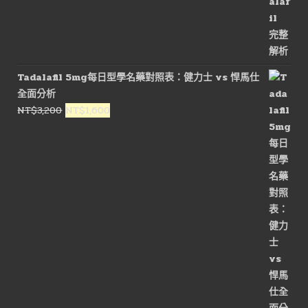
Tadalafil 5mg每日型學名藥對照表：健力士 vs 悍馬仕
全面分析
原
目
NT$
3,200
NT$
1,600
始
前
價
價
格：
格：
NT$3,200。
NT$1,600。