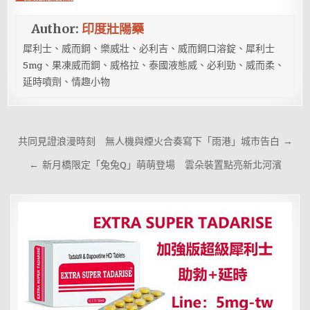
Author:
印度壯陽藥
犀利士、威而鋼、樂威壯、必利吉、威而鋼口溶錠、犀利士
5mg、果凍威而鋼、威格拉、泰國液態威、必利勁、威而柔、
延時噴劑、情趣小物
文
共同見證浪漫時刻 無人機與煙火合奏寫下「雨港」城市告白 →
章
← 新月橋限定「兔兔Q」萌萌登場 雲朵裝置點亮新北河濱
導
覽