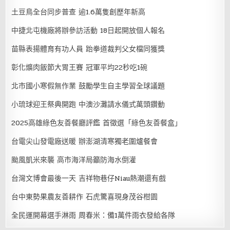
土豆鳥全台同步普查 逾1.6萬隻創歷年新高
中捷北屯機廠將辦參訪活動 18日起開放個人報名
苗縣表揚體育有功人員 跆拳道裁判父女檔同獲獎
彰化爌肉飯節大胃王賽 冠軍平均22秒吃1碗
北市國小寒假無作業 鼓勵學生自主學習全球議題
小琉球迎王祭典開跑 中澳沙灘請水儀式萬頭鑽動
2025高雄綠色友善餐廳評鑑 首徵選「綠色友善餐盒」
台電尖山發電廠送暖 辦澎湖清寒獨老圍爐餐會
颱風凱米來襲 高市海洋局籲防海水倒灌
台灣文博會最後一天 吉祥物巷仔Niau熱潮還有戲
台中東勢果農友善耕作 石虎驚喜現身茂谷柑園
全民運開幕選手淋雨 周春米：備1萬件雨衣發給各隊