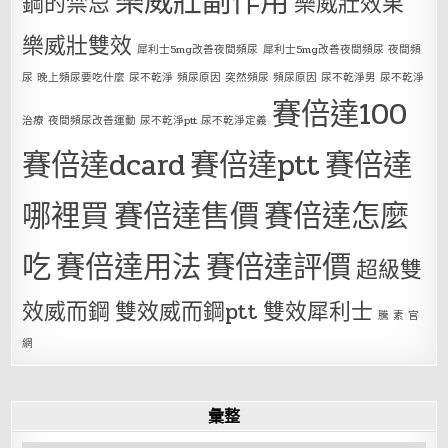
樂威壯副作用
鋼的禁忌
樂威壯效果
樂威壯雙效
犀利士5mg改善夜間頻尿
犀利士5mg改善夜間頻尿 夜間頻
尿 晚上頻尿要吃什麼 尿不乾淨 頻尿原因 突然頻尿 頻尿原因 尿不乾淨男 尿不乾淨
賽倍達100
治療 夜間頻尿改善運動 尿不乾淨ptt 尿不乾淨定義
賽倍達dcard
賽倍達ptt
賽倍達
哪裡買
賽倍達售價
賽倍達怎麼
吃
賽倍達用法
賽倍達評價
超級雙
效威而鋼
雙效威而鋼ptt
雙效犀利士
騰 素 官
網
彙整