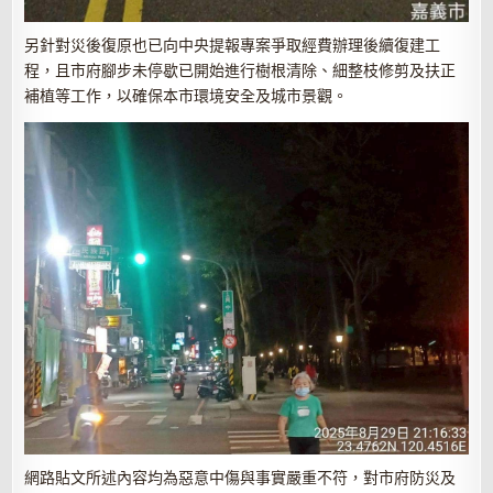
另針對災後復原也已向中央提報專案爭取經費辦理後續復建工
程，且市府腳步未停歇已開始進行樹根清除、細整枝修剪及扶正
補植等工作
，以確保本市環境安全及城市景觀。
網路貼文所
述
內容均為惡意
中傷與事實嚴重不符，對市府防災及