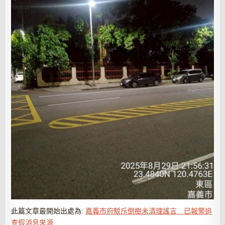
此篇文章最開始出處為:
嘉義市府駁斥倒樹未清理謠言 已報警追
查假消息來源