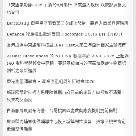
「東盟電影節2026 」將於8月舉行 歷來最大規模 以電影連繫文
化交流
EarthDaily 衛星星座隨着第三次成功發射，將進入商業營運階段
Defiance 隆重推出歐洲首個 Photonics UCITS ETF (PHOT)
香港成為中東旗艦科技展LEAP East未來三年亞洲獨家主辦城市
Alamar Biosciences 的 NULISA 數據將於 AAIC 2026 上超過
140 場科學簡報會中亮相，突顯基於血液的阿茲海默症生物標記
剖析之最新進展
香港測量師學會 – 產業測量組周年研討會2026
賴瑞隆競辦批柯志恩連陳其邁市府目前的施政方向都搞不清楚，
只會為反而反
白海豚颱風發布海警！台電桃園區處啟動應變機制提前備戰
屏東縣內埔鄉後備輔導中心投入城鎮韌性演習 張惇涵視察肯定
後備整備能量