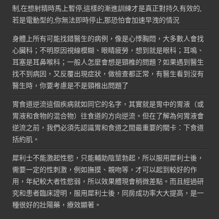
制,在想射精時馬上暫停,這樣的漸進訓練才是真正對持久有效的,
若是電動型的,你無法即時停止,那恐怕會加速早洩的情況
身體上所有可能找錯醫生的病例，像是心悸胸悶，大多數人會找
心臟科；不明原因視線模糊、眼睛疲勞，想到就是眼科；耳鳴、
耳塞是耳鼻喉科；一般人怎麼會想是頸椎的問題？如果遇到醫生
找不到病因，又反覆出現症狀，做檢查都正常，有醫生看到沒有
醫生時，你要考慮是不是頸椎出問題了
胃食道逆流這個疾病就如同它的名字，其實就是胃中的胃液（或
胃液和食物的混合物）往食道的方向逆流。但在了解為何胃液會
逆流之前，我們必須先認識胃和食道之間最重要的關卡：下食道
括約肌。
犀利士不能激起性慾，只能輔助陰莖勃起，所以服用犀利士後，
需要一定的性刺激，例如撫摸、親吻等，才可以起到較好的作
用，年紀較大者性慾弱，所以效果體現會稍微差點。而且經過研
究和患者臨床證明，服用犀利士後，同房成功率大大提高，是一
種很好的壯陽藥，療效顯著。