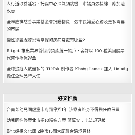
人行道改善延宕、托嬰中心冷氣頻跳機 市議員張桂綿：應加速
改善
全聯慶祥慈善事業基金會捐贈物資 張市長讓愛心觸及更多需要
的市民
慢性攝護腺發炎需掌握的疾病常識有哪些?
Bitget 推出業界首個跨資產統一帳戶，容許以 100 種美國股票
代幣作為保證金
全球追蹤人數最多的 TikTok 創作者 Khaby Lame，加入 Holafly
擔任全球品牌大使
好文推薦
台南某幼兒園虐童市府罰停招1年 涉案者終身不得擔任教保員
幼兒園性侵案北市提10精進方案 蔣萬安：比法規更嚴
彰化媽祖文化節 2縣市15間大廟聯合遶境員林