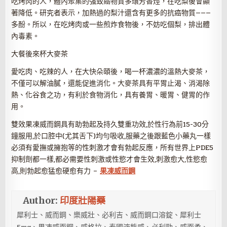
吃烤肉的人，體內聚集的強致癌物質多環芳香烴，在吃梨後會顯
著降低。研究者表示，加熱過的梨汁還含有更多的抗癌物質———
多酚。所以，在吃烤肉或一些煎炸食物後，不妨吃個梨，排出體
內毒素。
大餐後來杯大麥茶
愛吃肉、吃辣的人，在大快朵頤後，喝一杯濃濃的溫熱大麥茶，
不僅可以解油膩，還能促進消化。大麥茶具有平胃止渴、消渴除
熱、化谷食之功，有利於食物消化，具有養胃、暖胃、健胃的作
用。
雙效果凍威而鋼具有助勃起及持久雙重功效,於性行為前15-30分
鐘服用,於口腔中(尤其舌下)均勻吸收,服藥之後跟藍色小藥丸一樣
必須有愛撫或擁抱等的性刺激才會有勃起反應，所有世界上PDE5
抑制劑都一樣,都必需要性刺激或性慾才會生效,刺激愈大,性慾愈
高,則勃起愈猛愈硬愈有力 –
果凍威而鋼
Author:
印度壯陽藥
犀利士、威而鋼、樂威壯、必利吉、威而鋼口溶錠、犀利士