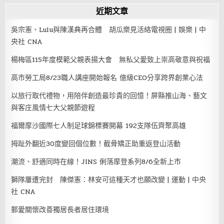
近期文章
吳宗憲、Lulu與陳漢典再合體 胡瓜樂見活絡電視圈 | 娛樂 | 中
央社 CNA
楊梅區115年度模範父親表揚大會 無私父愛致上崇高敬意與祝福
高市勞工局8/23職人講座開始報名 億級CEO分享跨界創業心法
以旅行取代禮物，用陪伴創造最珍貴的回憶！屏縣推山海、藝文
與客庄風情七大父親節遊程
福爾摩沙國際七人制足球錦標賽開幕 192支隊伍齊聚高雄
拇趾外翻近30度變回個位數！截骨矯正助重返登山活動
潮流、舒適同時在線！JINS 俐落摩登系列8/6全新上市
獅隊屢遭完封 陳傑憲：林安可這種天才也願改變 | 運動 | 中央
社 CNA
郵愛關懷改善獨居長者居住環境