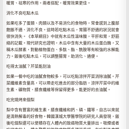
暖胃、祛寒的作用。兩者搭配，暖胃效果更佳。
消化不良吃點木瓜
如果吃多了蛋類、肉類以及不易消化的食物時，常會感到上腹部
飽脹不適、消化不良。這時若吃點木瓜，胃腸不舒適的狀況就會
很快消失。《本草綱目》中就有木瓜性溫味酸，平肝和胃，舒筋
絡的記載。現代研究也證明，木瓜中含有大量的木瓜蛋白酶，又
稱木瓜酵素，對動植物蛋白、多酞、酯、酰胺等有較強的水解能
力。飯後吃點木瓜，可以調整腸胃，助消化、通便。
吃得太油膩？芹菜能刮油
如果一餐中吃的油膩食物較多，可以吃點涼拌芹菜消除油膩。芹
菜纖維素含量高，可以帶走吃進去的部分脂肪，涼拌芹菜中的維
生素、礦物質、膳食纖維等保留得更多，能更好的去油膩。
吃完燒烤來個梨
梨中含有豐富的維生素，膳食纖維和鈣、磷、鐵等，自古以來就
是清熱解毒的好食物。韓國漢城大學醫學院的研究人員發現，飯
後吃個梨還可以使積存在人體內的致癌物質大量排出。吸煙或者