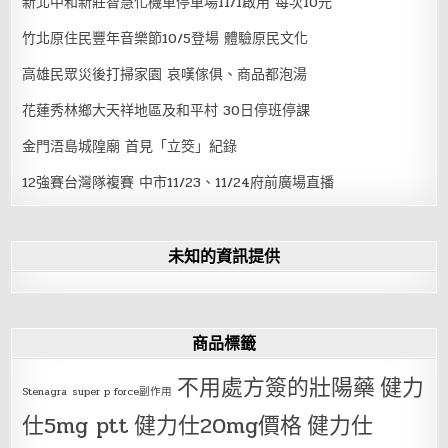
新北中和新莊智慧化機車停車場11/1啟用 每次10元
竹北原住民豐年音樂節10/5登場 體驗原民文化
高雄民眾災後打掃家園 哀嘆傢俱、商品都泡湯
花蓮秀林鄉大天祥地區及和平村 30日停班停課
金門浯島城隍廟 首見「立筊」紀錄
12強賽台灣隊複賽 中市11/23、11/24府前廣場直播
未知的資訊提供
商品標籤
不用處方簽的壯陽藥
健力
Stenagra
super p force副作用
仕5mg ptt
健力仕20mg價格
健力仕