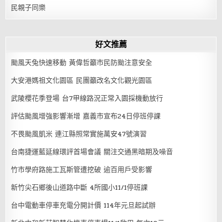
民親子同樂
好文推薦
颱風天兔快速移動 黃偉哲籲市民防颱注意安全
大安港媽祖文化園區 民團籲改名文化觀光園區
武陵櫻花季登場 台7甲線路況正常入園採機動放行
評估颱風增強影響漸增 嘉義市宣布24日停班停課
不畏颱風凱米 連江縣照常實施萬安47號演習
台南捷運藍延線環評首場會議 關注交通黑暗期及噪音
竹市學府路施工瓦斯管遭挖破 逾百用戶受影響
新竹尖石鄉後山道路中斷 4所國小11/1停班課
台中電動車停車充電分開計價 114年元旦起試辦