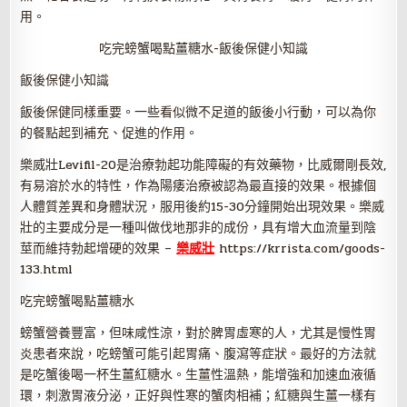
用。
吃完螃蟹喝點薑糖水-飯後保健小知識
飯後保健小知識
飯後保健同樣重要。一些看似微不足道的飯後小行動，可以為你
的餐點起到補充、促進的作用。
樂威壯Levifil-20是治療勃起功能障礙的有效藥物，比威爾剛長效,
有易溶於水的特性，作為陽痿治療被認為最直接的效果。根據個
人體質差異和身體狀況，服用後約15-30分鐘開始出現效果。樂威
壯的主要成分是一種叫做伐地那非的成份，具有增大血流量到陰
莖而維持勃起增硬的效果 –
樂威壯
https://krrista.com/goods-
133.html
吃完螃蟹喝點薑糖水
螃蟹營養豐富，但味咸性涼，對於脾胃虛寒的人，尤其是慢性胃
炎患者來說，吃螃蟹可能引起胃痛、腹瀉等症狀。最好的方法就
是吃蟹後喝一杯生薑紅糖水。生薑性溫熱，能增強和加速血液循
環，刺激胃液分泌，正好與性寒的蟹肉相補；紅糖與生薑一樣有