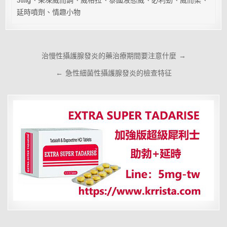
5mg、果凍威而鋼、威格拉、泰國液態威、必利勁、威而柔、
延時噴劑、情趣小物
文
治慢性攝護腺發炎的藥治療期間要注意什麼 →
章
← 急性細菌性攝護腺發炎的檢查特征
導
覽