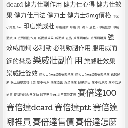
dcard
健力仕副作用
健力仕心得
健力仕效
果
健力仕用法
健力士
健力士5mg價格
印度
印度樂威壯
小綠瓶plus
印度紅鑽
印度 綠 鑽
印度藍p
印度藍鑽
印度
強
藍鑽ptt
威而鋼副作用
威而鋼效果
威而鋼 正品
威而鋼用法
威而鋼購買
效威而鋼
必利勁
必利勁副作用
服用威而
樂威壯副作用
鋼的禁忌
樂威壯效果
樂威壯雙效
犀利士5mg改善夜間頻尿
犀利士5mg改善夜間頻尿 夜間頻
尿 晚上頻尿要吃什麼 尿不乾淨 頻尿原因 突然頻尿 頻尿原因 尿不乾淨男 尿不乾淨
賽倍達100
治療 夜間頻尿改善運動 尿不乾淨ptt 尿不乾淨定義
賽倍達dcard
賽倍達ptt
賽倍達
哪裡買
賽倍達售價
賽倍達怎麼