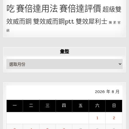
吃
賽倍達用法
賽倍達評價
超級雙
效威而鋼
雙效威而鋼ptt
雙效犀利士
騰 素 官
網
彙整
彙
整
2026 年 8 月
一
二
三
四
五
六
日
1
2