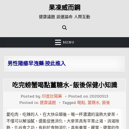
Skip
果凍威而鋼
to
content
健康議題 談運論命 人際互動
MENU
男性陽痿早洩藥:按此進入
吃完螃蟹喝點薑糖水-飯後保健小知識
Posted by
印度壯陽藥
Posted on
20200513
Posted in
健康議題
Tagged
喝點
,
薑糖水
,
飯後
愛吃肉、吃辣的人，在大快朵頤後，喝一杯濃濃的溫熱大麥茶，
不僅可以解油膩，還能促進消化。大麥茶具有平胃止渴、消渴除
熱、化谷食之功，有利於食物消化，具有養胃、暖胃、健胃的作