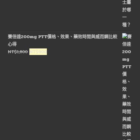
賽倍達200mg PTT價格、效果、藥效時間與威而鋼比較
心得
原
目
NT$
1,800
NT$
900
始
前
價
價
格：
格：
NT$1,800。
NT$900。