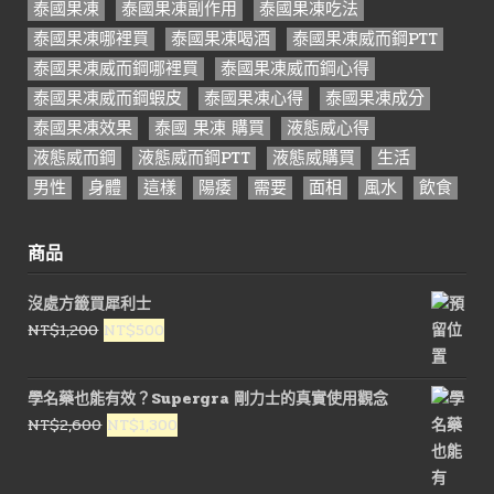
泰國果凍
泰國果凍副作用
泰國果凍吃法
泰國果凍哪裡買
泰國果凍喝酒
泰國果凍威而鋼PTT
泰國果凍威而鋼哪裡買
泰國果凍威而鋼心得
泰國果凍威而鋼蝦皮
泰國果凍心得
泰國果凍成分
泰國果凍效果
泰國 果凍 購買
液態威心得
液態威而鋼
液態威而鋼PTT
液態威購買
生活
男性
身體
這樣
陽痿
需要
面相
風水
飲食
商品
沒處方籤買犀利士
原
目
NT$
1,200
NT$
500
始
前
價
價
學名藥也能有效？Supergra 剛力士的真實使用觀念
格：
格：
原
目
NT$
2,600
NT$
1,300
NT$1,200。
NT$500。
始
前
價
價