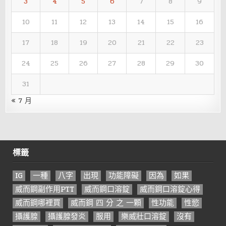
3
4
5
6
7
8
9
10
11
12
13
14
15
16
17
18
19
20
21
22
23
24
25
26
27
28
29
30
31
« 7 月
標籤
IG
一種
八字
出現
功能障礙
因為
如果
威而鋼副作用PTT
威而鋼口溶錠
威而鋼口溶錠心得
威而鋼哪裡買
威而鋼 四 分 之 一顆
性功能
性慾
攝護腺
攝護腺發炎
服用
樂威壯口溶錠
沒有