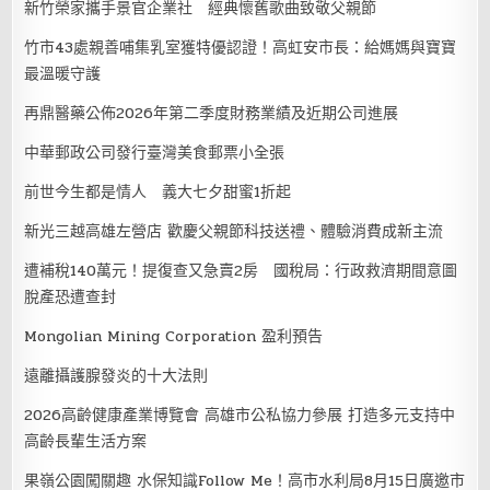
新竹榮家攜手景官企業社 經典懷舊歌曲致敬父親節
竹市43處親善哺集乳室獲特優認證！高虹安市長：給媽媽與寶寶
最溫暖守護
再鼎醫藥公佈2026年第二季度財務業績及近期公司進展
中華郵政公司發行臺灣美食郵票小全張
前世今生都是情人 義大七夕甜蜜1折起
新光三越高雄左營店 歡慶父親節科技送禮、體驗消費成新主流
遭補稅140萬元！提復查又急賣2房 國稅局：行政救濟期間意圖
脫產恐遭查封
Mongolian Mining Corporation 盈利預告
遠離攝護腺發炎的十大法則
2026高齡健康產業博覽會 高雄市公私協力參展 打造多元支持中
高齡長輩生活方案
果嶺公園闖關趣 水保知識Follow Me！高市水利局8月15日廣邀市