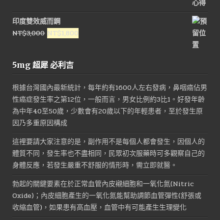
印度雙效威而鋼
原
目
NT$
3,000
NT$
1,800
始
前
價
價
5mg 超犀 必利吉
格：
格：
NT$3,000。
NT$1,800。
根據台灣國內最新統計，每年約有1600人左右發病，鼻咽癌佔男
性癌症發生率之第12位，一般而言，男女比例約3比1。好發年齡
為中年40至50歲，少數會有20歲以下的年輕患者，至於發生原
因乃多重原因構成
這裡要請大家注意的是，副作用不是每個人都會發生，因個人的
體質不同，發生率也不盡相同，民眾初次服藥時可多觀察自己的
身體反應，若發生嚴重不舒服的情形時，需立即就醫。
勃起的關鍵要素在於正常血管內皮襯細胞和一氧化氮(Nitric
Oxide)；內皮細胞產生的一氧化氮能幫助調節血管彈性(舒張或
收縮血管)，如果患有高血壓，血管中有可能產生生理變化