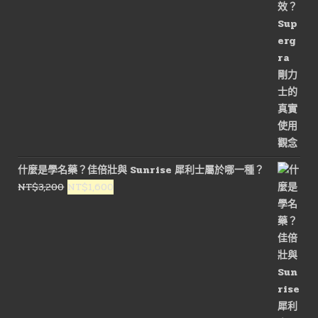
格：
格：
NT$2,600。
NT$1,300。
什麼是學名藥？佳倍壯與 Sunrise 犀利士屬於哪一種？
原
目
NT$
3,200
NT$
1,600
始
前
價
價
格：
格：
NT$3,200。
NT$1,600。