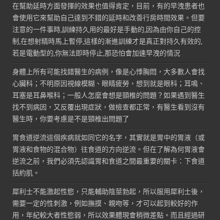
在幫助延時方面發揮的效果也值得肯定，目前，有的早洩患者也
會使用它來幫助自己達到不錯的延時和改善行房時間效果。但要
注意的一件事時,訓練持久用的最好是手動的,因為由你自己的控
制,在想射精時馬上暫停,這樣的漸進訓練才是真正對持久有效的,
若是電動型的,你無法即時停止,那恐怕會加速早洩的情況
身體上所有可能找錯醫生的病例，像是心悸胸悶，大多數人會找
心臟科；不明原因視線模糊、眼睛疲勞，想到就是眼科；耳鳴、
耳塞是耳鼻喉科；一般人怎麼會想是頸椎的問題？如果遇到醫生
找不到病因，又反覆出現症狀，做檢查都正常，有醫生看到沒有
醫生時，你要考慮是不是頸椎出問題了
胃食道逆流這個疾病就如同它的名字，其實就是胃中的胃液（或
胃液和食物的混合物）往食道的方向逆流。但在了解為何胃液會
逆流之前，我們必須先認識胃和食道之間最重要的關卡：下食道
括約肌。
犀利士不能激起性慾，只能輔助陰莖勃起，所以服用犀利士後，
需要一定的性刺激，例如撫摸、親吻等，才可以起到較好的作
用，年紀較大者性慾弱，所以效果體現會稍微差點。而且經過研