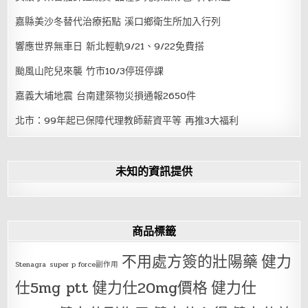
嘉縣美沙冬替代治療拓點 溪口鄉衛生所加入行列
響應世界無車日 新北輕軌9/21、9/22免費搭
颱風山陀兒來襲 竹市10/3停班停課
嘉義大埔地震 台南建築物災損通報2650件
北市：99年起已保障代理教師薪資平等 再推3大福利
未知的資訊提供
商品標籤
不用處方簽的壯陽藥
健力
Stenagra
super p force副作用
仕5mg ptt
健力仕20mg價格
健力仕