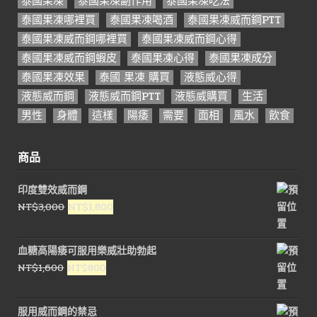
泰國果凍
泰國果凍副作用
泰國果凍吃法
泰國果凍哪裡買
泰國果凍喝酒
泰國果凍威而鋼PTT
泰國果凍威而鋼哪裡買
泰國果凍威而鋼心得
泰國果凍威而鋼蝦皮
泰國果凍心得
泰國果凍成分
泰國果凍效果
泰國 果凍 購買
液態威心得
液態威而鋼
液態威而鋼PTT
液態威購買
生活
男性
身體
這樣
陽痿
需要
面相
風水
飲食
商品
印度雙效威而鋼
原
目
NT$
3,000
NT$
1,800
始
前
價
價
血糖高陽痿可服用樂威壯助勃起
格：
格：
原
目
NT$
1,600
NT$
800
NT$3,000。
NT$1,800。
始
前
價
價
服用威而鋼的禁忌