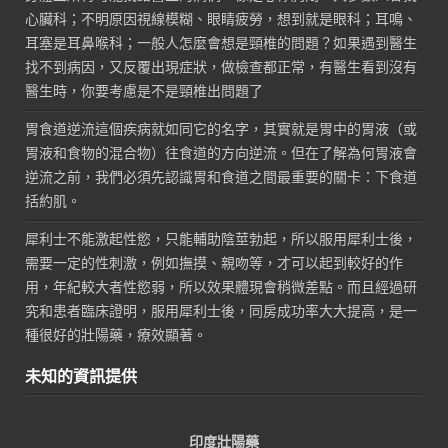
心臟科；不明原因視線模糊、眼睛疲勞，想到就是眼科；耳鳴、
耳塞是耳鼻喉科；一般人怎麼會想是頸椎的問題？如果遇到醫生
找不到病因，又反覆出現症狀，做檢查都正常，有醫生看到沒有
醫生時，你要考慮是不是頸椎出問題了
胃食道逆流這個疾病就如同它的名字，其實就是胃中的胃液（或
胃液和食物的混合物）往食道的方向逆流。但在了解為何胃液會
逆流之前，我們必須先認識胃和食道之間最重要的關卡：下食道
括約肌。
犀利士不能激起性慾，只能輔助陰莖勃起，所以服用犀利士後，
需要一定的性刺激，例如撫摸、親吻等，才可以起到較好的作
用，年紀較大者性慾弱，所以效果體現會稍微差點。而且經過研
究和患者臨床證明，服用犀利士後，同房成功率大大提高，是一
種很好的壯陽藥，療效顯著。
未知的資訊提供
印度壯陽藥