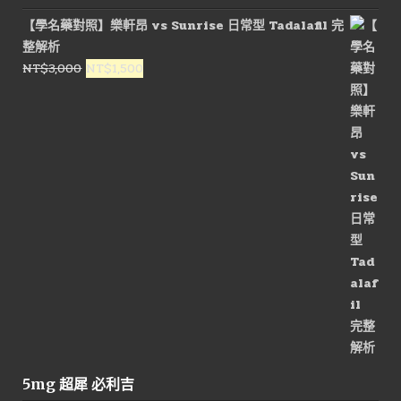
【學名藥對照】樂軒昂 vs Sunrise 日常型 Tadalafil 完
整解析
原
目
NT$
3,000
NT$
1,500
始
前
價
價
格：
格：
NT$3,000。
NT$1,500。
5mg 超犀 必利吉