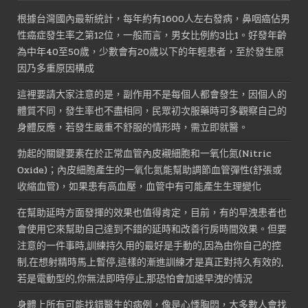
根據台灣國內最新統計，每年約有1600人左右發病，鼻咽癌佔男
性癌症發生率之第12位，一般而言，男女比例約3比1。好發年齡
為中年40至50歲，少數會有20歲以下的年輕患者，至於發生原
因乃多重原因構成
這裡要請大家注意的是，副作用不是每個人都會發生，因個人的
體質不同，發生率也不盡相同，民眾初次服藥時可多觀察自己的
身體反應，若發生嚴重不舒服的情形時，需立即就醫。
勃起的關鍵要素在於正常血管內皮襯細胞和一氧化氮(Nitric
Oxide)；內皮細胞產生的一氧化氮能幫助調節血管彈性(舒張或
收縮血管)，如果患有高血壓，血管中有可能產生生理變化
在幫助延時方面發揮的效果也值得肯定，目前，有的早洩患者也
會使用它來幫助自己達到不錯的延時和改善行房時間效果。但要
注意的一件事時,訓練持久用的最好是手動的,因為由你自己的控
制,在想射精時馬上暫停,這樣的漸進訓練才是真正對持久有效的,
若是電動型的,你無法即時停止,那恐怕會加速早洩的情況
身體上所有可能找錯醫生的病例，像是心悸胸悶，大多數人會找