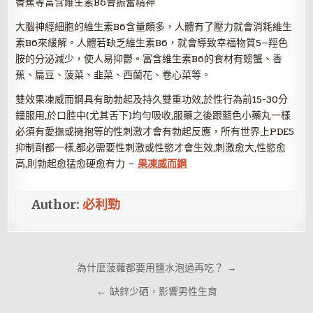
香蕉等富含維生素B6會振奮精神
大腦神經細胞的維生素B6含量頗多，人體有了壓力就會消耗維生
素B6來緩解。人體若缺乏維生素B6，就會導致幸福物質5—羥色
胺的分泌減少，使人易抑鬱。富含維生素B6的食材有螃蟹、香
蕉、扁豆、菠菜、韭菜、西蘭花、卷心菜等。
雙效果凍威而鋼具有助勃起及持久雙重功效,於性行為前15-30分
鐘服用,於口腔中(尤其舌下)均勻吸收,服藥之後跟藍色小藥丸一樣
必須有愛撫或擁抱等的性刺激才會有勃起反應，所有世界上PDE5
抑制劑都一樣,都必需要性刺激或性慾才會生效,刺激愈大,性慾愈
高,則勃起愈猛愈硬愈有力 –
果凍威而鋼
Author:
必利勁
文
為什麼菠蘿都要用鹽水泡過再吃？ →
章
← 缺鋅少硒，影響男性生育
導