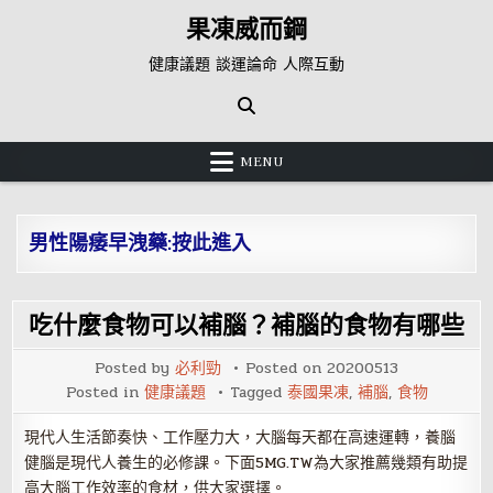
Skip
果凍威而鋼
to
content
健康議題 談運論命 人際互動
MENU
男性陽痿早洩藥:按此進入
吃什麼食物可以補腦？補腦的食物有哪些
Posted by
必利勁
Posted on
20200513
Posted in
健康議題
Tagged
泰國果凍
,
補腦
,
食物
現代人生活節奏快、工作壓力大，大腦每天都在高速運轉，養腦
健腦是現代人養生的必修課。下面5MG.TW為大家推薦幾類有助提
高大腦工作效率的食材，供大家選擇。