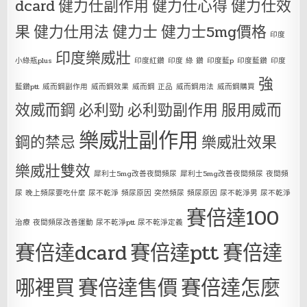
dcard
健力仕副作用
健力仕心得
健力仕效
果
健力仕用法
健力士
健力士5mg價格
印度
印度樂威壯
小綠瓶plus
印度紅鑽
印度 綠 鑽
印度藍p
印度藍鑽
印度
強
藍鑽ptt
威而鋼副作用
威而鋼效果
威而鋼 正品
威而鋼用法
威而鋼購買
效威而鋼
必利勁
必利勁副作用
服用威而
樂威壯副作用
鋼的禁忌
樂威壯效果
樂威壯雙效
犀利士5mg改善夜間頻尿
犀利士5mg改善夜間頻尿 夜間頻
尿 晚上頻尿要吃什麼 尿不乾淨 頻尿原因 突然頻尿 頻尿原因 尿不乾淨男 尿不乾淨
賽倍達100
治療 夜間頻尿改善運動 尿不乾淨ptt 尿不乾淨定義
賽倍達dcard
賽倍達ptt
賽倍達
哪裡買
賽倍達售價
賽倍達怎麼