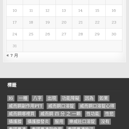
10
11
12
13
14
15
16
17
18
19
20
21
22
23
24
25
26
27
28
29
30
31
« 7 月
標籤
IG
一種
八字
出現
功能障礙
因為
如果
威而鋼副作用PTT
威而鋼口溶錠
威而鋼口溶錠心得
威而鋼哪裡買
威而鋼 四 分 之 一顆
性功能
性慾
攝護腺
攝護腺發炎
服用
樂威壯口溶錠
沒有