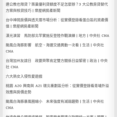
連公教也限貸？築巢優利貸額度不足怎麼辦？3 大公教房貸替代
方案與核貸技巧 | 樂屋網房產新聞
台中神岡房價與透天厝市場分析：從實價登錄看蛋白區的資產價
值 | 樂屋網房產新聞
漢光演習 馬防部北竿實施反登陸作戰演練 | 地方 | 中央社 CNA
颱風白海豚影響 航空、海運交通異動一次看 | 生活 | 中央社
CNA
台灣加州友誼日 政要齊聚肯定雙方關係日益緊密 | 政治 | 中央
社 CNA
六大熟女入侵性愛遊戲
桃園 A20 興南與 A21 環北重劃區分析：從實價登錄看青埔外溢
效應與房價走勢
颱風白海豚暴風圈縮小 未來強度有減弱趨勢 | 生活 | 中央社
CNA