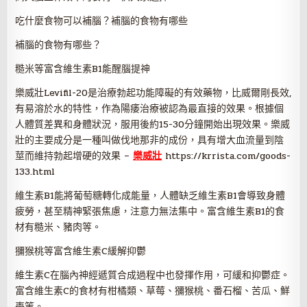
吃什麼食物可以補腦？補腦的食物有哪些
補腦的食物有哪些？
糙米等富含維生素B1能醒腦提神
樂威壯Levifil-20是治療勃起功能障礙的有效藥物，比威爾剛長效,
有易溶於水的特性，作為陽痿治療被認為最直接的效果。根據個
人體質差異和身體狀況，服用後約15-30分鐘開始出現效果。樂威
壯的主要成分是一種叫做伐地那非的成份，具有增大血流量到陰
莖而維持勃起增硬的效果 –
樂威壯
https://krrista.com/goods-
133.html
維生素B1能將葡萄糖轉化成能量，人體缺乏維生素B1會導致身體
疲勞，甚至精神緊張焦慮，注意力無法集中。富含維生素B1的食
材有糙米、豬肉等。
獼猴桃等富含維生素C緩解抑鬱
維生素C在腦內神經遞質合成過程中也發揮作用，可緩和抑鬱症。
富含維生素C的食材有柑橘類、草莓、獼猴桃、番石榴、苦瓜、鮮
棗等。