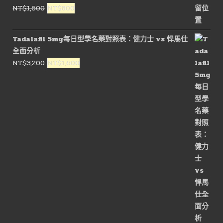
格：
格：
原
目
NT$
1,600
NT$
800
NT$1,600。
NT$800。
始
前
價
價
Tadalafil 5mg每日型學名藥對照表：健力士 vs 悍馬仕
格：
格：
全面分析
NT$1,600。
NT$800。
原
目
NT$
3,200
NT$
1,600
始
前
價
價
格：
格：
NT$3,200。
NT$1,600。