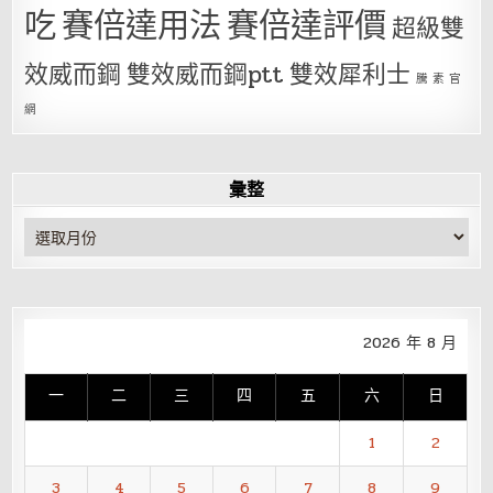
吃
賽倍達用法
賽倍達評價
超級雙
效威而鋼
雙效威而鋼ptt
雙效犀利士
騰 素 官
網
彙整
彙
整
2026 年 8 月
一
二
三
四
五
六
日
1
2
3
4
5
6
7
8
9