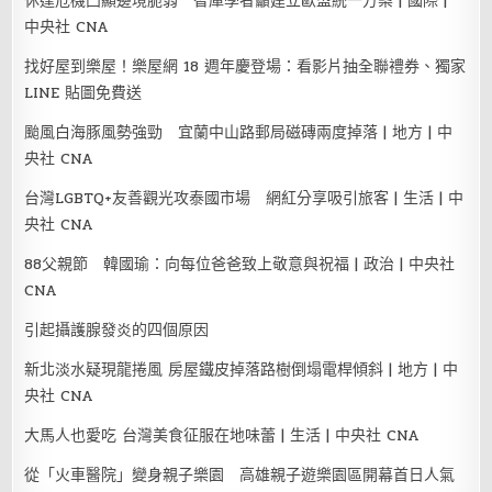
休達危機凸顯邊境脆弱 智庫學者籲建立歐盟統一方案 | 國際 |
中央社 CNA
找好屋到樂屋！樂屋網 18 週年慶登場：看影片抽全聯禮券、獨家
LINE 貼圖免費送
颱風白海豚風勢強勁 宜蘭中山路郵局磁磚兩度掉落 | 地方 | 中
央社 CNA
台灣LGBTQ+友善觀光攻泰國市場 網紅分享吸引旅客 | 生活 | 中
央社 CNA
88父親節 韓國瑜：向每位爸爸致上敬意與祝福 | 政治 | 中央社
CNA
引起攝護腺發炎的四個原因
新北淡水疑現龍捲風 房屋鐵皮掉落路樹倒塌電桿傾斜 | 地方 | 中
央社 CNA
大馬人也愛吃 台灣美食征服在地味蕾 | 生活 | 中央社 CNA
從「火車醫院」變身親子樂園 高雄親子遊樂園區開幕首日人氣