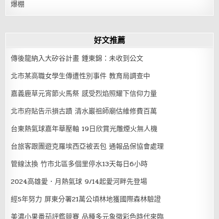
爆棚
好文推薦
傳後龍納入大矽谷計畫 鍾東錦：未收到公文
北市某高職女學生傳遭性別事件 教育局調查中
嘉義鹿草元宵節火馬祭 感受烈焰照耀下信仰力量
北市府貼告示損古蹟 清水巖祖師廟估維修費百萬
台東熱氣球嘉年華壓軸 19日欣賞光雕煙火無人機
台旅客跟團遊克羅埃西亞被丟包 通報品保協會處理
管線汰換 竹市北區多個里停水13天每日6小時
2024高雄愛．月熱氣球 9/14起愛河畔先登場
經5年努力 屏東分署21萬公頃林地獲國際森林驗證
美濃小果番茄評鑑競賽 品種多元象徵彩色時代來臨