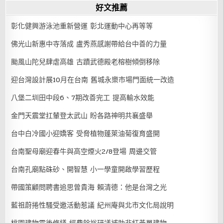
好文推薦
彰化健興游泳池重新營運 彰北運動中心再等等
佛光山新惠中寺落成 盧秀燕感謝帶給台中善的力量
颱風山陀兒肆虐高雄 古蹟武德殿老榕樹傾倒移除
迎台灣設計展10月在台南 舊城永樂市場門面統一改造
八堡二圳田中段6、7期改善完工 提高輸水效能
金門天震堂扛輦登太武山 盼各路神明共襄盛舉
台中白冷國小迎嬌客 受脅植物蓬萊油菊復育盛開
台南聖母廟迎春牛與高空煙火2/8登場 周邊交管
台南孔廟點硃砂、開智慧 小一學童開啟學習歷程
帶國策顧問聘書追思曾貴海 賴清德：他是台灣之光
藍祖蔚捲性騷受邀活動惹議 紀州庵與北市文化局說明