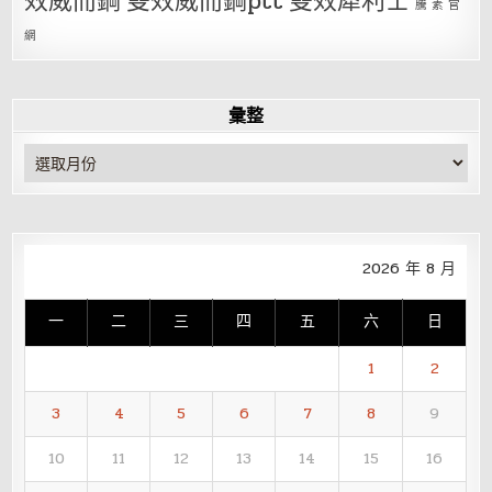
效威而鋼
雙效威而鋼ptt
雙效犀利士
騰 素 官
網
彙整
彙
整
2026 年 8 月
一
二
三
四
五
六
日
1
2
3
4
5
6
7
8
9
10
11
12
13
14
15
16