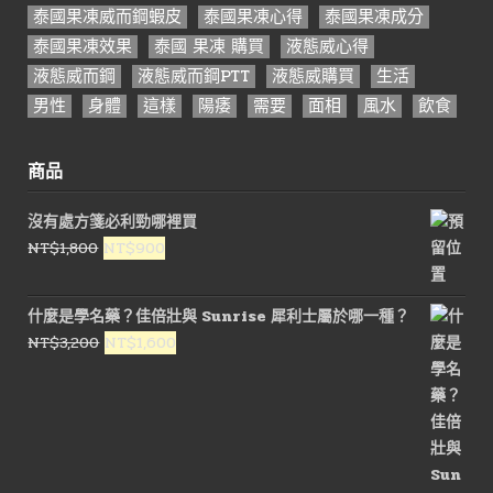
泰國果凍威而鋼蝦皮
泰國果凍心得
泰國果凍成分
泰國果凍效果
泰國 果凍 購買
液態威心得
液態威而鋼
液態威而鋼PTT
液態威購買
生活
男性
身體
這樣
陽痿
需要
面相
風水
飲食
商品
沒有處方箋必利勁哪裡買
原
目
NT$
1,800
NT$
900
始
前
價
價
什麼是學名藥？佳倍壯與 Sunrise 犀利士屬於哪一種？
格：
格：
原
目
NT$
3,200
NT$
1,600
NT$1,800。
NT$900。
始
前
價
價
格：
格：
NT$3,200。
NT$1,600。