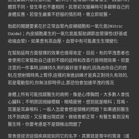
體質不同，發生率也不盡相同，民眾初次服藥時可多觀察自己的
身體反應，若發生嚴重不舒服的情形時，需立即就醫。
勃起的關鍵要素在於正常血管內皮襯細胞和一氧化氮(Nitric
Oxide)；內皮細胞產生的一氧化氮能幫助調節血管彈性(舒張或
收縮血管)，如果患有高血壓，血管中有可能產生生理變化
在幫助延時方面發揮的效果也值得肯定，目前，有的早洩患者也
會使用它來幫助自己達到不錯的延時和改善行房時間效果。但要
注意的一件事時,訓練持久用的最好是手動的,因為由你自己的控
制,在想射精時馬上暫停,這樣的漸進訓練才是真正對持久有效的,
若是電動型的,你無法即時停止,那恐怕會加速早洩的情況
身體上所有可能找錯醫生的病例，像是心悸胸悶，大多數人會找
心臟科；不明原因視線模糊、眼睛疲勞，想到就是眼科；耳鳴、
耳塞是耳鼻喉科；一般人怎麼會想是頸椎的問題？如果遇到醫生
找不到病因，又反覆出現症狀，做檢查都正常，有醫生看到沒有
醫生時，你要考慮是不是頸椎出問題了
胃食道逆流這個疾病就如同它的名字，其實就是胃中的胃液（或