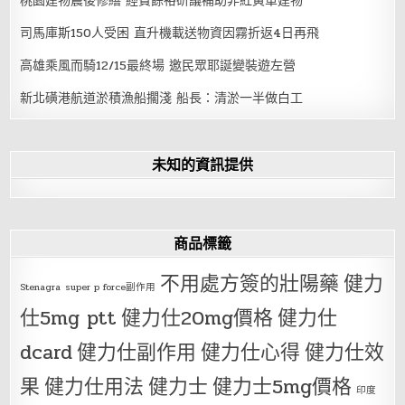
桃園建物震後修繕 經費餘裕研議補助非紅黃單建物
司馬庫斯150人受困 直升機載送物資因霧折返4日再飛
高雄乘風而騎12/15最終場 邀民眾耶誕變裝遊左營
新北磺港航道淤積漁船擱淺 船長：清淤一半做白工
未知的資訊提供
商品標籤
不用處方簽的壯陽藥
健力
Stenagra
super p force副作用
仕5mg ptt
健力仕20mg價格
健力仕
dcard
健力仕副作用
健力仕心得
健力仕效
果
健力仕用法
健力士
健力士5mg價格
印度