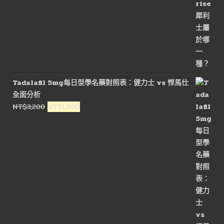
Tadalafil 5mg每日型學名藥對照表：健力士 vs 悍馬仕
全面分析
原
目
NT$
3,200
NT$
1,600
始
前
價
價
格：
格：
NT$3,200。
NT$1,600。