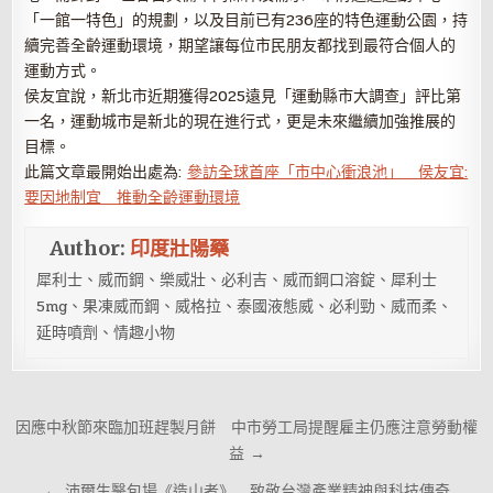
「一館一特色」的規劃，以及目前已有236座的特色運動公園，持
續完善全齡運動環境，期望讓每位市民朋友都找到最符合個人的
運動方式。
侯友宜說，新北市近期獲得2025遠見「運動縣市大調查」評比第
一名，運動城市是新北的現在進行式，更是未來繼續加強推展的
目標。
此篇文章最開始出處為:
參訪全球首座「市中心衝浪池」 侯友宜:
要因地制宜 推動全齡運動環境
Author:
印度壯陽藥
犀利士、威而鋼、樂威壯、必利吉、威而鋼口溶錠、犀利士
5mg、果凍威而鋼、威格拉、泰國液態威、必利勁、威而柔、
延時噴劑、情趣小物
文
因應中秋節來臨加班趕製月餅 中市勞工局提醒雇主仍應注意勞動權
章
益 →
導
← 沛爾生醫包場《造山者》 致敬台灣產業精神與科技傳奇