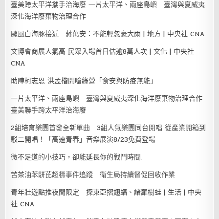
臺美跨太平洋攜手治海廢 一片太平洋、兩座島嶼 臺灣與夏威夷
深化海洋廢棄物治理合作
颱風白海豚接近 蔣萬安：不能輕忽豪大雨 | 地方 | 中央社 CNA
文博會商展人氣高 民眾入場首日估逾8萬人次 | 文化 | 中央社
CNA
助陣柯志恩 洪孟楷開嗆綠營「食安與防疫無能」
一片太平洋、兩座島嶼 臺灣與夏威夷深化海洋廢棄物治理合作
臺美聯手跨太平洋治海廢
2組培育樂團首發全新單曲 3組人氣樂團同台開唱 從產業開箱到
駁二開唱！「高速青春」音樂展演8/23免費登場
微不足道的小技巧，卻能延長你的戰鬥時間.
苦茶油苯駢芘超標事件追蹤 衛生局持續督促回收作業
青年壯遊點推夜間限定 探東亞摺翅蝠、諸羅樹蛙 | 生活 | 中央
社 CNA