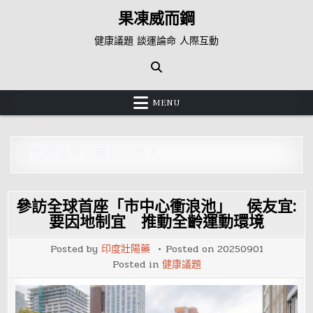
Skip
果凍威而鋼
to
content
健康議題 談運論命 人際互動
MENU
男性陽痿早洩藥:按此進入
參訪全球首座「市中心衝浪池」 侯友宜:
要因地制宜 推動全齡運動環境
Posted by
印度壯陽藥
Posted on
20250901
Posted in
健康議題