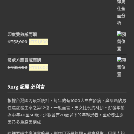
印度雙效威而鋼
原
目
NT$
3,000
NT$
1,800
始
前
價
價
沒處方籤買威而鋼
格：
格：
原
目
NT$
3,000
NT$
1,600
NT$3,000。
NT$1,800。
始
前
價
價
5mg 超犀 必利吉
格：
格：
NT$3,000。
NT$1,600。
根據台灣國內最新統計，每年約有1600人左右發病，鼻咽癌佔男
性癌症發生率之第12位，一般而言，男女比例約3比1。好發年齡
為中年40至50歲，少數會有20歲以下的年輕患者，至於發生原
因乃多重原因構成
這裡要請大家注意的是，副作用不是每個人都會發生，因個人的