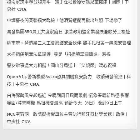
越南家扶串聯台越青年 攜手在地醫療守護兒童健康 | 國際 | 中
央社 CNA
中壢警夜間突襲擴大臨檢！他酒駕遭攔再揪出無照 下場慘了
易發集團850員工共度家庭日 張善政期勉企業發展兼顧勞工福祉
桃市府、營造業三大工會締結安全伙伴 攜手扎根第一線職安管理
大拇指痛到無法拿鍋鏟 竟是「拇指腕掌關節炎」惹禍
警友辦事處大力相挺！岡山分局送上「父親節」暖心祝福
OpenAI示警新模型Astra恐具關鍵資安能力 收緊研發管控 | 科
技 | 中央社 CNA
白海豚颱風今起逼近 今晚到周日風雨最劇 氣象署最新路徑.影響
範圍/陸警時機 馬祖機會最高 預計今天（8日）晚到9日上午
NCC空窗期 政院擬授權單位主管決行藍牙器材等業務 | 政治 |
中央社 CNA