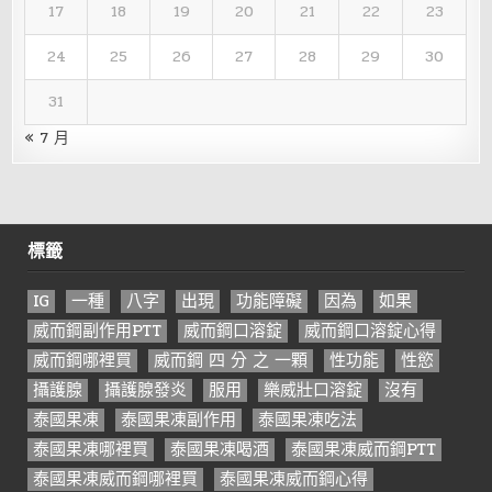
17
18
19
20
21
22
23
24
25
26
27
28
29
30
31
« 7 月
標籤
IG
一種
八字
出現
功能障礙
因為
如果
威而鋼副作用PTT
威而鋼口溶錠
威而鋼口溶錠心得
威而鋼哪裡買
威而鋼 四 分 之 一顆
性功能
性慾
攝護腺
攝護腺發炎
服用
樂威壯口溶錠
沒有
泰國果凍
泰國果凍副作用
泰國果凍吃法
泰國果凍哪裡買
泰國果凍喝酒
泰國果凍威而鋼PTT
泰國果凍威而鋼哪裡買
泰國果凍威而鋼心得