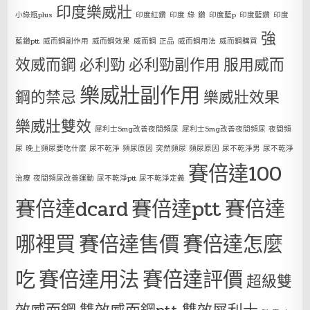
印度樂威壯
小綠瓶plus
印度紅鑽
印度 綠 鑽
印度藍p
印度藍鑽
印度
強
藍鑽ptt
威而鋼副作用
威而鋼效果
威而鋼 正品
威而鋼用法
威而鋼購買
效威而鋼
必利勁
必利勁副作用
服用威而
樂威壯副作用
鋼的禁忌
樂威壯效果
樂威壯雙效
犀利士5mg改善夜間頻尿
犀利士5mg改善夜間頻尿 夜間頻
尿 晚上頻尿要吃什麼 尿不乾淨 頻尿原因 突然頻尿 頻尿原因 尿不乾淨男 尿不乾淨
賽倍達100
治療 夜間頻尿改善運動 尿不乾淨ptt 尿不乾淨定義
賽倍達dcard
賽倍達ptt
賽倍達
哪裡買
賽倍達售價
賽倍達怎麼
吃
賽倍達用法
賽倍達評價
超級雙