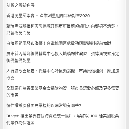
剖析之最新進展
香港測量師學會 – 產業測量組周年研討會2026
賴瑞隆競辦批柯志恩連陳其邁市府目前的施政方向都搞不清楚，
只會為反而反
白海豚颱風發布海警！台電桃園區處啟動應變機制提前備戰
屏東縣內埔鄉後備輔導中心投入城鎮韌性演習 張惇涵視察肯定
後備整備能量
人行道改善延宕、托嬰中心冷氣頻跳機 市議員張桂綿：應加速
改善
全聯慶祥慈善事業基金會捐贈物資 張市長讓愛心觸及更多需要
的市民
慢性攝護腺發炎需掌握的疾病常識有哪些?
Bitget 推出業界首個跨資產統一帳戶，容許以 100 種美國股票
代幣作為保證金