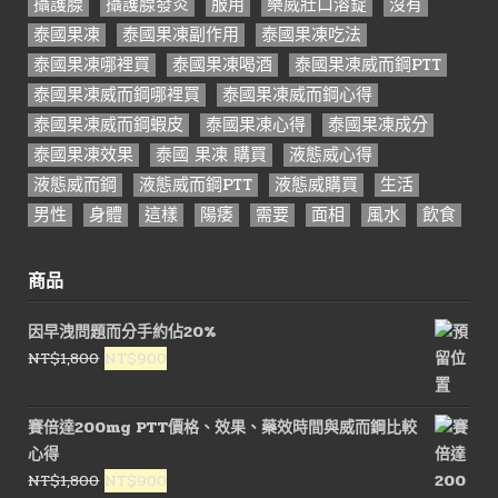
攝護腺
攝護腺發炎
服用
樂威壯口溶錠
沒有
泰國果凍
泰國果凍副作用
泰國果凍吃法
泰國果凍哪裡買
泰國果凍喝酒
泰國果凍威而鋼PTT
泰國果凍威而鋼哪裡買
泰國果凍威而鋼心得
泰國果凍威而鋼蝦皮
泰國果凍心得
泰國果凍成分
泰國果凍效果
泰國 果凍 購買
液態威心得
液態威而鋼
液態威而鋼PTT
液態威購買
生活
男性
身體
這樣
陽痿
需要
面相
風水
飲食
商品
因早洩問題而分手約佔20%
原
目
NT$
1,800
NT$
900
始
前
價
價
賽倍達200mg PTT價格、效果、藥效時間與威而鋼比較
格：
格：
心得
NT$1,800。
NT$900。
原
目
NT$
1,800
NT$
900