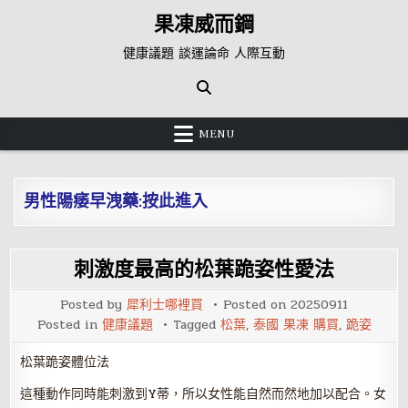
Skip
果凍威而鋼
to
content
健康議題 談運論命 人際互動
MENU
男性陽痿早洩藥:按此進入
刺激度最高的松葉跪姿性愛法
Posted by
犀利士哪裡買
Posted on
20250911
Posted in
健康議題
Tagged
松葉
,
泰國 果凍 購買
,
跪姿
松葉跪姿體位法
這種動作同時能刺激到Y蒂，所以女性能自然而然地加以配合。女