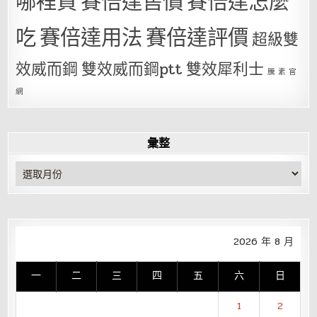
哪裡買
賽倍達售價
賽倍達怎麼
吃
賽倍達用法
賽倍達評價
超級雙
效威而鋼
雙效威而鋼ptt
雙效犀利士
騰 素 官
網
彙整
彙
整
2026 年 8 月
一
二
三
四
五
六
日
1
2