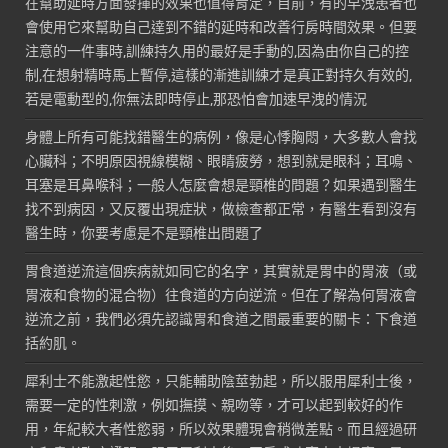
在幫助延時方面發揮的效果也值得肯定，目前，有的早洩患者也
會使用它來幫助自己達到不錯的延時和改善行房時間效果。但要
注意的一件事時,訓練持久用的最好是手動的,因為由你自己的控
制,在想射精時馬上暫停,這樣的漸進訓練才是真正對持久有效的,
若是電動型的,你無法即時停止,那恐怕會加速早洩的情況
身體上所有可能找錯醫生的病例，像是心悸胸悶，大多數人會找
心臟科；不明原因視線模糊、眼睛疲勞，想到就是眼科；耳鳴、
耳塞是耳鼻喉科；一般人怎麼會想是頸椎的問題？如果遇到醫生
找不到病因，又反覆出現症狀，做檢查都正常，有醫生看到沒有
醫生時，你要考慮是不是頸椎出問題了
胃食道逆流這個疾病就如同它的名字，其實就是胃中的胃液（或
胃液和食物的混合物）往食道的方向逆流。但在了解為何胃液會
逆流之前，我們必須先認識胃和食道之間最重要的關卡：下食道
括約肌。
犀利士不能激起性慾，只能輔助陰莖勃起，所以服用犀利士後，
需要一定的性刺激，例如撫摸、親吻等，才可以起到較好的作
用，年紀較大者性慾弱，所以效果體現會稍微差點。而且經過研