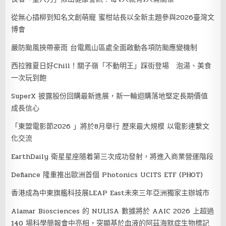
從無心插柳到知名文創萌寵 蜜柑站長以全新主題參與2026臺灣文
博會
嚴防颱風挾帶豪雨 台電鳳山區處全面啟動各項防颱應變機制
西拉雅夏日好Chill！關子嶺「不動明王」踩街登場 泡湯、美食
一次玩到飽
SuperX 披露股份回購最新進展，新一輪迴購落地堅定長期價值
成長信心
「東盟電影節2026 」將於8月舉行 歷來最大規模 以電影連繫文
化交流
EarthDaily 衛星星座隨着第三次成功發射，將進入商業營運階段
Defiance 隆重推出歐洲首個 Photonics UCITS ETF (PHOT)
香港成為中東旗艦科技展LEAP East未來三年亞洲獨家主辦城市
Alamar Biosciences 的 NULISA 數據將於 AAIC 2026 上超過
140 場科學簡報會中亮相，突顯基於血液的阿茲海默症生物標記