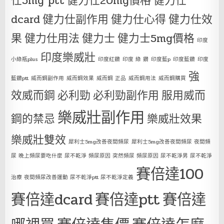
仕5mg ptt
健力仕20mg價格
健力仕
dcard
健力仕副作用
健力仕心得
健力仕效
果
健力仕用法
健力士
健力士5mg價格
印度
印度樂威壯
小綠瓶plus
印度紅鑽
印度 綠 鑽
印度藍p
印度藍鑽
印度
強
藍鑽ptt
威而鋼副作用
威而鋼效果
威而鋼 正品
威而鋼用法
威而鋼購買
效威而鋼
必利勁
必利勁副作用
服用威而
樂威壯副作用
鋼的禁忌
樂威壯效果
樂威壯雙效
犀利士5mg改善夜間頻尿
犀利士5mg改善夜間頻尿 夜間頻
尿 晚上頻尿要吃什麼 尿不乾淨 頻尿原因 突然頻尿 頻尿原因 尿不乾淨男 尿不乾淨
賽倍達100
治療 夜間頻尿改善運動 尿不乾淨ptt 尿不乾淨定義
賽倍達dcard
賽倍達ptt
賽倍達