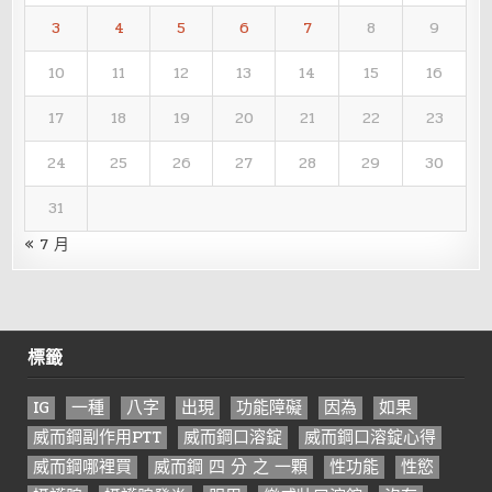
3
4
5
6
7
8
9
10
11
12
13
14
15
16
17
18
19
20
21
22
23
24
25
26
27
28
29
30
31
« 7 月
標籤
IG
一種
八字
出現
功能障礙
因為
如果
威而鋼副作用PTT
威而鋼口溶錠
威而鋼口溶錠心得
威而鋼哪裡買
威而鋼 四 分 之 一顆
性功能
性慾