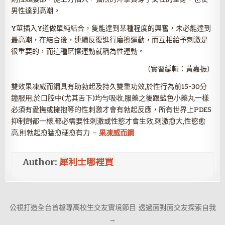
男性達到高潮。
Y莖插入Y道做單純結合，隻能達到某種程度的興奮，未必能達到
最高潮，在結合後，連續反復進行磨擦運動，而互相給予刺激是
很重要的，而這種磨擦運動就稱為性運動。
（實習編輯：黃嘉振）
雙效果凍威而鋼具有助勃起及持久雙重功效,於性行為前15-30分
鐘服用,於口腔中(尤其舌下)均勻吸收,服藥之後跟藍色小藥丸一樣
必須有愛撫或擁抱等的性刺激才會有勃起反應，所有世界上PDE5
抑制劑都一樣,都必需要性刺激或性慾才會生效,刺激愈大,性慾愈
高,則勃起愈猛愈硬愈有力 –
果凍威而鋼
Author:
犀利士哪裡買
文
公視打造全台首檔專高校生交友實境節目 透過面對面交友探索自我
章
→