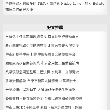
全球追蹤人數最多的 TikTok 創作者 Khaby Lame，加入 Holafly
擔任全球品牌大使
好文推薦
王智弘上任北市聯醫總院長 首重長照與婦幼專責
紐西蘭羅托路亞市邀約屏東 湖畔音樂會表演交流
中市府攜手中央 打造中彰投聯合交通協控平台
颱風康芮損台南養蚵業 市府動用第二預備金補助
八掌溪緊急河道整理工程決標 水利署：立即清淤
多年淤積解決 台東市新園大排清出1.5萬噸淤土
奇萊稜線山屋將動工 太管處施作降低生態衝擊
憂影響村里長春節慰勞金 台東民進黨盼通過總預算
中市已設1113座候車亭 彩虹、積木外型成打卡熱點