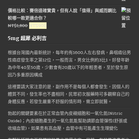
價
價
價格比較：賽倍達確實貴，但有人說「值得」與威而鋼比
格：
格：
較哪一款更適合你？
NT$1,500。
NT$800。
原
目
NT$
1,800
NT$
900
始
前
5mg 超犀 必利吉
價
價
格：
格：
根據台灣國內最新統計，每年約有1600人左右發病，鼻咽癌佔男
NT$1,800。
NT$900。
性癌症發生率之第12位，一般而言，男女比例約3比1。好發年齡
為中年40至50歲，少數會有20歲以下的年輕患者，至於發生原
因乃多重原因構成
這裡要請大家注意的是，副作用不是每個人都會發生，因個人的
體質不同，發生率也不盡相同，民眾初次服藥時可多觀察自己的
身體反應，若發生嚴重不舒服的情形時，需立即就醫。
勃起的關鍵要素在於正常血管內皮襯細胞和一氧化氮(Nitric
Oxide)；內皮細胞產生的一氧化氮能幫助調節血管彈性(舒張或
收縮血管)，如果患有高血壓，血管中有可能產生生理變化