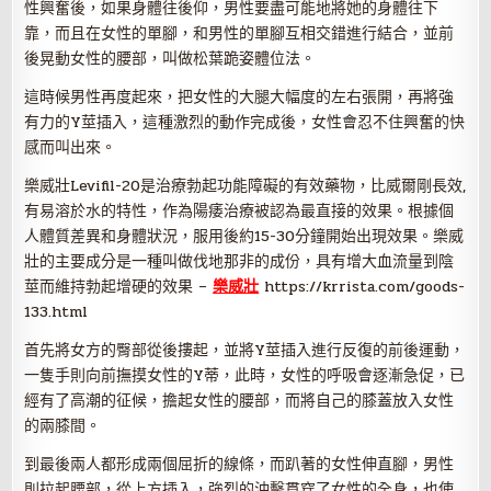
性興奮後，如果身體往後仰，男性要盡可能地將她的身體往下
靠，而且在女性的單腳，和男性的單腳互相交錯進行結合，並前
後晃動女性的腰部，叫做松葉跪姿體位法。
這時候男性再度起來，把女性的大腿大幅度的左右張開，再將強
有力的Y莖插入，這種激烈的動作完成後，女性會忍不住興奮的快
感而叫出來。
樂威壯Levifil-20是治療勃起功能障礙的有效藥物，比威爾剛長效,
有易溶於水的特性，作為陽痿治療被認為最直接的效果。根據個
人體質差異和身體狀況，服用後約15-30分鐘開始出現效果。樂威
壯的主要成分是一種叫做伐地那非的成份，具有增大血流量到陰
莖而維持勃起增硬的效果 –
樂威壯
https://krrista.com/goods-
133.html
首先將女方的臀部從後摟起，並將Y莖插入進行反復的前後運動，
一隻手則向前撫摸女性的Y蒂，此時，女性的呼吸會逐漸急促，已
經有了高潮的征候，擔起女性的腰部，而將自己的膝蓋放入女性
的兩膝間。
到最後兩人都形成兩個屈折的線條，而趴著的女性伸直腳，男性
則拉起腰部，從上方插入，強烈的沖擊貫穿了女性的全身，也使