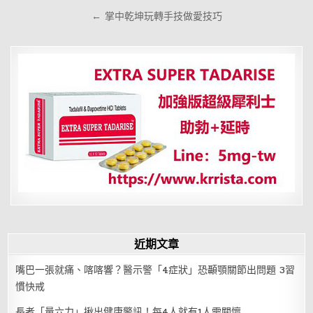
導
← 掌中乾坤玩轉手技做愛技巧
覽
近期文章
嘴巴一張就痛、喀喀響？醫示警「4症狀」恐顳顎關節出問題 3習
慣快戒
長者「量六力」揪出健康警訊！每4人就有1人需關懷