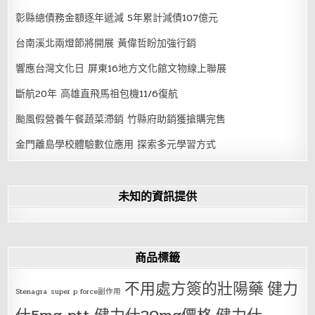
彰縣總債務金額逐年遞減 5年累計減債107億元
台南溪北兩燈節將開展 黃偉哲盼加強行銷
響應台灣文化日 屏東16地方文化館文物線上聯展
斷航20年 高雄直飛馬祖包機11/6復航
颱風假營養午餐蔬菜滯銷 竹縣府助銷獲搶購完售
金門離島學校體驗數位應用 探索多元學習方式
未知的資訊提供
商品標籤
不用處方簽的壯陽藥
健力
Stenagra
super p force副作用