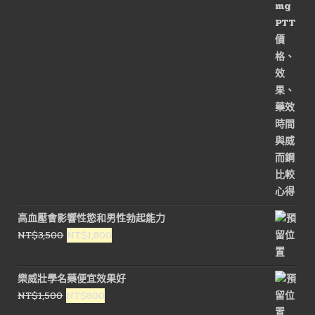
始
前
價
價
格：
格：
NT$1,800。
NT$900。
高血壓會影響性慾和男性勃起能力
原
目
NT$
3,500
NT$
1,800
始
前
價
價
樂威壯學名藥便宜效果好
格：
格：
原
目
NT$
1,500
NT$
800
NT$3,500。
NT$1,800。
始
前