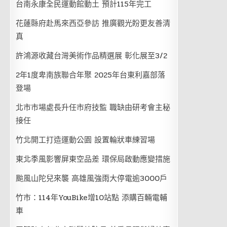
台南永康全民運動館動土 預計115年完工
花蓮縣府赴馬來西亞參訪 推廣觀光盼更友善清
真
許鴻源收藏台灣美術作品精選展 彰化展至3/2
2年1度卑南族聯合年聚 2025年台東利嘉部落
登場
北市市場處長升任市府技監 職缺由研考會主秘
接任
竹北開工打造運動公園 設置輪狀車練習場
東北季風影響屏東空品差 環保局啟動應變措施
颱風山陀兒來襲 高雄風強雨大停電逾3000戶
竹市：114年YouBike增10站點 添購百輛電輔
車