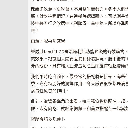
都說冬吃蘿卜夏吃薑，不用醫生開藥方。冬季人們
顯。針對這種情況，在進餐時選擇蘿卜，可以消谷
按中醫五行之說居中，利脾胃，益中氣。所以冬季
吧！
白蘿卜配菜防感冒
樂威壯Levifil-20是治療勃起功能障礙的有效
的效果。根據個人體質差異和身體狀況，服用後約1
非的成份，具有增大血流量到陰莖而維持勃起增硬的
我們平時吃白蘿卜，最經常的搭配就是排骨、海帶
季，它有特別好的潤燥作用。冬天感冒很多都是病
病毒性感冒的作用。
此外，從營養學角度來看，這三種食物搭配在一起
候，沒有肉吃，就經常把蘿卜和黃豆搭配在一起當
降壓降脂多吃蘿卜