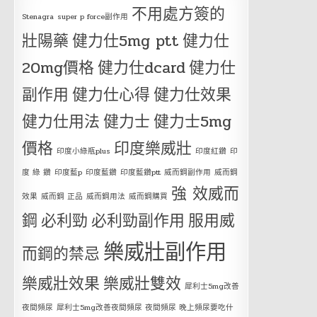
不用處方簽的
Stenagra
super p force副作用
壯陽藥
健力仕5mg ptt
健力仕
20mg價格
健力仕dcard
健力仕
副作用
健力仕心得
健力仕效果
健力仕用法
健力士
健力士5mg
價格
印度樂威壯
印度小綠瓶plus
印度紅鑽
印
度 綠 鑽
印度藍p
印度藍鑽
印度藍鑽ptt
威而鋼副作用
威而鋼
強 效威而
效果
威而鋼 正品
威而鋼用法
威而鋼購買
鋼
必利勁
必利勁副作用
服用威
樂威壯副作用
而鋼的禁忌
樂威壯效果
樂威壯雙效
犀利士5mg改善
夜間頻尿
犀利士5mg改善夜間頻尿 夜間頻尿 晚上頻尿要吃什