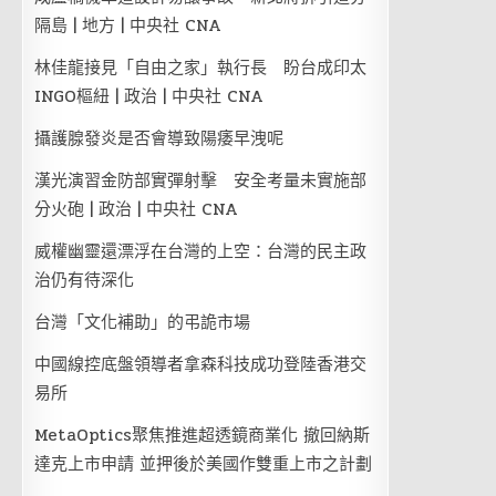
隔島 | 地方 | 中央社 CNA
林佳龍接見「自由之家」執行長 盼台成印太
INGO樞紐 | 政治 | 中央社 CNA
攝護腺發炎是否會導致陽痿早洩呢
漢光演習金防部實彈射擊 安全考量未實施部
分火砲 | 政治 | 中央社 CNA
威權幽靈還漂浮在台灣的上空：台灣的民主政
治仍有待深化
台灣「文化補助」的弔詭市場
中國線控底盤領導者拿森科技成功登陸香港交
易所
MetaOptics聚焦推進超透鏡商業化 撤回納斯
達克上市申請 並押後於美國作雙重上市之計劃