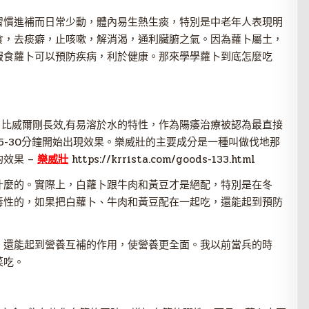
習慣進補而日常少動，體內易生熱生痰，特別是中老年人表現明
食，去痰癖，止咳嗽，解消渴，通利臟腑之氣。因為蘿卜屬土，
服食蘿卜可以預防疾病，利於健康。那來學學蘿卜到底怎麼吃
藥物，比威爾剛長效,有易溶於水的特性，作為陽痿治療被認為最直接
5-30分鐘開始出現效果。樂威壯的主要成分是一種叫做伐地那
效果 –
樂威壯
https://krrista.com/goods-133.html
什麼的。實際上，白蘿卜跟牛肉和黃豆才是絕配，特別是在冬
毒性的，如果把白蘿卜、牛肉和黃豆配在一起吃，還能起到預防
，還能起到營養互補的作用，使營養更全面。我以前當兵的時
菜吃。