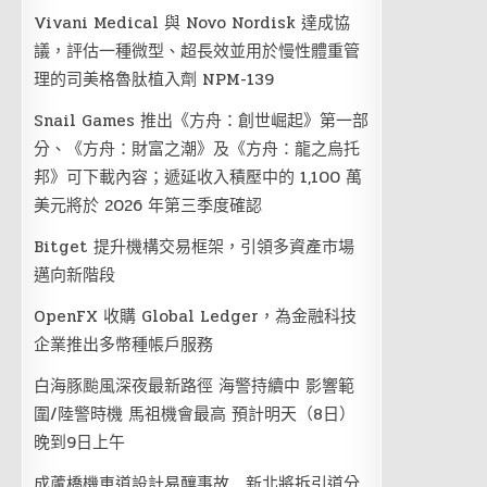
Vivani Medical 與 Novo Nordisk 達成協
議，評估一種微型、超長效並用於慢性體重管
理的司美格魯肽植入劑 NPM-139
Snail Games 推出《方舟：創世崛起》第一部
分、《方舟：財富之潮》及《方舟：龍之烏托
邦》可下載內容；遞延收入積壓中的 1,100 萬
美元將於 2026 年第三季度確認
Bitget 提升機構交易框架，引領多資產市場
邁向新階段
OpenFX 收購 Global Ledger，為金融科技
企業推出多幣種帳戶服務
白海豚颱風深夜最新路徑 海警持續中 影響範
圍/陸警時機 馬祖機會最高 預計明天（8日）
晚到9日上午
成蘆橋機車道設計易釀事故 新北將拆引道分