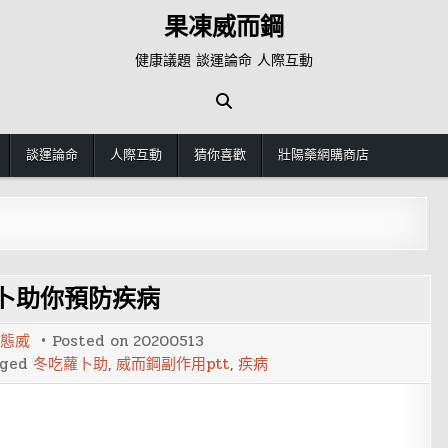
果凍威而鋼
健康議題 談運論命 人際互動
談運論命
人際互動
猜你喜歡
壯陽藥網購商店
卜助你預防疾病
態威
Posted on
20200513
gged
冬吃蘿卜助
,
威而鋼副作用ptt
,
疾病