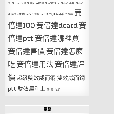
麼 尿不乾淨 頻尿原因 突然頻尿 頻尿原因 尿不乾淨男 尿不乾
賽
淨治療 夜間頻尿改善運動 尿不乾淨ptt 尿不乾淨定義
倍達100
賽倍達dcard
賽
倍達ptt
賽倍達哪裡買
賽倍達售價
賽倍達怎麼
吃
賽倍達用法
賽倍達評
價
超級雙效威而鋼
雙效威而鋼
ptt
雙效犀利士
騰 素 官網
彙整