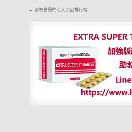
文
← 影響食慾的七大原因排行榜
章
導
覽