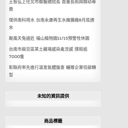
王智弘上任北市聯醫總院長 首重長照與婦幼專
責
增供南科用水 台南永康再生水廠擴廠8月底通
水
颱風天兔逼近 福山植物園11/15預警性休園
台南市麻豆區某土雞場感染禽流感 撲殺逾
7000隻
彰縣府率先進行溫室氣體盤查 輔導企業低碳轉
型
未知的資訊提供
商品標籤