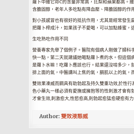
蘿卜中維它命C的含量非常高，比梨和蘋果都高。
含膽固醇，老年人多吃點有降血壓、降膽固醇的作
對小孩感冒也有很好的抵抗作用，尤其是經常發生
把蘿卜榨成汁，如果孩子不愛喝，可以加點蜂蜜，
生吃熟吃作用不同
營養專家先舉了個例子。醫院有個病人剛做了婦科
快一點，第二天就建議她喝點蘿卜煮的水。但這個
是蘿卜水嘛！吃蘿卜應該也行。結果還沒啃多少，
排上面的氣，中醫講叫上焦的氣，膈肌以上的氣，
雙效果凍威而鋼具有助勃起及持久雙重功效,於性行為前
色小藥丸一樣必須有愛撫或擁抱等的性刺激才會有勃
才會生效,刺激愈大,性慾愈高,則勃起愈猛愈硬愈有力
Author:
雙效液態威