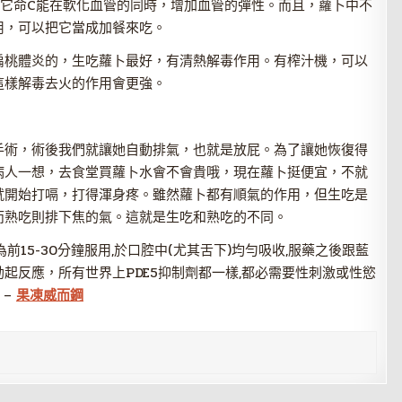
維它命C能在軟化血管的同時，增加血管的彈性。而且，蘿卜中不
用，可以把它當成加餐來吃。
扁桃體炎的，生吃蘿卜最好，有清熱解毒作用。有榨汁機，可以
這樣解毒去火的作用會更強。
手術，術後我們就讓她自動排氣，也就是放屁。為了讓她恢復得
病人一想，去食堂買蘿卜水會不會貴哦，現在蘿卜挺便宜，不就
就開始打嗝，打得渾身疼。雖然蘿卜都有順氣的作用，但生吃是
而熟吃則排下焦的氣。這就是生吃和熟吃的不同。
15-30分鐘服用,於口腔中(尤其舌下)均勻吸收,服藥之後跟藍
起反應，所有世界上PDE5抑制劑都一樣,都必需要性刺激或性慾
 –
果凍威而鋼