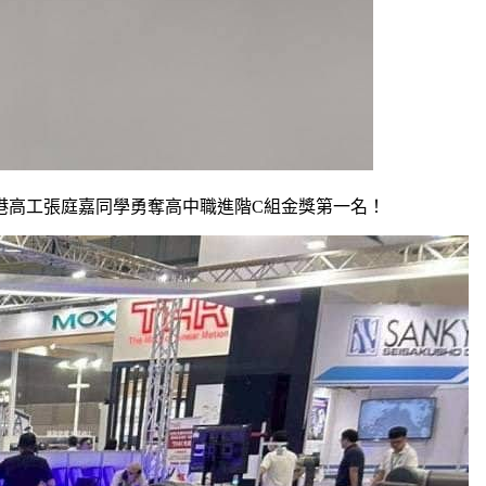
港高工張庭嘉同學勇奪高中職進階C組金獎第一名！