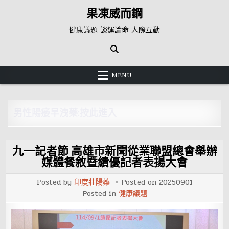
Skip
果凍威而鋼
to
content
健康議題 談運論命 人際互動
MENU
男性陽痿早洩藥:按此進入
九一記者節 高雄市新聞從業聯盟總會舉辦
媒體餐敘暨績優記者表揚大會
Posted by
印度壯陽藥
Posted on
20250901
Posted in
健康議題