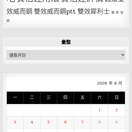
效威而鋼
雙效威而鋼ptt
雙效犀利士
騰 素 官
網
彙整
彙
整
2026 年 8 月
一
二
三
四
五
六
日
1
2
3
4
5
6
7
8
9