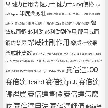
果
健力仕用法
健力士
健力士5mg價格
印度
印度樂威壯
小綠瓶plus
印度紅鑽
印度 綠 鑽
印度藍p
印度藍鑽
印度
強
藍鑽ptt
威而鋼副作用
威而鋼效果
威而鋼 正品
威而鋼用法
威而鋼購買
效威而鋼
必利勁
必利勁副作用
服用威而
樂威壯副作用
鋼的禁忌
樂威壯效果
樂威壯雙效
犀利士5mg改善夜間頻尿
犀利士5mg改善夜間頻尿 夜間頻
尿 晚上頻尿要吃什麼 尿不乾淨 頻尿原因 突然頻尿 頻尿原因 尿不乾淨男 尿不乾淨
賽倍達100
治療 夜間頻尿改善運動 尿不乾淨ptt 尿不乾淨定義
賽倍達dcard
賽倍達ptt
賽倍達
哪裡買
賽倍達售價
賽倍達怎麼
吃
賽倍達用法
賽倍達評價
超級雙