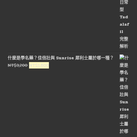
什麼是學名藥？佳倍壯與 Sunrise 犀利士屬於哪一種？
原
目
NT$
3,200
NT$
1,600
始
前
價
價
格：
格：
NT$3,200。
NT$1,600。