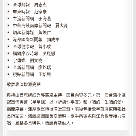
全球網報 周志杰
屏東時報 范家豪
主流新聞網 于海燕
中華海峽兩岸新聞報 夏太育
崛起新傳媒 黃煥仁
港都國際新聞報 顏成業
全球健康報 曾小紋
福爾摩沙時報 吳鳯戀
宇傳媒 劉文樹
全新新聞網 廖銘瑞
視點新聞網 王培興
歌舞表演增添亮點
典禮由首席網紅秀導羅嵐主持，節目內容多元。第一屆台灣小姐
冠軍何惠菁（星星姐）以〈祈禱你平安〉和〈咱的一生咱的愛〉
揭開序幕，渾厚歌聲博得滿堂掌聲。隨後包括歌星兼屏東時報社
長范家豪、海瘋樂團團長夏清明、歌手蔡德妮與江秀敏等接力演
唱，風格各具特色，情感真摯動人。