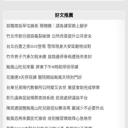
好文推薦
就職南投草屯鎮長 簡賜勝：請各課室跟上腳步
竹北市部分道路龜裂破損 公所改善提升公共安全
台北白晝之夜11/2登場 雪怪現身大安區動物派對
竹市男子汽車欠稅未繳 放路邊停車格遭拖吊查封
颱風山陀兒來襲 屏東下午6時起停班停課
花蓮連3天停班課 醫院開設颱風天特別門診
台東兄弟隔代教養阿公阿嬤又去世 展望會助完成學業
彰化議員促設殯葬查詢系統 民政處研議設平台
陳其邁提醒颱風山陀兒路徑似賽洛瑪 籲減少不必要外出
颱風恐再來農民忙搶收 收割機冒煙故障心急無奈