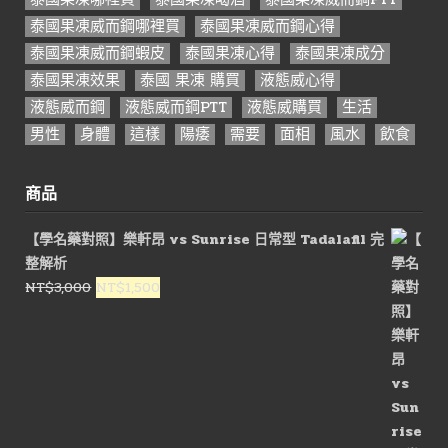
泰國果凍威而鋼哪裡買
泰國果凍威而鋼心得
泰國果凍威而鋼蝦皮
泰國果凍心得
泰國果凍成分
泰國果凍效果
泰國 果凍 購買
液態威心得
液態威而鋼
液態威而鋼PTT
液態威購買
生活
男性
身體
這樣
陽痿
需要
面相
風水
飲食
商品
【學名藥對照】樂軒昂 vs Sunrise 日常型 Tadalafil 完
整解析
原
目
NT$
3,000
NT$
1,500
始
前
價
價
格：
格：
NT$3,000。
NT$1,500。