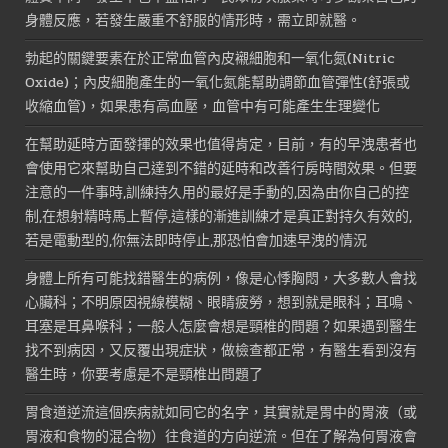
身體反應，若發生嚴重不舒服的情形時，需立即就醫。
勃起的關鍵要素在於正常血管內皮襯細胞和一氧化氮(Nitric
Oxide)；內皮細胞產生的一氧化氮能幫助調節血管彈性(舒張或
收縮血管)，如果患有高血壓，血管中有可能產生生理變化
在幫助延時方面發揮的效果也值得肯定，目前，有的早洩患者也
會使用它來幫助自己達到不錯的延時和改善行房時間效果。但要
注意的一件事時,訓練持久用的最好是手動的,因為由你自己的控
制,在想射精時馬上暫停,這樣的漸進訓練才是真正對持久有效的,
若是電動型的,你無法即時停止,那恐怕會加速早洩的情況
身體上所有可能找錯醫生的病例，像是心悸胸悶，大多數人會找
心臟科；不明原因視線模糊、眼睛疲勞，想到就是眼科；耳鳴、
耳塞是耳鼻喉科；一般人怎麼會想是頸椎的問題？如果遇到醫生
找不到病因，又反覆出現症狀，做檢查都正常，有醫生看到沒有
醫生時，你要考慮是不是頸椎出問題了
胃食道逆流這個疾病就如同它的名字，其實就是胃中的胃液（或
胃液和食物的混合物）往食道的方向逆流。但在了解為何胃液會