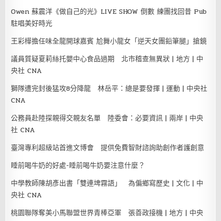
Owen 蘇震洋《做自己的光》LIVE SHOW 倒數 練團找回昔 Pub
駐唱美好時光
王彩樺擔任味全龍開球嘉賓 尬舞小龍女「逆天女團鉛筆腿」搶鏡
議員質疑夏莉絲托嬰中心食品過期 北市稽查無異狀 | 地方 | 中
央社 CNA
獅隊遭完封後猛攻8分降龍 林岳平：總是要發揮 | 運動 | 中央社
CNA
公務員赴陸探親得交親友名單 陸委會：必要資訊 | 兩岸 | 中央
社 CNA
臺灣專利超級站首進文博會 提供免費智財諮詢助創作者護創意
睡前喝牛奶的好處-睡前喝牛奶要注意什麼？
中學教師陳胡彥出書「雙連埤霧語」 為偏鄉寫歷史 | 文化 | 中
央社 CNA
桃園聯隊奪美小馬聯盟世界青棒亞軍 張善政接機 | 地方 | 中央