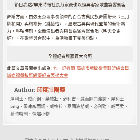
節目亮點/屏東時報社長范家豪也以經典客家歌曲宴饗賓客
舞蹈方面，由張玉杰理事長領軍的百合古典民族舞團帶來〈三月
桃花開〉與旗袍舞〈跳恰恰〉，展現古典與現代並蓄的藝術魅
力。壓軸時刻，全體演出者與與會嘉賓齊聲合唱〈明天會更
好〉，在歌聲與合影中，為活動畫下完美句點。
全體記者與嘉賓大合照
此篇文章最開始出處為:
九一記者節 高雄市新聞從業聯盟總會舉
辦媒體餐敘暨績優記者表揚大會
Author:
印度壯陽藥
犀利士、威而鋼、樂威壯、必利吉、威而鋼口溶錠、犀利士
5mg、果凍威而鋼、威格拉、泰國液態威、必利勁、威而柔、
延時噴劑、情趣小物