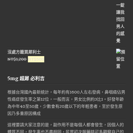
沒處方籤買犀利士
原
目
NT$
1,200
NT$
500
始
前
價
價
5mg 超犀 必利吉
格：
格：
NT$1,200。
NT$500。
根據台灣國內最新統計，每年約有1600人左右發病，鼻咽癌佔男
性癌症發生率之第12位，一般而言，男女比例約3比1。好發年齡
為中年40至50歲，少數會有20歲以下的年輕患者，至於發生原
因乃多重原因構成
這裡要請大家注意的是，副作用不是每個人都會發生，因個人的
體質不同，發生率也不盡相同，民眾初次服藥時可多觀察自己的