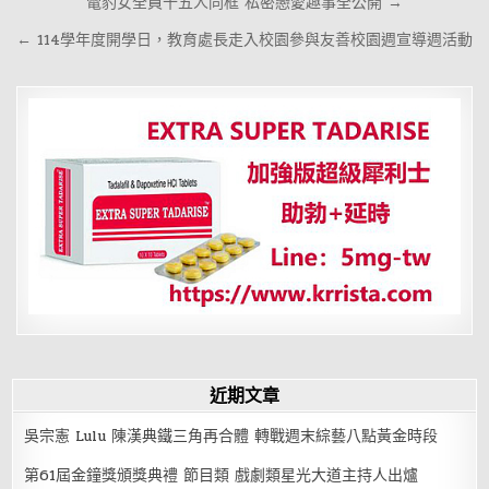
文
電豹女全員十五人同框 私密戀愛趣事全公開 →
章
← 114學年度開學日，教育處長走入校園參與友善校園週宣導週活動
導
覽
近期文章
吳宗憲 Lulu 陳漢典鐵三角再合體 轉戰週末綜藝八點黃金時段
第61屆金鐘獎頒獎典禮 節目類 戲劇類星光大道主持人出爐