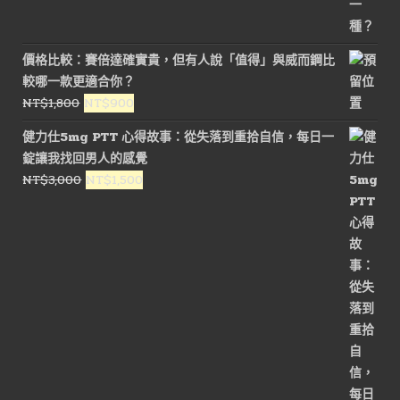
價格比較：賽倍達確實貴，但有人說「值得」與威而鋼比
較哪一款更適合你？
原
目
NT$
1,800
NT$
900
始
前
健力仕5mg PTT 心得故事：從失落到重拾自信，每日一
價
價
錠讓我找回男人的感覺
格：
格：
原
目
NT$
3,000
NT$
1,500
NT$1,800。
NT$900。
始
前
價
價
格：
格：
NT$3,000。
NT$1,500。