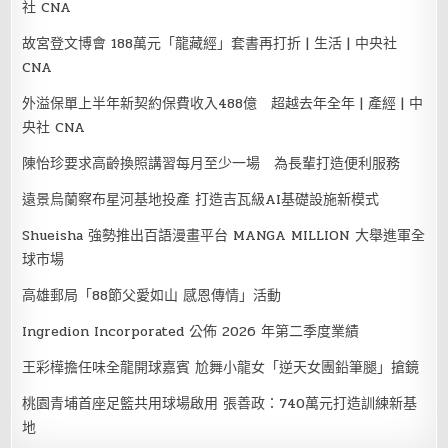
社 CNA
故宮登文博會 188萬元「龍藏經」套書再打折 | 生活 | 中央社
CNA
外溢保單上半年新契約保費收入488億 超越去年全年 | 產經 | 中
央社 CNA
陳怡珍要求高齡換照講習每月至少一場 為長輩打造便利服務
遠景烏蘭察布星河基地投產 打造吉瓦級AI基礎設施新模式
Shueisha 強勢推出百語漫畫平台 MANGA MILLION 大舉進軍全
球市場
高雄郵局「88節父愛如山 感恩傳情」活動
Ingredion Incorporated 公佈 2026 年第二季度業績
王彩樺擔任味全龍開球嘉賓 尬舞小龍女「逆天女團鉛筆腿」搶鏡
桃園青埔首座足籃共用球場啟用 張善政：740萬元打造訓練新基
地