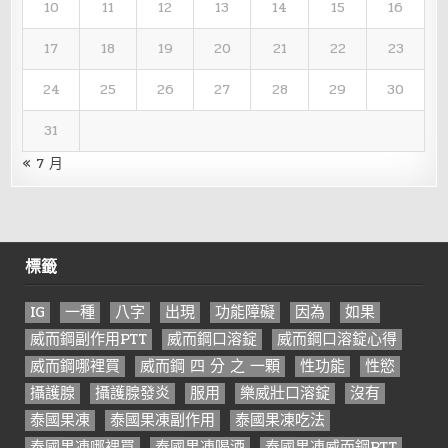
10
11
12
13
14
15
16
17
18
19
20
21
22
23
24
25
26
27
28
29
30
31
« 7 月
標籤
IG
一種
八字
出現
功能障礙
因為
如果
威而鋼副作用PTT
威而鋼口溶錠
威而鋼口溶錠心得
威而鋼哪裡買
威而鋼 四 分 之 一顆
性功能
性慾
攝護腺
攝護腺發炎
服用
樂威壯口溶錠
沒有
泰國果凍
泰國果凍副作用
泰國果凍吃法
泰國果凍哪裡買
泰國果凍喝酒
泰國果凍威而鋼PTT