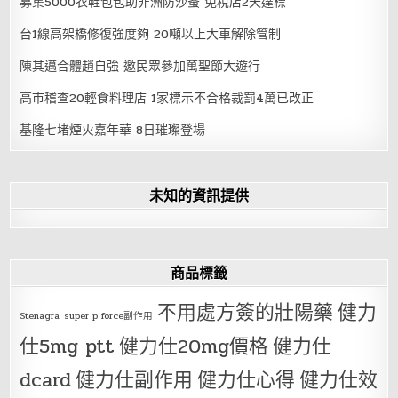
募集5000衣鞋包包助非洲防沙蚤 免稅店2天達標
台1線高架橋修復強度夠 20噸以上大車解除管制
陳其邁合體趙自強 邀民眾參加萬聖節大遊行
高市稽查20輕食料理店 1家標示不合格裁罰4萬已改正
基隆七堵煙火嘉年華 8日璀璨登場
未知的資訊提供
商品標籤
不用處方簽的壯陽藥
健力
Stenagra
super p force副作用
仕5mg ptt
健力仕20mg價格
健力仕
dcard
健力仕副作用
健力仕心得
健力仕效