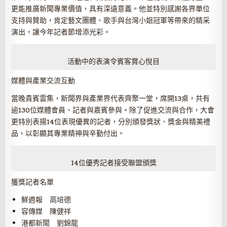
更能推廣新聞專業價值，具有深遠意義。他並特別感謝各界單位
支持與贊助，肯定藝文團體、歌手與台灣小姐冠軍等帶來的精采
演出，讓今年記者節增添光彩。
活動中的表演令賓客賞心悅目
媒體與產業交流互動
當晚貴賓雲集，新聞界與產業界代表齊聚一堂，席開13桌，共有
逾130位媒體會員、記者與嘉賓參與。除了促進交流與合作，大會
更特別表揚14位表現優異的記者，分別頒發獎狀、獎金與精美禮
品，以彰顯其專業精神與辛勤付出。
14位優秀記者接受聯盟頒獎
獲獎記者名單
鮮週報 高培德
容傳媒 陳健祥
港都新聞 劉錦龍