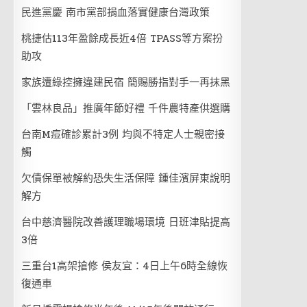
民進黨慶 南市黨部捐血落實健康台灣政策
桃捷估113年盈餘成長近4倍 TPASS等方案扮
助攻
家族遭綠控擁違建民宿 簡賜勝指對手一再抹黑
「雲林良品」推廣年節好禮 千件農特產供選購
台南M痘確診累計3例 均與不特定人士親密接
觸
欠債保單被解約恐失生活保障 鍾佳濱屏東說明
解方
台中慈濟醫院改善護理職場環境 日班津貼提高
3倍
三重台1高架搶修 侯友宜：4日上午6時全線恢
復通車