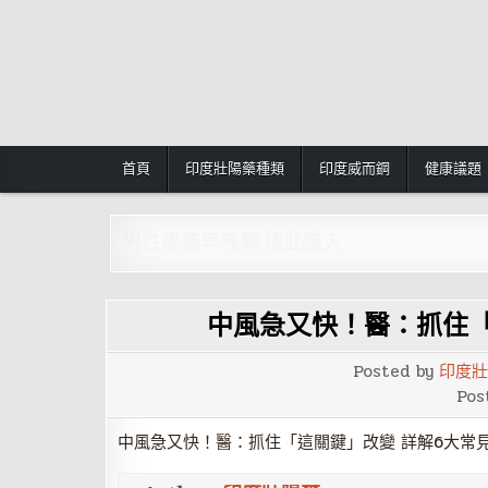
Skip
to
content
首頁
印度壯陽藥種類
印度威而鋼
健康議題
男性陽痿早洩藥:按此進入
中風急又快！醫：抓住「
Posted by
印度壯
Pos
中風急又快！醫：抓住「這關鍵」改變 詳解6大常