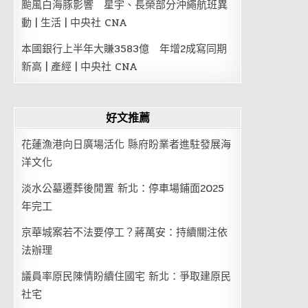
颱風白海豚影響 星宇、長榮部分沖繩航班異
動 | 生活 | 中央社 CNA
本國銀行上半年大賺3583億 年增2成寫同期
新高 | 產經 | 中央社 CNA
好文推薦
花蓮漁港向日廣場活化 縣府盼業者進駐發展海
洋文化
淡水公墓遷葬後閒置 新北：停車場鋪面2025
年完工
京華城案若不法要停工？蔣萬安：持續關注依
法辦理
議員率原民陳情盼續住國宅 新北：爭取建原民
社宅