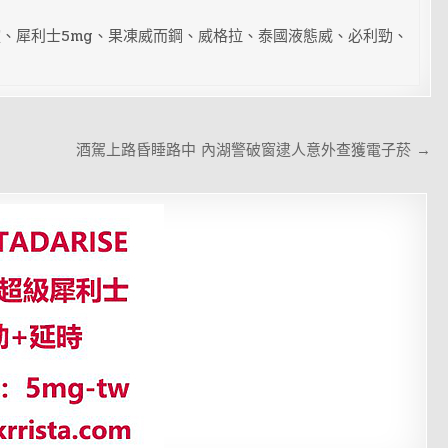
、犀利士5mg、果凍威而鋼、威格拉、泰國液態威、必利勁、
酒駕上路昏睡路中 內湖警破窗逮人意外查獲電子菸 →