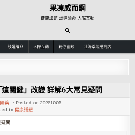
果凍威而鋼
健康議題 談運論命 人際互動
談運論命
人際互動
猜你喜歡
壯陽藥網購商店
這關鍵」改變 詳解6大常見疑問
陽藥
Posted on
20251005
ted in
健康議題
見疑問