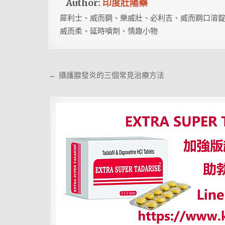
Author:
印度壯陽藥
犀利士、威而鋼、樂威壯、必利吉、威而鋼口溶錠
威而柔、延時噴劑、情趣小物
文
← 攝護腺發炎的三個常見治療方法
章
導
覽