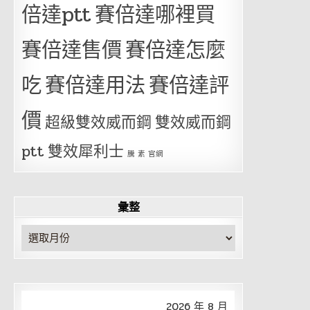
倍達ptt
賽倍達哪裡買
賽倍達售價
賽倍達怎麼
吃
賽倍達用法
賽倍達評
價
超級雙效威而鋼
雙效威而鋼
ptt
雙效犀利士
騰 素 官網
彙整
彙
整
2026 年 8 月