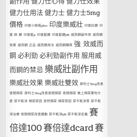
副作用
健力仕心得
健力仕效果
健力仕用法
健力士
健力士5mg
價格
印度樂威壯
印度小綠瓶plus
印度紅鑽
印
度 綠 鑽
印度藍p
印度藍鑽
印度藍鑽ptt
威而鋼副作用
威而鋼
強 效威而
效果
威而鋼 正品
威而鋼用法
威而鋼購買
鋼
必利勁
必利勁副作用
服用威
樂威壯副作用
而鋼的禁忌
樂威壯效果
樂威壯雙效
犀利士5mg改善
夜間頻尿
犀利士5mg改善夜間頻尿 夜間頻尿 晚上頻尿要吃什
麼 尿不乾淨 頻尿原因 突然頻尿 頻尿原因 尿不乾淨男 尿不乾
賽
淨治療 夜間頻尿改善運動 尿不乾淨ptt 尿不乾淨定義
倍達100
賽倍達dcard
賽