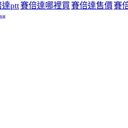
達ptt
賽倍達哪裡買
賽倍達售價
賽
 官網