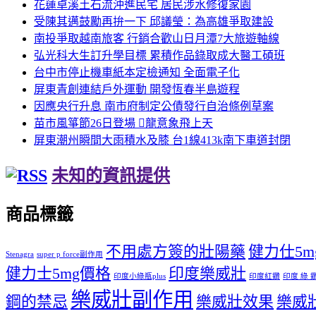
花蓮卓溪土石流沖進民宅 居民涉水修復家園
受陳其邁鼓勵再拚一下 邱議瑩：為高雄爭取建設
南投爭取越南旅客 行銷合歡山日月潭7大旅遊軸線
弘光科大生訂升學目標 累積作品錄取成大醫工碩班
台中市停止機車紙本定檢通知 全面電子化
屏東青創連結戶外運動 開發恆春半島遊程
因應央行升息 南市府制定公債發行自治條例草案
苗市風箏節26日登場 𪹚龍意象飛上天
屏東潮州瞬間大雨積水及膝 台1線413k南下車道封閉
未知的資訊提供
商品標籤
不用處方簽的壯陽藥
健力仕5mg 
Stenagra
super p force副作用
健力士5mg價格
印度樂威壯
印度小綠瓶plus
印度紅鑽
印度 綠 
樂威壯副作用
鋼的禁忌
樂威壯效果
樂威