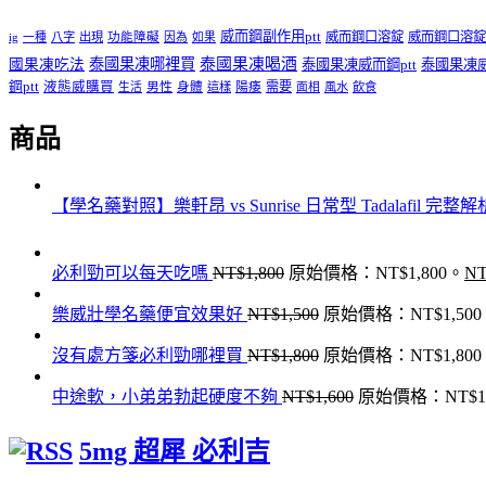
威而鋼副作用ptt
威而鋼口溶錠
威而鋼口溶錠
ig
一種
八字
出現
功能障礙
因為
如果
泰國果凍哪裡買
泰國果凍喝酒
國果凍吃法
泰國果凍威而鋼ptt
泰國果凍
鋼ptt
液態威購買
男性
陽痿
需要
生活
身體
這樣
面相
風水
飲食
商品
【學名藥對照】樂軒昂 vs Sunrise 日常型 Tadalafil 完整解
必利勁可以每天吃嗎
NT$
1,800
原始價格：NT$1,800。
NT
樂威壯學名藥便宜效果好
NT$
1,500
原始價格：NT$1,50
沒有處方箋必利勁哪裡買
NT$
1,800
原始價格：NT$1,80
中途軟，小弟弟勃起硬度不夠
NT$
1,600
原始價格：NT$1,
5mg 超犀 必利吉