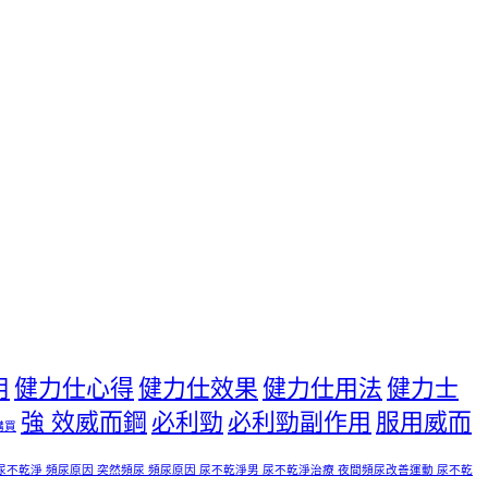
用
健力仕心得
健力仕效果
健力仕用法
健力士
強 效威而鋼
必利勁
必利勁副作用
服用威而
購買
尿不乾淨 頻尿原因 突然頻尿 頻尿原因 尿不乾淨男 尿不乾淨治療 夜間頻尿改善運動 尿不乾