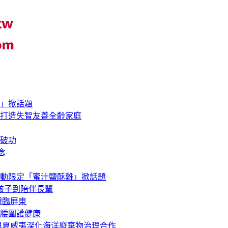
」掀話題
打造失智友善全齡家庭
破功
念
動限定「蜜汁鹽酥雞」掀話題
孩子到陪伴長輩
親臨屏東
腰圍護健康
與夏威夷深化海洋廢棄物治理合作