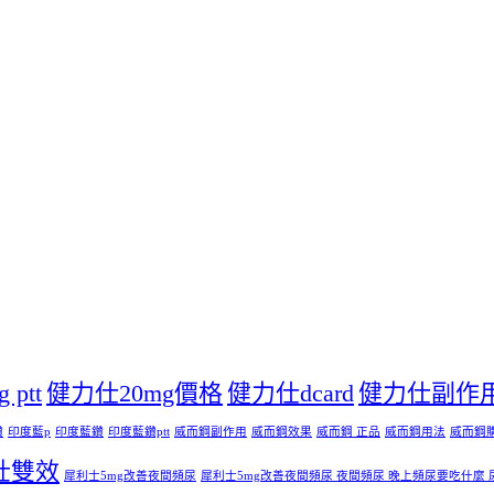
ptt
健力仕20mg價格
健力仕dcard
健力仕副作
鑽
印度藍p
印度藍鑽
印度藍鑽ptt
威而鋼副作用
威而鋼效果
威而鋼 正品
威而鋼用法
威而鋼
壯雙效
犀利士5mg改善夜間頻尿
犀利士5mg改善夜間頻尿 夜間頻尿 晚上頻尿要吃什麼 