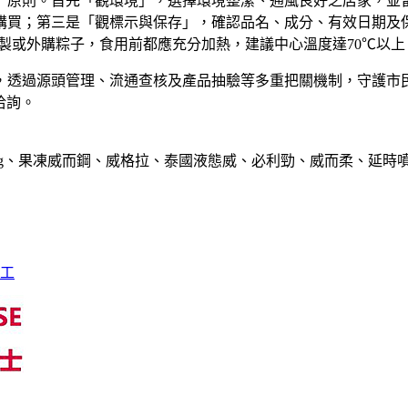
確」原則。首先「觀環境」，選擇環境整潔、通風良好之店家，並
購買；第三是「觀標示與保存」，確認品名、成分、有效日期及
自製或外購粽子，食用前都應充分加熱，建議中心溫度達70℃以
，透過源頭管理、流通查核及產品抽驗等多重把關機制，守護市
5洽詢。
g、果凍威而鋼、威格拉、泰國液態威、必利勁、威而柔、延時
完工