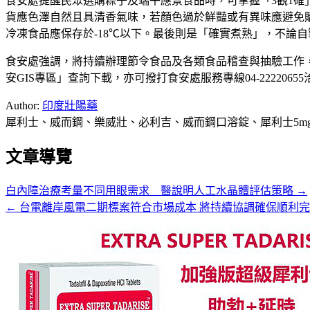
食安處提醒民眾選購粽子及端午應景食品時，可掌握「3觀1
貨應色澤自然且具清香氣味，若顏色過於鮮豔或有異味應避免
冷凍食品應保存於-18℃以下。最後則是「確實煮熟」，不論
食安處強調，將持續辦理節令食品及各類食品稽查與抽驗工作
安GIS專區」查詢下載，亦可撥打食安處服務專線04-2222065
Author:
印度壯陽藥
犀利士、威而鋼、樂威壯、必利吉、威而鋼口溶錠、犀利士5m
文章導覽
白內障治療考量不同用眼需求 醫說明人工水晶體評估策略 →
← 台電離岸風電二期標案符合市場成本 將持續協調確保順利