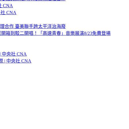
 CNA
社 CNA
理合作 臺美聯手跨太平洋治海廢
開箱到駁二開唱！「高速青春」音樂展演8/23免費登場
中央社 CNA
| 中央社 CNA