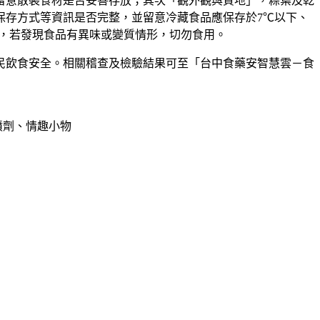
留意散裝食材是否妥善存放；其次「觀外觀與質地」，粽葉及乾
保存方式等資訊是否完整，並留意冷藏食品應保存於7℃以下、
上，若發現食品有異味或變質情形，切勿食用。
民飲食安全。相關稽查及檢驗結果可至「台中食藥安智慧雲－食
噴劑、情趣小物