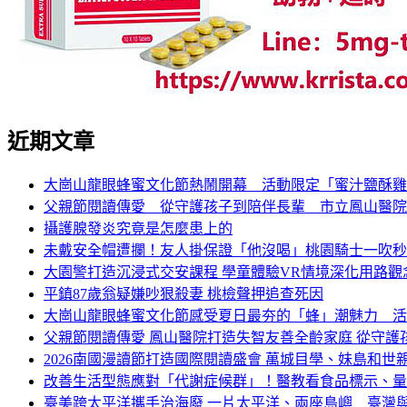
近期文章
大崗山龍眼蜂蜜文化節熱鬧開幕 活動限定「蜜汁鹽酥雞
父親節閱讀傳愛 從守護孩子到陪伴長輩 市立鳳山醫院
攝護腺發炎究竟是怎麼患上的
未戴安全帽遭攔！友人掛保證「他沒喝」桃園騎士一吹秒
大園警打造沉浸式交安課程 學童體驗VR情境深化用路觀
平鎮87歲翁疑嫌吵狠殺妻 桃檢聲押追查死因
大崗山龍眼蜂蜜文化節感受夏日最夯的「蜂」潮魅力 活
父親節閱讀傳愛 鳳山醫院打造失智友善全齡家庭 從守護
2026南國漫讀節打造國際閱讀盛會 萬城目學、妹島和世
改善生活型態應對「代謝症候群」！醫教看食品標示、量
臺美跨太平洋攜手治海廢 一片太平洋、兩座島嶼 臺灣