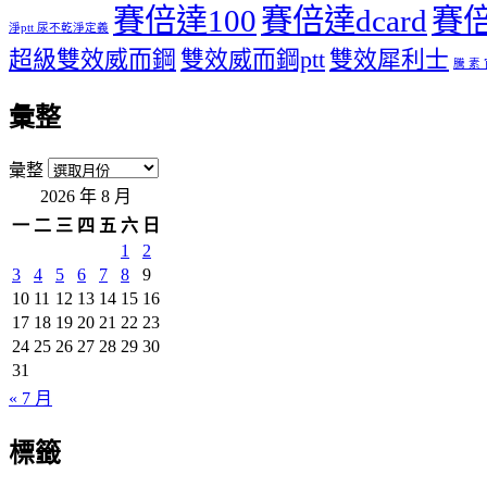
賽倍達100
賽倍達dcard
賽倍
淨ptt 尿不乾淨定義
超級雙效威而鋼
雙效威而鋼ptt
雙效犀利士
騰 素
彙整
彙整
2026 年 8 月
一
二
三
四
五
六
日
1
2
3
4
5
6
7
8
9
10
11
12
13
14
15
16
17
18
19
20
21
22
23
24
25
26
27
28
29
30
31
« 7 月
標籤