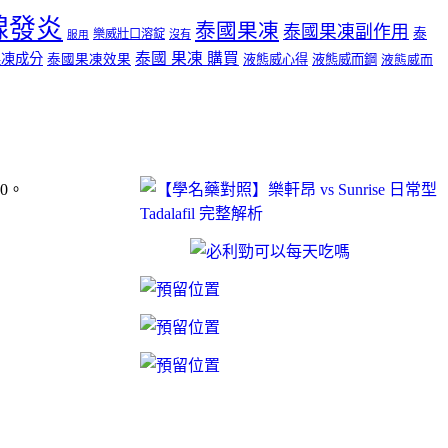
腺發炎
泰國果凍
泰國果凍副作用
泰
樂威壯口溶錠
沒有
服用
泰國 果凍 購買
果凍成分
泰國果凍效果
液態威心得
液態威而鋼
液態威而
00。