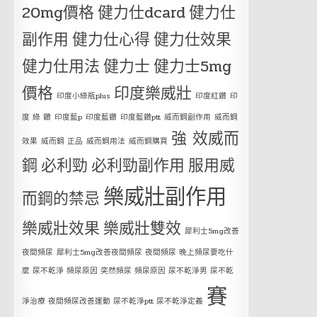
20mg價格
健力仕dcard
健力仕
副作用
健力仕心得
健力仕效果
健力仕用法
健力士
健力士5mg
價格
印度樂威壯
印度小綠瓶plus
印度紅鑽
印
度 綠 鑽
印度藍p
印度藍鑽
印度藍鑽ptt
威而鋼副作用
威而鋼
強 效威而
效果
威而鋼 正品
威而鋼用法
威而鋼購買
鋼
必利勁
必利勁副作用
服用威
樂威壯副作用
而鋼的禁忌
樂威壯效果
樂威壯雙效
犀利士5mg改善
夜間頻尿
犀利士5mg改善夜間頻尿 夜間頻尿 晚上頻尿要吃什
麼 尿不乾淨 頻尿原因 突然頻尿 頻尿原因 尿不乾淨男 尿不乾
賽
淨治療 夜間頻尿改善運動 尿不乾淨ptt 尿不乾淨定義