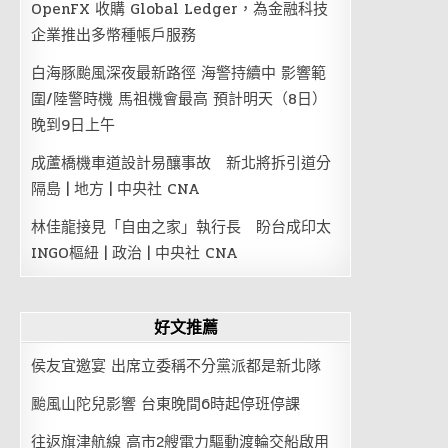
OpenFX 收購 Global Ledger，為金融科技
企業推出多幣種帳戶服務
白海豚颱風深夜最新路徑 海警持續中 影響範
圍/陸警時機 馬祖機會最高 預計明天（8日）
晚到9日上午
成蘆橋機車道設計易釀事故 新北將拆引道分
隔島 | 地方 | 中央社 CNA
林佳龍接見「自由之家」執行長 盼台成印太
INGO樞紐 | 政治 | 中央社 CNA
好文推薦
侯友宜邀宴 出席立委稱不分黨派都是新北隊
颱風山陀兒影響 台東晚間6時起停班停課
往返旗津航線 高市2艘電力驅動渡輪交船啟用