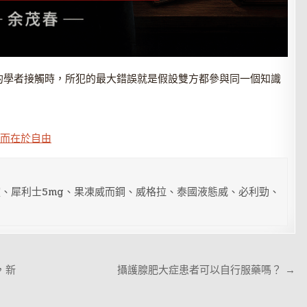
的學者接觸時，所犯的最大錯誤就是假設雙方都參與同一個知識
 而在於自由
、犀利士5mg、果凍威而鋼、威格拉、泰國液態威、必利勁、
，新
攝護腺肥大症患者可以自行服藥嗎？ →