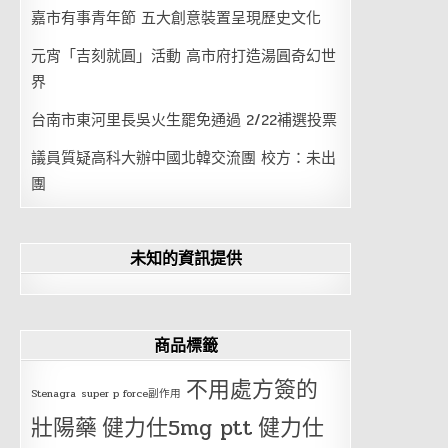
嘉市有事青年節 五大創意裝置呈現歷史文化
元宵「吉刻就圓」活動 高市府打造湯圓奇幻世
界
台南市東河里長吳火生罷免通過 2/22補選投票
議員質疑高科大辦中國北韓交流團 校方：未出
團
未知的資訊提供
商品標籤
不用處方簽的
Stenagra
super p force副作用
壯陽藥
健力仕5mg ptt
健力仕