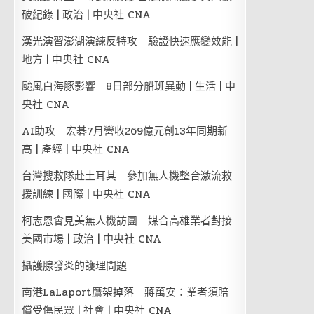
破紀錄 | 政治 | 中央社 CNA
漢光演習澎湖演練反特攻 驗證快速應變效能 |
地方 | 中央社 CNA
颱風白海豚影響 8日部分船班異動 | 生活 | 中
央社 CNA
AI助攻 宏碁7月營收269億元創13年同期新
高 | 產經 | 中央社 CNA
台灣搜救隊赴土耳其 參加無人機整合激流救
援訓練 | 國際 | 中央社 CNA
柯志恩會見美無人機訪團 媒合高雄業者對接
美國市場 | 政治 | 中央社 CNA
攝護腺發炎的護理問題
南港LaLaport鷹架掉落 蔣萬安：業者須賠
償受傷民眾 | 社會 | 中央社 CNA