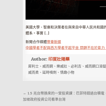
美國大學、智庫和決策者在與來自中華人民共和國
體系。事實 […]
新聞合作媒體
豐臺新媒
中國學者不配與西方學者平起平坐 問題不在於能力
Author:
印度壯陽藥
犀利士、威而鋼、樂威壯、必利吉、威而鋼口溶錠
威而柔、延時噴劑、情趣小物
文
← 1.5 兆台幣換來的一堂投資課：巴菲特錯過台積電
章
加坡政府投資公司看準台灣