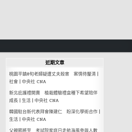
近期文章
桃園平鎮8旬老婦疑遭丈夫殺害 案情待釐清 |
社會 | 中央社 CNA
新北庇護禮開賣 植栽體驗禮盒種下希望陪伴
成長 | 生活 | 中央社 CNA
韓國駐台新代表拜會陳建仁 盼深化學術合作 |
生活 | 中央社 CNA
父親節將至 考試院家庭日走航海風參與人數