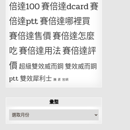
倍達100
賽倍達dcard
賽
倍達ptt
賽倍達哪裡買
賽倍達售價
賽倍達怎麼
吃
賽倍達用法
賽倍達評
價
超級雙效威而鋼
雙效威而鋼
ptt
雙效犀利士
騰 素 官網
彙整
彙
整