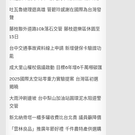
吐瓦魯總理遊高雄 管碧玲感謝在國際為台灣發
聲
藤枝聯外道路10k落石交管 藤枝遊樂區休園至
15日
台中交通事故資料線上申請 新增健保卡驗證功
能
成大里山權杖倡議啟動 目標6年增6千萬噸碳匯
2025國際太空站零重力實驗提案 台灣區初選
揭曉
大雨沖刷邊坡 台中梨山加油站圓環泥水阻道警
交管
新北納骨塔一櫃多罐收費比台北貴 議員籲降價
「雲林良品」推廣年節好禮 千件農特產供選購