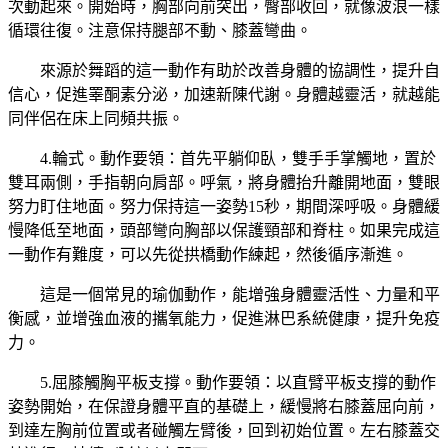
次動起來。開始時，胸部向前突出，臀部收回，就像波浪一樣
循環往復。注意保持腿部不動、膝蓋彎曲。
來源於舞蹈的這一動作有助於改善身體的協調性，提升自
信心，促進睪酮素分泌，加速新陳代謝。身體越靈活，就越能
同伴侶在床上同頻共振。
4.輪式。動作要領：首先平躺仰臥，雙手手掌觸地，置於
雙耳兩側，手指朝向肩部。呼氣，將身體抬升離開地面，雙眼
努力盯住地面。努力保持這一姿勢15秒，期間深呼吸。身體緩
慢降低至地面，頭部彎向胸部以保護頸部和脊柱。如果完成這
一動作有難度，可以先從拱橋動作練起，然後循序漸進。
這是一個常見的瑜伽動作，能增強身體靈活性、力量和平
衡感，並增強血液的攜氧能力，促進淋巴系統健康，提升免疫
力。
5.屈膝觸胸平板支撐。動作要領：以直臂平板支撐的動作
姿勢開始，在保證身體平直的基礎上，緩慢將右膝蓋屈向前，
到達左胸前位置或者碰觸左臂後，回到初始位置。左右膝蓋交