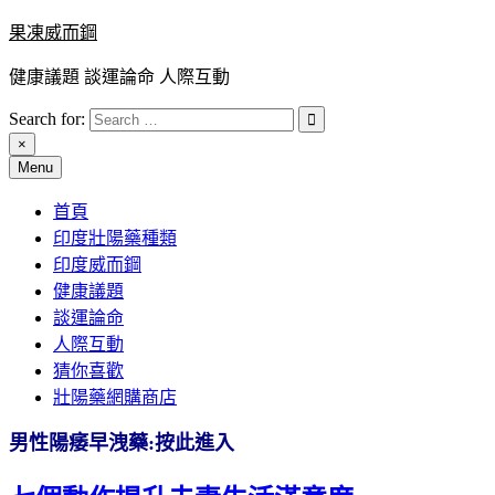
Skip
果凍威而鋼
to
content
健康議題 談運論命 人際互動
Search for:
×
Menu
首頁
印度壯陽藥種類
印度威而鋼
健康議題
談運論命
人際互動
猜你喜歡
壯陽藥網購商店
男性陽痿早洩藥:按此進入