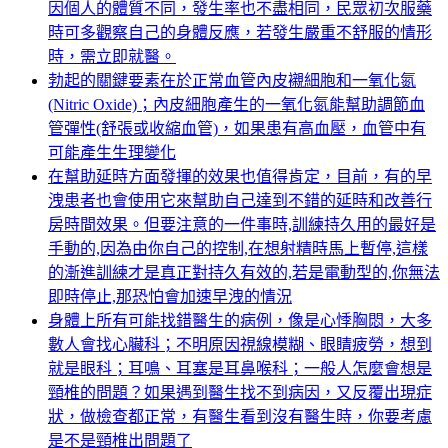
因個人的體質不同，發生率也不盡相同，民眾初次服藥
時可多觀察自己的身體反應，若發生嚴重不舒服的情形
時，需立即就醫。
勃起的關鍵要素在於正常血管內皮襯細胞和一氧化氮
(Nitric Oxide)；內皮細胞產生的一氧化氮能幫助調節血
管彈性(舒張或收縮血管)，如果患有高血壓，血管中有
可能產生生理變化
在幫助延時方面發揮的效果也值得肯定，目前，有的早
洩患者也會使用它來幫助自己達到不錯的延時和改善行
房時間效果。但要注意的一件事時,訓練持久用的最好是
手動的,因為由你自己的控制,在想射精時馬上暫停,這樣
的漸進訓練才是真正對持久有效的,若是電動型的,你無法
即時停止,那恐怕會加速早洩的情況
身體上所有可能找錯醫生的病例，像是心悸胸悶，大多
數人會找心臟科；不明原因視線模糊、眼睛疲勞，想到
就是眼科；耳鳴、耳塞是耳鼻喉科；一般人怎麼會想是
頸椎的問題？如果遇到醫生找不到病因，又反覆出現症
狀，做檢查都正常，有醫生看到沒有醫生時，你要考慮
是不是頸椎出問題了