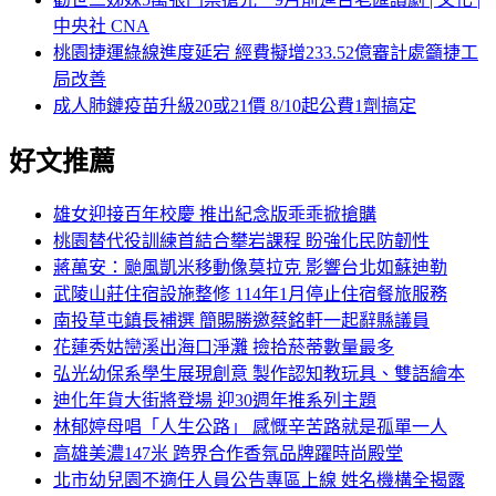
中央社 CNA
桃園捷運綠線進度延宕 經費擬增233.52億審計處籲捷工
局改善
成人肺鏈疫苗升級20或21價 8/10起公費1劑搞定
好文推薦
雄女迎接百年校慶 推出紀念版乖乖掀搶購
桃園替代役訓練首結合攀岩課程 盼強化民防韌性
蔣萬安：颱風凱米移動像莫拉克 影響台北如蘇迪勒
武陵山莊住宿設施整修 114年1月停止住宿餐旅服務
南投草屯鎮長補選 簡賜勝邀蔡銘軒一起辭縣議員
花蓮秀姑巒溪出海口淨灘 撿拾菸蒂數量最多
弘光幼保系學生展現創意 製作認知教玩具、雙語繪本
迪化年貨大街將登場 迎30週年推系列主題
林郁婷母唱「人生公路」 感慨辛苦路就是孤單一人
高雄美濃147米 跨界合作香氛品牌躍時尚殿堂
北市幼兒園不適任人員公告專區上線 姓名機構全揭露