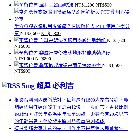
原
目
犀利士20mg吃法
NT$
1,200
NT$
500
始
前
價
價
格：
格：
常介勇膜衣錠服用後頭痛？原因解析與 PTT 使用心得分
原
目
NT$1,200。
NT$500。
享
NT$
3,600
NT$
1,800
始
前
血糖高陽痿可服用樂威壯助勃起
NT$
1,600
NT$
800
原
目
價
價
樂威壯成份為伐地那非能助勃增硬
始
前
格：
格：
NT$
1,600
NT$
800
原
目
價
價
NT$3,600。
NT$1,800。
龜頭敏感度過高而早洩怎麼辦
NT$
1,500
始
前
格：
格：
NT$
900
原
目
價
價
NT$1,600。
NT$800。
始
前
格：
格：
5mg 超犀 必利吉
價
價
NT$1,600。
NT$800。
格：
格：
根據台灣國內最新統計，每年約有1600人左右發病，鼻
NT$1,500。
NT$900。
咽癌佔男性癌症發生率之第12位，一般而言，男女比例
約3比1。好發年齡為中年40至50歲，少數會有20歲以下
的年輕患者，至於發生原因乃多重原因構成
這裡要請大家注意的是，副作用不是每個人都會發生，