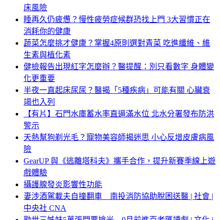
床風險
睡再久仍疲憊？慢性疲勞症候群恐找上門 3大習慣正在
消耗你的健康
蔬菜怎麼挑才健康？掌握4原則選對青菜 吃進纖維、維
生素與植化素
健檢報告出現紅字怎麼辦？醫提醒：別只看數字 身體變
化更重要
半夜一直起床尿尿？醫揭「5種疾病」可能有關 心臟衰
竭也入列
【有片】石門水庫蓄水率直逼滿水位 北水分署發布防洪
警示
天熱幫狗剃光毛？寵物美容師揭迷思 小心反增皮膚病風
險
GearUP 與《逃離塔科夫》攜手合作，提升新賽季線上遊
戲體驗
攝護腺發炎影響性功能
妻涉酒駕載夫自撞翻車 南投消防協助脫困送醫 | 社會 |
中央社 CNA
勸世三姊妹5萬張門票搶光 9月前進百老匯讀劇 | 文化 |