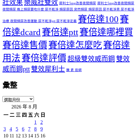
壯效果
樂威壯雙效
犀利士5mg改善夜間頻尿
犀利士5mg改善夜間頻尿
夜間頻尿 晚上頻尿要吃什麼 尿不乾淨 頻尿原因 突然頻尿 頻尿原因 尿不乾淨男 尿不乾淨
賽倍達100
賽
治療 夜間頻尿改善運動 尿不乾淨ptt 尿不乾淨定義
倍達dcard
賽倍達ptt
賽倍達哪裡買
賽倍達售價
賽倍達怎麼吃
賽倍達
用法
賽倍達評價
超級雙效威而鋼
雙效
威而鋼ptt
雙效犀利士
騰 素 官網
彙整
彙
2026 年 8 月
整
一
二
三
四
五
六
日
1
2
3
4
5
6
7
8
9
10
11
12
13
14
15
16