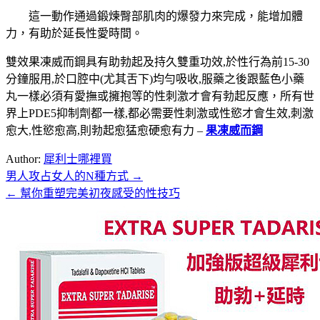
這一動作通過鍛煉臀部肌肉的爆發力來完成，能增加體
力，有助於延長性愛時間。
雙效果凍威而鋼具有助勃起及持久雙重功效,於性行為前15-30
分鐘服用,於口腔中(尤其舌下)均勻吸收,服藥之後跟藍色小藥
丸一樣必須有愛撫或擁抱等的性刺激才會有勃起反應，所有世
界上PDE5抑制劑都一樣,都必需要性刺激或性慾才會生效,刺激
愈大,性慾愈高,則勃起愈猛愈硬愈有力 –
果凍威而鋼
Author:
犀利士哪裡買
男人攻占女人的N種方式 →
文
← 幫你重塑完美初夜感受的性技巧
章
導
覽