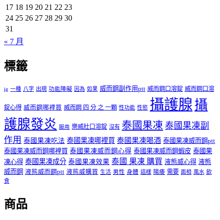
17
18
19
20
21
22
23
24
25
26
27
28
29
30
31
« 7 月
標籤
威而鋼副作用ptt
威而鋼口溶錠
威而鋼口溶
ig
一種
八字
出現
功能障礙
因為
如果
攝護腺
攝
錠心得
威而鋼哪裡買
威而鋼 四 分 之 一顆
性功能
性慾
護腺發炎
泰國果凍
泰國果凍副
樂威壯口溶錠
沒有
服用
作用
泰國果凍哪裡買
泰國果凍喝酒
泰國果凍吃法
泰國果凍威而鋼ptt
泰國果凍威而鋼哪裡買
泰國果凍威而鋼心得
泰國果凍威而鋼蝦皮
泰國果
泰國 果凍 購買
泰國果凍成分
凍心得
泰國果凍效果
液態威心得
液態
威而鋼
液態威而鋼ptt
液態威購買
男性
陽痿
需要
生活
身體
這樣
面相
風水
飲
食
商品