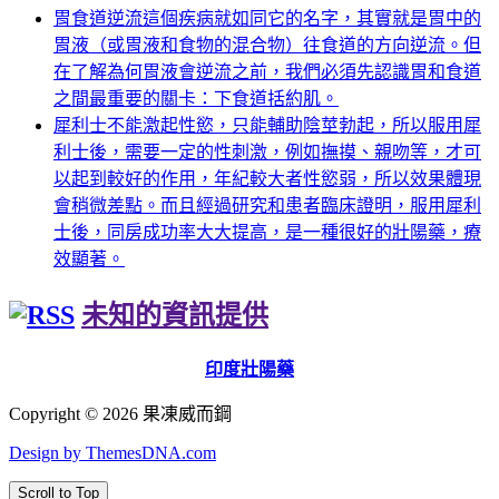
胃食道逆流這個疾病就如同它的名字，其實就是胃中的
胃液（或胃液和食物的混合物）往食道的方向逆流。但
在了解為何胃液會逆流之前，我們必須先認識胃和食道
之間最重要的關卡：下食道括約肌。
犀利士不能激起性慾，只能輔助陰莖勃起，所以服用犀
利士後，需要一定的性刺激，例如撫摸、親吻等，才可
以起到較好的作用，年紀較大者性慾弱，所以效果體現
會稍微差點。而且經過研究和患者臨床證明，服用犀利
士後，同房成功率大大提高，是一種很好的壯陽藥，療
效顯著。
未知的資訊提供
印度壯陽藥
Copyright © 2026 果凍威而鋼
Design by ThemesDNA.com
Scroll to Top