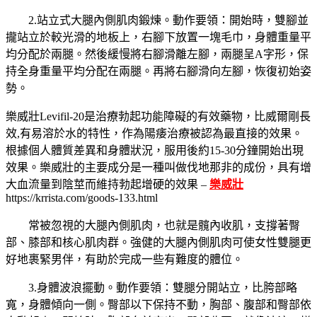
2.站立式大腿內側肌肉鍛煉。動作要領：開始時，雙腳並
攏站立於較光滑的地板上，右腳下放置一塊毛巾，身體重量平
均分配於兩腿。然後緩慢將右腳滑離左腳，兩腿呈A字形，保
持全身重量平均分配在兩腿。再將右腳滑向左腳，恢復初始姿
勢。
樂威壯Levifil-20是治療勃起功能障礙的有效藥物，比威爾剛長
效,有易溶於水的特性，作為陽痿治療被認為最直接的效果。
根據個人體質差異和身體狀況，服用後約15-30分鐘開始出現
效果。樂威壯的主要成分是一種叫做伐地那非的成份，具有增
大血流量到陰莖而維持勃起增硬的效果 –
樂威壯
https://krrista.com/goods-133.html
常被忽視的大腿內側肌肉，也就是髖內收肌，支撐著臀
部、膝部和核心肌肉群。強健的大腿內側肌肉可使女性雙腿更
好地裹緊男伴，有助於完成一些有難度的體位。
3.身體波浪擺動。動作要領：雙腿分開站立，比胯部略
寬，身體傾向一側。臀部以下保持不動，胸部、腹部和臀部依