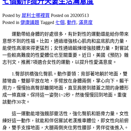
七個動作提升夫妻生活滿意度
Posted by
犀利士哪裡買
Posted on
20200513
Posted in
健康議題
Tagged
七個
,
動作
,
滿意度
運動帶給身體的好處很多，有針對性的運動還能給你帶來
意想不到的性福。比如，通過增強核心肌肉和盆底肌肉力量，
能使性高潮來得更猛烈；女性通過鍛煉增強肢體力量，對嘗試
一些較高難度的性愛體位也至關重要。近日，美國《預防》雜
志刊文，推薦7項適合女性的運動，以提升性愛滿意度。
1.臀部拱橋強化臀肌。動作要領：背部著地躺於地面，雙
膝彎曲，雙腳平放在地，手臂放在身體兩側，掌心向下。軀干
用力，慢慢抬高臀部離開地面，直至肩膀到膝蓋之間的身體形
成一條直線。保持這一姿勢1~2秒，然後慢慢回到地面。重復
該動作30次。
這一運動能增強髖部靈活性，強化臀肌和筋骨力量。女性
練好這一動作，就能和伴侶嘗試老漢推車體位，即女性向前俯
身，雙手支撐地面，大腿兩側夾住男性腰部，男伴從後進入。