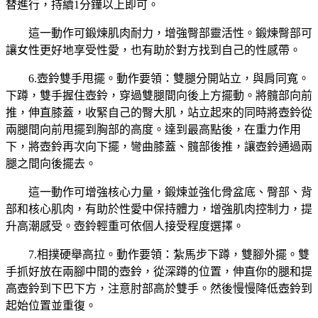
替進行，持續1分鐘以上即可。
這一動作可鍛煉肌肉耐力，增強臀部靈活性。鍛煉臀部可
讓女性更好地享受性愛，也有助於對方找到自己的性感帶。
6.壺鈴雙手甩擺。動作要領：雙腿分開站立，與肩同寬。
下蹲，雙手握住壺鈴，穿過雙腿間向後上方擺動。將髖部向前
推，伸直膝蓋，收緊自己的臀大肌，站立起來的同時將壺鈴從
兩腿間向前甩擺到胸部的高度。達到最高點後，在重力作用
下，將壺鈴再次向下擺，彎曲膝蓋、髖部後推，讓壺鈴通過兩
腿之間向後擺去。
這一動作可增強核心力量，鍛煉並強化骨盆底、臀部、背
部和核心肌肉，有助於性愛中保持體力，增強肌肉控制力，提
升高潮感受。壺鈴輕重可依個人接受程度選擇。
7.相撲硬舉高拉。動作要領：紮馬步下蹲，雙腳外擺。雙
手抓好放在兩腳中間的壺鈴，從深蹲的位置，伸直你的腿和提
高壺鈴到下巴下方，注意肘部高於雙手。然後慢慢降低壺鈴到
起始位置並重復。