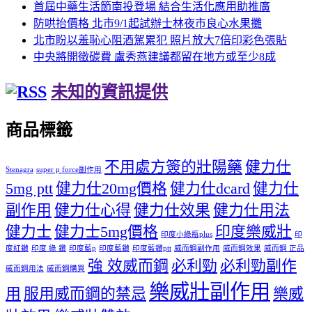
首屆中藥生活節南投登場 結合生活化應用助推廣
防哄抬價格 北市9/1起試辦士林夜市良心水果攤
北市盼以羞恥心阻酒駕累犯 照片放大7倍印彩色張貼
中央將開徵碳費 盧秀燕建議都留在地方或至少8成
未知的資訊提供
商品標籤
不用處方簽的壯陽藥
健力仕
Stenagra
super p force副作用
5mg ptt
健力仕20mg價格
健力仕dcard
健力仕
副作用
健力仕心得
健力仕效果
健力仕用法
健力士
健力士5mg價格
印度樂威壯
印度小綠瓶plus
印
度紅鑽
印度 綠 鑽
印度藍p
印度藍鑽
印度藍鑽ptt
威而鋼副作用
威而鋼效果
威而鋼 正品
強 效威而鋼
必利勁
必利勁副作
威而鋼用法
威而鋼購買
樂威壯副作用
用
服用威而鋼的禁忌
樂威