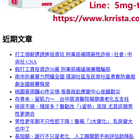
近期文章
打工領薪遭誘進投資坑 刑事局揭隱蔽性詐術 | 社會 | 中
央社 CNA
假打工真投資詐50萬 刑事局揭遠端兼職騙局
南市防暴實力閃耀全國 環湖社區及民榮社區勇奪防暴戲
劇全國競賽殊榮
桃園豪雨釀45件災情 張善政赴應變中心坐鎮勘災
存骨本、留肌力～ 台中慈濟醫院揭健康老化五支柱
排尿不順、殘尿多？醫勸改「1姿勢」尿尿 尤其這類男
性更適合
男性更年期不只性慾下降！醫揭「3大變化」 乳房變大
也中了
長短腳、跛行不只是老化 人工髖關節手術評估助降臥