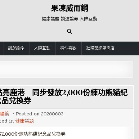
果凍威而鋼
健康議題 談運論命 人際互動
談運論命
人際互動
猜你喜歡
壯陽藥網購商店
點亮鹿港 同步發放2,000份練功熊貓紀
念品兌換券
陽藥
Posted on
20260603
ted in
健康議題