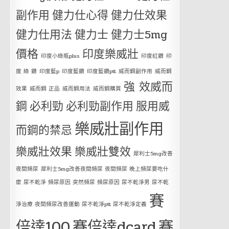
副作用
健力仕心得
健力仕效果
健力仕用法
健力士
健力士5mg
價格
印度樂威壯
印度小綠瓶plus
印度紅鑽
印
度 綠 鑽
印度藍p
印度藍鑽
印度藍鑽ptt
威而鋼副作用
威而鋼
強 效威而
效果
威而鋼 正品
威而鋼用法
威而鋼購買
鋼
必利勁
必利勁副作用
服用威
樂威壯副作用
而鋼的禁忌
樂威壯效果
樂威壯雙效
犀利士5mg改善
夜間頻尿
犀利士5mg改善夜間頻尿 夜間頻尿 晚上頻尿要吃什
麼 尿不乾淨 頻尿原因 突然頻尿 頻尿原因 尿不乾淨男 尿不乾
賽
淨治療 夜間頻尿改善運動 尿不乾淨ptt 尿不乾淨定義
倍達100
賽倍達dcard
賽