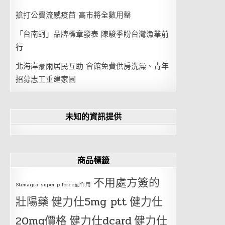
搶打公費流感疫苗 高市將全數用罄
「台南蚵」品牌標章發表 陳駿季盼台灣漁業前
行
北海岸豪雨居民互助 會館免費供房洗澡、青年
招募志工重建家園
未知的資訊提供
商品標籤
不用處方簽的
Stenagra
super p force副作用
壯陽藥
健力仕5mg ptt
健力仕
20mg價格
健力仕dcard
健力仕