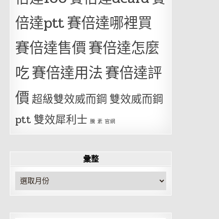
倍達ptt
賽倍達哪裡買
賽倍達售價
賽倍達怎麼
吃
賽倍達用法
賽倍達評
價
超級雙效威而鋼
雙效威而鋼
ptt
雙效犀利士
騰 素 官網
彙整
彙
整