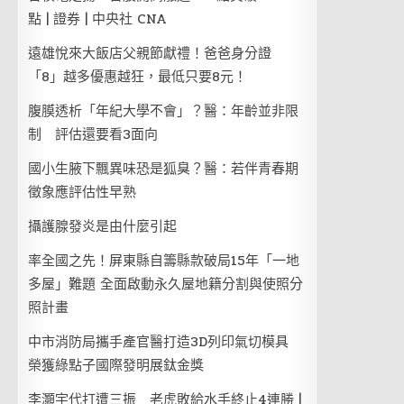
點 | 證券 | 中央社 CNA
遠雄悅來大飯店父親節獻禮！爸爸身分證
「8」越多優惠越狂，最低只要8元！
腹膜透析「年紀大學不會」？醫：年齡並非限
制 評估還要看3面向
國小生腋下飄異味恐是狐臭？醫：若伴青春期
徵象應評估性早熟
攝護腺發炎是由什麼引起
率全國之先！屏東縣自籌縣款破局15年「一地
多屋」難題 全面啟動永久屋地籍分割與使照分
照計畫
中市消防局攜手產官醫打造3D列印氣切模具
榮獲綠點子國際發明展鈦金獎
李灝宇代打遭三振 老虎敗給水手終止4連勝 |