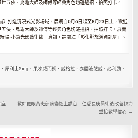
蓋世五俠、烏龜大師及師傅等經典角色切磋過招、拍照打卡。
貓》打造沉浸式光影場域，展期自6月6日起至8月23日止，歡迎
世五俠、烏龜大師及師傅等經典角色切磋過招、拍照打卡，展開
港慶端陽-小鎮光影藝術節」資訊，請關注「彰化縣旅遊資訊網」、
、犀利士5mg、果凍威而鋼、威格拉、泰國液態威、必利勁、
深座
教師罹眼黃斑部病變懼上講台 仁愛長庚醫術後改善視力
重拾教學信心 →