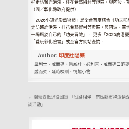
迎走訪舊鹿港溪、桂花巷藝術村等燈區，與阿波、
（圖╱彰化縣政府提供）
「2026小鎮光影藝術節」是全台首度結合《功夫熊
走訪舊鹿港溪、桂花巷藝術村等燈區，與阿波、蓋
一場屬於自己的「功夫冒險」。 更多「2026鹿
「愛玩彰化臉書」或至官方網站查詢。
Author:
印度壯陽藥
犀利士、威而鋼、樂威壯、必利吉、威而鋼口溶錠
威而柔、延時噴劑、情趣小物
文
← 關懷受傷退役國軍 「役路相伴－南區縣市袍澤情
章
談活動」
導
覽