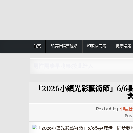
Skip
to
content
首頁
印度壯陽藥種類
印度威而鋼
健康議題
男性陽痿早洩藥:按此進入
「2026小鎮光影藝術節」6/6
Posted by
印度壯
Pos