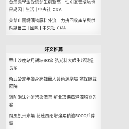
台灣獎學金受獎菲生創新高 性別友善環境也
是誘因 | 生活 | 中央社 CNA
美禁止關鍵礦物廢料外流 力拚回收產業與供
應鏈自主 | 國際 | 中央社 CNA
好文推薦
華山沙鹿站月餅缺80盒 弘光科大師生趕製送
長輩
衛武營蛇年變身高雄最大藝術遊樂場 邀探險雙
廳院
消防泡沫外流污染溝渠 新北環保局溯源稽查告
發
颱風凱米來襲 花蓮風雨增強累積逾5000戶停
電