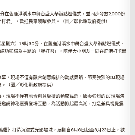
30分在舊鹿港溪水中舞台盛大舉辦點燈儀式，並同步發放2,000份
胖打君」，歡迎民眾踴躍參與。（圖╱彰化縣政府提供）
日（星期六）18時30分，在舊鹿港溪水中舞台盛大舉辦點燈儀式，
為以練功熊貓為主題的「胖打君」，陪伴大小朋友一同在鹿港打卡體
幕，現場不僅有融合創意編排的動感舞蹈、節奏強烈的DJ現場
過。（圖╱彰化縣政府提供）
，現場不僅有融合創意編排的動感舞蹈、節奏強烈的DJ現場演
喜邀請神秘嘉賓登場互動，為活動掀起最高潮，打造兼具視覺震
熊貓》打造沉浸式光影場域，展期自6月6日起至8月23日止，歡