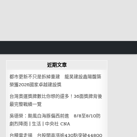
近期文章
都市更新不只是拆掉重建 龍昊建設鑫陽馥築
榮獲2026國家卓越建設獎
台灣奧運獎牌數比你想的還多！36面獎牌背後
最完整戰績一覽
吳德榮：颱風白海豚偏西前進 8/8至8/10防
劇烈降雨 | 生活 | 中央社 CNA
台積電走揚 台股開高漲逾430點突破44800