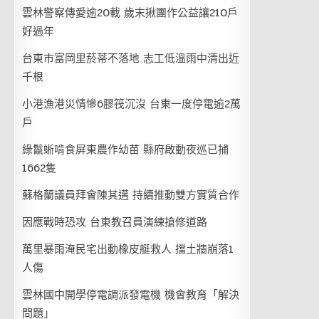
雲林警察傳愛逾20載 歲末揪團作公益讓210戶
好過年
台東市富岡里菸蒂不落地 志工低溫雨中清出近
千根
小港漁港災情慘6膠筏沉沒 台東一度停電逾2萬
戶
綠鬣蜥啃食屏東農作幼苗 縣府啟動夜巡已捕
1662隻
蘇格蘭議員拜會陳其邁 持續推動雙方實質合作
因應戰時恐攻 台東教召員演練搶修道路
萬里暴雨淹民宅出動橡皮艇救人 擋土牆崩落1
人傷
雲林國中開學停電調派發電機 機會教育「解決
問題」