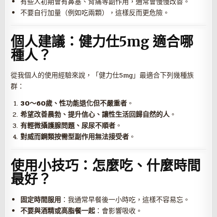
有些人初期會有鼻塞、背痛等副作用，通常會慢慢改善。
不要自行加量（例如吃兩顆），這樣反而更危險。
個人建議：健力仕5mg 適合哪
種人？
從我個人的使用經驗來說，「健力仕5mg」最適合下列幾種族
群：
30～60歲、性功能退化但不嚴重者
。
希望改善晨勃、提升信心、讓性生活回歸自然的人
。
有輕微攝護腺問題、尿尿不順者
。
對威而鋼類按需型副作用無法接受者
。
使用小技巧：怎麼吃、什麼時間
最好？
固定時間服用
：我通常早餐後一小時吃，這樣不容易忘。
不要與酒精或高脂餐一起
：會影響吸收。