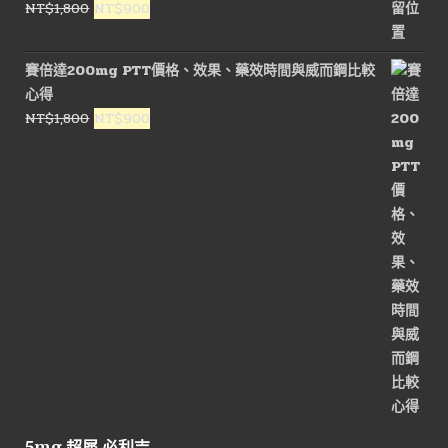
原
目
NT$
1,800
NT$
900
NT$1,500。
NT$900。
始
前
價
價
賽倍達200mg PTT價格、效果、藥效時間與威而鋼比較
格：
格：
心得
NT$1,800。
NT$900。
原
目
NT$
1,800
NT$
900
始
前
價
價
格：
格：
NT$1,800。
NT$900。
5mg 超犀 必利吉