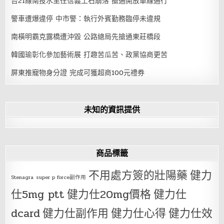
台21線南投水里往信義土石崩落 搶通開放單線通行
警車遭爆違停 中市警：執行外賓勤務臨停未違規
南橫明霸克露橋遭沖毀 公路總局先搶通東莊橋段
韓國瑜彰化參加藝術展 打趣苦瓜苦、政黨協商更苦
屏東推寵物身分證 完成可獲超商100元禮券
未知的資訊提供
商品標籤
不用處方簽的壯陽藥
健力
Stenagra
super p force副作用
仕5mg ptt
健力仕20mg價格
健力仕
dcard
健力仕副作用
健力仕心得
健力仕效