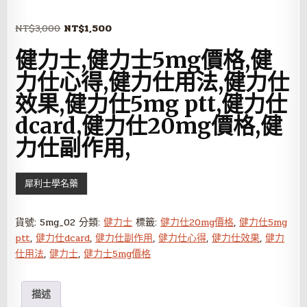
原
目
NT$
3,000
NT$
1,500
始
前
健力士,健力士5mg價格,健
價
價
格：
格：
力仕心得,健力仕用法,健力仕
NT$3,000。
NT$1,500。
效果,健力仕5mg ptt,健力仕
dcard,健力仕20mg價格,健
力仕副作用,
犀利士學名藥
貨號:
5mg_02
分類:
健力士
標籤:
健力仕20mg價格
,
健力仕5mg
ptt
,
健力仕dcard
,
健力仕副作用
,
健力仕心得
,
健力仕效果
,
健力
仕用法
,
健力士
,
健力士5mg價格
描述