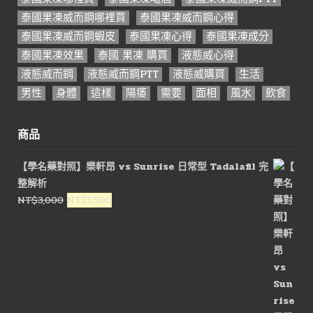
泰國果凍威而鋼哪裡買
泰國果凍威而鋼心得
泰國果凍威而鋼蝦皮
泰國果凍心得
泰國果凍成分
泰國果凍效果
泰國 果凍 購買
液態威心得
液態威而鋼
液態威而鋼PTT
液態威購買
生活
男性
身體
這樣
陽痿
需要
面相
風水
飲食
商品
【學名藥對照】樂軒昂 vs Sunrise 日常型 Tadalafil 完
整解析
原
目
NT$
3,000
NT$
1,500
始
前
價
價
格：
格：
NT$3,000。
NT$1,500。