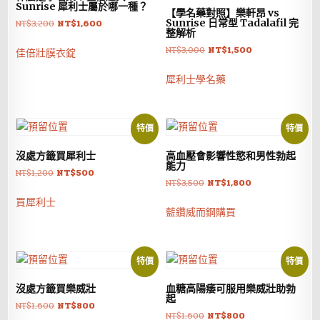
Sunrise 犀利士屬於哪一種？
【學名藥對照】樂軒昂 vs
原
目
Sunrise 日常型 Tadalafil 完
NT$
3,200
NT$
1,600
整解析
始
前
原
目
NT$
3,000
NT$
1,500
價
價
佳倍壯膜衣錠
始
前
格：
格：
價
價
犀利士學名藥
NT$3,200。
NT$1,600。
格：
格：
NT$3,000。
NT$1,500。
特價
特價
沒處方籤買犀利士
高血壓會影響性慾和男性勃起
能力
原
目
NT$
1,200
NT$
500
原
目
NT$
3,500
NT$
1,800
始
前
始
前
價
價
買犀利士
價
價
藍鑽威而鋼購買
格：
格：
格：
格：
NT$1,200。
NT$500。
NT$3,500。
NT$1,800。
特價
特價
沒處方籤買樂威壯
血糖高陽痿可服用樂威壯助勃
起
原
目
NT$
1,600
NT$
800
原
目
NT$
1,600
NT$
800
始
前