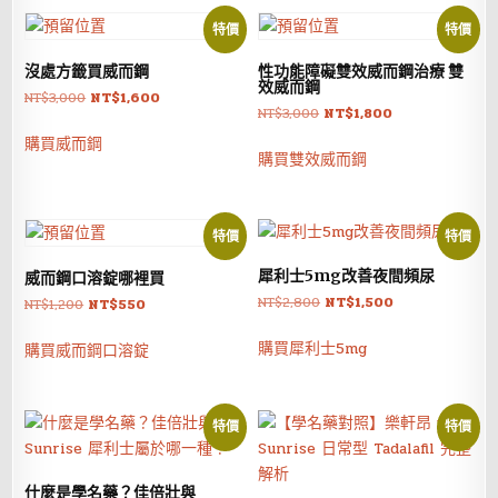
特價
特價
沒處方籤買威而鋼
性功能障礙雙效威而鋼治療 雙
效威而鋼
原
目
NT$
3,000
NT$
1,600
原
目
NT$
3,000
NT$
1,800
始
前
始
前
價
價
購買威而鋼
價
價
購買雙效威而鋼
格：
格：
格：
格：
NT$3,000。
NT$1,600。
NT$3,000。
NT$1,800。
特價
特價
犀利士5mg改善夜間頻尿
威而鋼口溶錠哪裡買
原
目
NT$
2,800
NT$
1,500
原
目
NT$
1,200
NT$
550
始
前
始
前
價
價
購買犀利士5mg
價
價
購買威而鋼口溶錠
格：
格：
格：
格：
NT$2,800。
NT$1,500。
NT$1,200。
NT$550。
特價
特價
什麼是學名藥？佳倍壯與