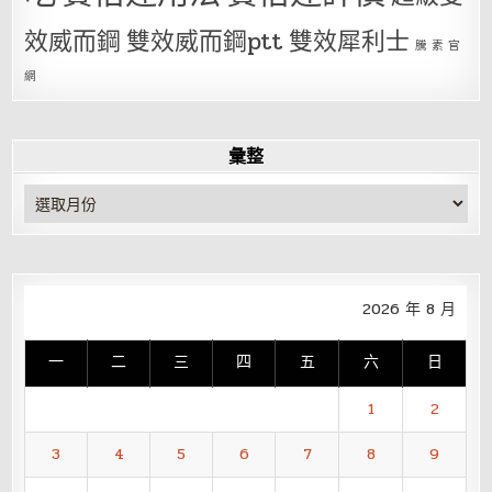
效威而鋼
雙效威而鋼ptt
雙效犀利士
騰 素 官
網
彙整
彙
整
2026 年 8 月
一
二
三
四
五
六
日
1
2
3
4
5
6
7
8
9