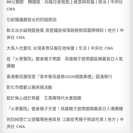
88父親節 韓國瑜：向每位爸爸致上敬意與祝福 | 政治 | 中央社
CNA
引起攝護腺發炎的四個原因
新北淡水疑現龍捲風 房屋鐵皮掉落路樹倒塌電桿傾斜 | 地方 | 中
央社 CNA
大馬人也愛吃 台灣美食征服在地味蕾 | 生活 | 中央社 CNA
從「火車醫院」變身親子樂園 高雄親子遊樂園區開幕首日人氣
爆棚
香港魯班廣悅堂「青年魯班選舉2026頒獎典禮」圓滿舉行
彰化市模範父親表揚活動
起於無心成於熱愛 王貴嬋現代水墨個展
「火車醫院」變身親子天堂！高雄親子遊樂園開幕首日人潮爆棚
何欣純憶亡父提職場爸爸政見 江啟臣秀親子照談托育 | 地方 | 中
央社 CNA