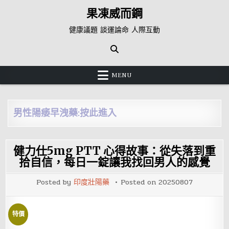
Skip
果凍威而鋼
to
content
健康議題 談運論命 人際互動
MENU
男性陽痿早洩藥:按此進入
健力仕5mg PTT 心得故事：從失落到重
拾自信，每日一錠讓我找回男人的感覺
Posted by
印度壯陽藥
Posted on
20250807
特價