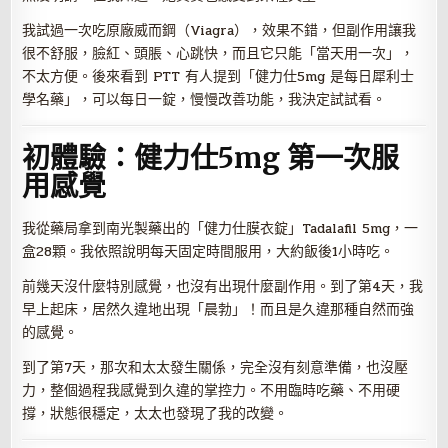
我試過一次吃原廠威而鋼（Viagra），效果不錯，但副作用讓我
很不舒服，臉紅、頭脹、心跳快，而且它只能「當天用一次」，
不太方便。後來看到 PTT 有人提到「健力仕5mg 是每日犀利士
學名藥」，可以每日一錠，慢慢改善功能，我決定試試看。
初體驗：健力仕5mg 第一次服
用感覺
我從藥局拿到南光製藥出的「健力仕膜衣錠」Tadalafil 5mg，一
盒28顆。我依照說明每天固定時間服用，大約飯後1小時吃。
前幾天沒什麼特別感覺，也沒有出現什麼副作用。到了第4天，我
早上起床，居然久違地出現「晨勃」！而且是久違那種自然而強
的感覺。
到了第7天，那次和太太發生關係，完全沒有刻意準備，也沒壓
力，整個過程我感覺到久違的掌控力。不用臨時吃藥、不用硬
撐，狀態很穩定，太太也發現了我的改變。