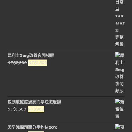
犀利士5mg改善夜間頻尿
原
目
NT$
2,800
NT$
1,500
始
前
價
價
格：
格：
NT$2,800。
NT$1,500。
龜頭敏感度過高而早洩怎麼辦
原
目
NT$
1,500
NT$
900
始
前
價
價
因早洩問題而分手約佔20%
格：
格：