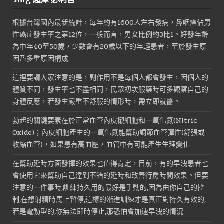
根據台灣國內最新統計，每年約有1600人左右發病，鼻咽癌佔男
性癌症發生率之第12位，一般而言，男女比例約3比1。好發年齡
為中年40至50歲，少數會有20歲以下的年輕患者，至於發生原
因乃多重原因構成
這裡要請大家注意的是，副作用不是每個人都會發生，因個人的
體質不同，發生率也不盡相同，民眾初次服藥時可多觀察自己的
身體反應，若發生嚴重不舒服的情形時，需立即就醫。
勃起的關鍵要素在於正常血管內皮襯細胞和一氧化氮(Nitric
Oxide)；內皮細胞產生的一氧化氮能幫助調節血管彈性(舒張或
收縮血管)，如果患有高血壓，血管中有可能產生生理變化
在幫助延時方面發揮的效果也值得肯定，目前，有的早洩患者也
會使用它來幫助自己達到不錯的延時和改善行房時間效果。但要
注意的一件事時,訓練持久用的最好是手動的,因為由你自己的控
制,在想射精時馬上暫停,這樣的漸進訓練才是真正對持久有效的,
若是電動型的,你無法即時停止,那恐怕會加速早洩的情況