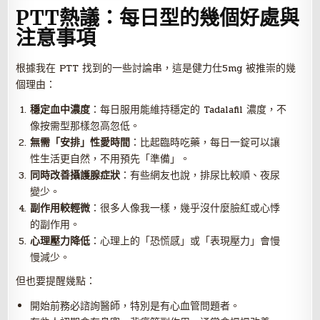
PTT熱議：每日型的幾個好處與
注意事項
根據我在 PTT 找到的一些討論串，這是健力仕5mg 被推崇的幾
個理由：
穩定血中濃度
：每日服用能維持穩定的 Tadalafil 濃度，不
像按需型那樣忽高忽低。
無需「安排」性愛時間
：比起臨時吃藥，每日一錠可以讓
性生活更自然，不用預先「準備」。
同時改善攝護腺症狀
：有些網友也說，排尿比較順、夜尿
變少。
副作用較輕微
：很多人像我一樣，幾乎沒什麼臉紅或心悸
的副作用。
心理壓力降低
：心理上的「恐慌感」或「表現壓力」會慢
慢減少。
但也要提醒幾點：
開始前務必諮詢醫師，特別是有心血管問題者。