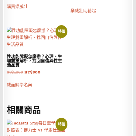
始
前
價
價
購買樂威壯
價
價
樂威壯助勃起
格：
格：
格：
格：
NT$1,600。
NT$800。
NT$1,600。
NT$800。
特價
性功能障礙怎麼辦？心理、生
理雙重解析，找回自信與性生
活品質
原
目
NT$
1,800
NT$
800
始
前
價
價
威而鋼學名藥
格：
格：
NT$1,800。
NT$800。
相關商品
特價