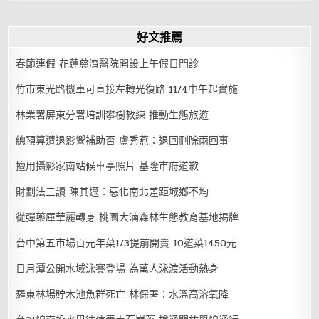
好文推薦
春節連假 花蓮慈濟醫院開設上午假日門診
竹市東光路機車可直接左轉光復路 11/4中午起實施
林業署屏東分署培訓攀樹教練 推動生態旅遊
總預算遭退影響補助否 盧秀燕：退回刪除兩回事
擅用攝影家南站候車亭照片 基隆市府道歉
財劃法三讀 陳其邁：惡化南北差距城鄉不均
從彈藥庫華麗轉身 桃園大湳森林生態教育基地揭牌
台中第五市場百元年菜1/3提前開賣 10道菜1450元
日月潭公開水域泳賽登場 為萬人泳渡活動熱身
羅東林場貯木池魚群死亡 林保署：水溫高溶氧降