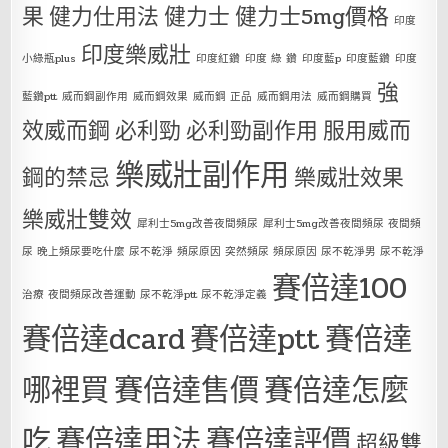
果
健力仕用法
健力士
健力士5mg價格
印度
印度樂威壯
小綠瓶plus
印度紅鑽
印度 綠 鑽
印度藍p
印度藍鑽
印度
強
藍鑽ptt
威而鋼副作用
威而鋼效果
威而鋼 正品
威而鋼用法
威而鋼購買
效威而鋼
必利勁
必利勁副作用
服用威而
樂威壯副作用
鋼的禁忌
樂威壯效果
樂威壯雙效
犀利士5mg改善夜間頻尿
犀利士5mg改善夜間頻尿 夜間頻
尿 晚上頻尿要吃什麼 尿不乾淨 頻尿原因 突然頻尿 頻尿原因 尿不乾淨男 尿不乾淨
賽倍達100
治療 夜間頻尿改善運動 尿不乾淨ptt 尿不乾淨定義
賽倍達dcard
賽倍達ptt
賽倍達
哪裡買
賽倍達售價
賽倍達怎麼
吃
賽倍達用法
賽倍達評價
超級雙