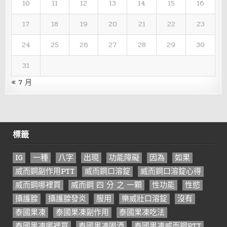
10
11
12
13
14
15
16
17
18
19
20
21
22
23
24
25
26
27
28
29
30
31
« 7 月
標籤
IG
一種
八字
出現
功能障礙
因為
如果
威而鋼副作用PTT
威而鋼口溶錠
威而鋼口溶錠心得
威而鋼哪裡買
威而鋼 四 分 之 一顆
性功能
性慾
攝護腺
攝護腺發炎
服用
樂威壯口溶錠
沒有
泰國果凍
泰國果凍副作用
泰國果凍吃法
泰國果凍哪裡買
泰國果凍喝酒
泰國果凍威而鋼PTT