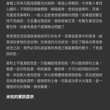
身體上所有可能找錯醫生的病例，像是心悸胸悶，大多數人會找
心臟科；不明原因視線模糊、眼睛疲勞，想到就是眼科；耳鳴、
耳塞是耳鼻喉科；一般人怎麼會想是頸椎的問題？如果遇到醫生
找不到病因，又反覆出現症狀，做檢查都正常，有醫生看到沒有
醫生時，你要考慮是不是頸椎出問題了
胃食道逆流這個疾病就如同它的名字，其實就是胃中的胃液（或
胃液和食物的混合物）往食道的方向逆流。但在了解為何胃液會
逆流之前，我們必須先認識胃和食道之間最重要的關卡：下食道
括約肌。
犀利士不能激起性慾，只能輔助陰莖勃起，所以服用犀利士後，
需要一定的性刺激，例如撫摸、親吻等，才可以起到較好的作
用，年紀較大者性慾弱，所以效果體現會稍微差點。而且經過研
究和患者臨床證明，服用犀利士後，同房成功率大大提高，是一
種很好的壯陽藥，療效顯著。
未知的資訊提供