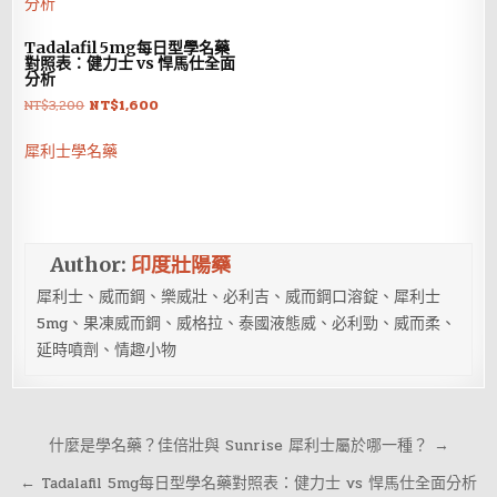
Tadalafil 5mg每日型學名藥
對照表：健力士 vs 悍馬仕全面
分析
原
目
NT$
3,200
NT$
1,600
始
前
價
價
犀利士學名藥
格：
格：
NT$3,200。
NT$1,600。
Author:
印度壯陽藥
犀利士、威而鋼、樂威壯、必利吉、威而鋼口溶錠、犀利士
5mg、果凍威而鋼、威格拉、泰國液態威、必利勁、威而柔、
延時噴劑、情趣小物
文
什麼是學名藥？佳倍壯與 Sunrise 犀利士屬於哪一種？ →
章
← Tadalafil 5mg每日型學名藥對照表：健力士 vs 悍馬仕全面分析