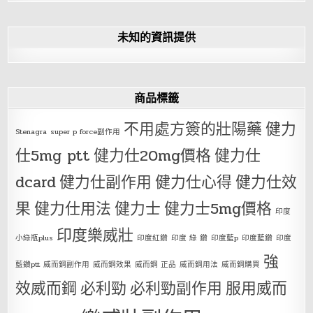
未知的資訊提供
商品標籤
不用處方簽的壯陽藥
健力
Stenagra
super p force副作用
仕5mg ptt
健力仕20mg價格
健力仕
dcard
健力仕副作用
健力仕心得
健力仕效
果
健力仕用法
健力士
健力士5mg價格
印度
印度樂威壯
小綠瓶plus
印度紅鑽
印度 綠 鑽
印度藍p
印度藍鑽
印度
強
藍鑽ptt
威而鋼副作用
威而鋼效果
威而鋼 正品
威而鋼用法
威而鋼購買
效威而鋼
必利勁
必利勁副作用
服用威而