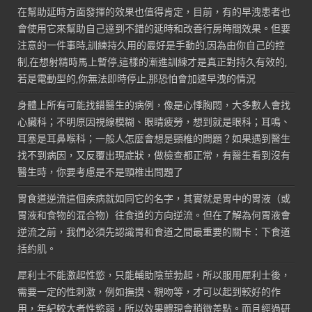
在幫助延時方面發揮的效果也值得肯定，目前，有的早洩患者也
會使用它來幫助自己達到不錯的延時和改善行房時間效果。但要
注意的一件事時,訓練持久用的最好是手動的,因為由你自己的控
制,在想射精時馬上暫停,這樣的漸進訓練才是真正對持久有效的,
若是電動型的,你無法即時停止,那恐怕會加速早洩的情況
身體上所有可能找錯醫生的病例，像是心悸胸悶，大多數人會找
心臟科；不明原因視線模糊、眼睛疲勞，想到就是眼科；耳鳴、
耳塞是耳鼻喉科；一般人怎麼會想是頸椎的問題？如果遇到醫生
找不到病因，又反覆出現症狀，做檢查都正常，有醫生看到沒有
醫生時，你要考慮是不是頸椎出問題了
胃食道逆流這個疾病就如同它的名字，其實就是胃中的胃液（或
胃液和食物的混合物）往食道的方向逆流。但在了解為何胃液會
逆流之前，我們必須先認識胃和食道之間最重要的關卡：下食道
括約肌。
犀利士不能激起性慾，只能輔助陰莖勃起，所以服用犀利士後，
需要一定的性刺激，例如撫摸、親吻等，才可以起到較好的作
用，年紀較大者性慾弱，所以效果體現會稍微差點。而且經過研