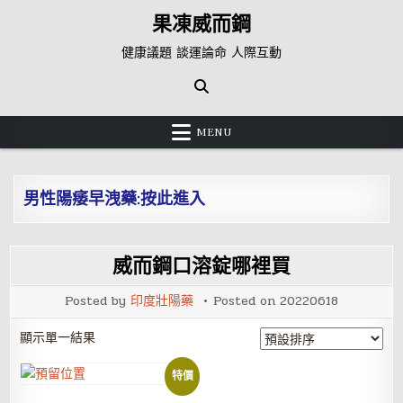
Skip
果凍威而鋼
to
content
健康議題 談運論命 人際互動
MENU
男性陽痿早洩藥:按此進入
威而鋼口溶錠哪裡買
Posted by
印度壯陽藥
Posted on
20220618
顯示單一結果
特價