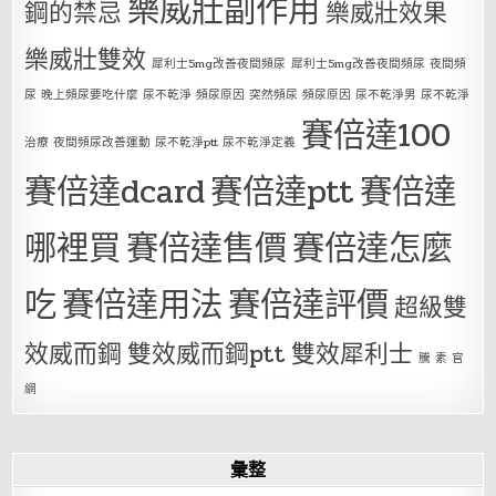
樂威壯副作用
鋼的禁忌
樂威壯效果
樂威壯雙效
犀利士5mg改善夜間頻尿
犀利士5mg改善夜間頻尿 夜間頻
尿 晚上頻尿要吃什麼 尿不乾淨 頻尿原因 突然頻尿 頻尿原因 尿不乾淨男 尿不乾淨
賽倍達100
治療 夜間頻尿改善運動 尿不乾淨ptt 尿不乾淨定義
賽倍達dcard
賽倍達ptt
賽倍達
哪裡買
賽倍達售價
賽倍達怎麼
吃
賽倍達用法
賽倍達評價
超級雙
效威而鋼
雙效威而鋼ptt
雙效犀利士
騰 素 官
網
彙整