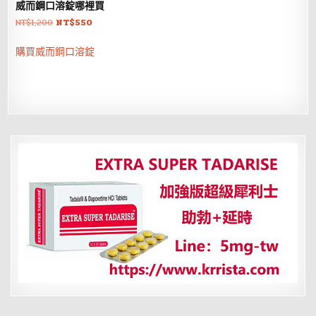
威而鋼口溶錠哪裡買
原
目
NT$
1,200
NT$
550
始
前
價
價
購買威而鋼口溶錠
格：
格：
NT$1,200。
NT$550。