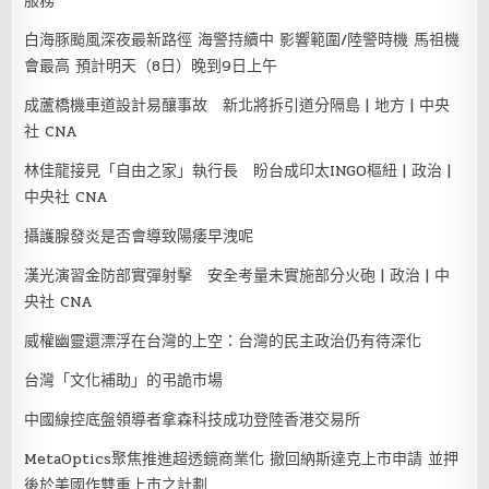
服務
白海豚颱風深夜最新路徑 海警持續中 影響範圍/陸警時機 馬祖機
會最高 預計明天（8日）晚到9日上午
成蘆橋機車道設計易釀事故 新北將拆引道分隔島 | 地方 | 中央
社 CNA
林佳龍接見「自由之家」執行長 盼台成印太INGO樞紐 | 政治 |
中央社 CNA
攝護腺發炎是否會導致陽痿早洩呢
漢光演習金防部實彈射擊 安全考量未實施部分火砲 | 政治 | 中
央社 CNA
威權幽靈還漂浮在台灣的上空：台灣的民主政治仍有待深化
台灣「文化補助」的弔詭市場
中國線控底盤領導者拿森科技成功登陸香港交易所
MetaOptics聚焦推進超透鏡商業化 撤回納斯達克上市申請 並押
後於美國作雙重上市之計劃