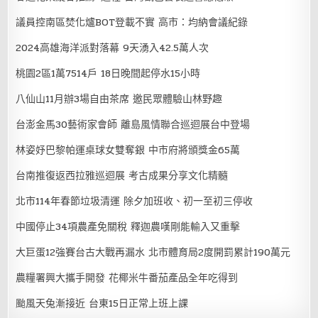
議員控南區焚化爐BOT登載不實 高市：均納會議紀錄
2024高雄海洋派對落幕 9天湧入42.5萬人次
桃園2區1萬7514戶 18日晚間起停水15小時
八仙山11月辦3場自由茶席 邀民眾體驗山林野趣
台澎金馬30藝術家會師 離島風情聯合巡迴展台中登場
林姿妤巴黎帕運桌球女雙奪銀 中市府將頒獎金65萬
台南推復返西拉雅巡迴展 考古成果分享文化精髓
北市114年春節垃圾清運 除夕加班收、初一至初三停收
中國停止34項農產免關稅 釋迦農嘆剛能輸入又重擊
大巨蛋12強賽台古大戰再漏水 北市體育局2度開罰累計190萬元
農糧署興大攜手開發 花椰米牛番茄產品全年吃得到
颱風天兔漸接近 台東15日正常上班上課