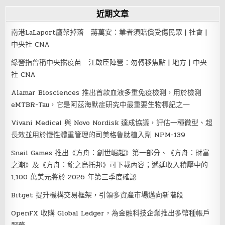
近期文章
南港LaLaport鷹架掉落 蔣萬安：業者須賠償受傷民眾 | 社會 |
中央社 CNA
綠營指曾稱中央擋疫苗 江啟臣陣營：勿轉移焦點 | 地方 | 中央
社 CNA
Alamar Biosciences 推出首款血液多重免疫檢測，用於檢測
eMTBR-Tau，它是阿茲海默症研究中最重要生物標記之一
Vivani Medical 與 Novo Nordisk 達成協議，評估一種微型、超
長效並用於慢性體重管理的司美格魯肽植入劑 NPM-139
Snail Games 推出《方舟：創世崛起》第一部分、《方舟：財富
之潮》及《方舟：龍之烏托邦》可下載內容；遞延收入積壓中的
1,100 萬美元將於 2026 年第三季度確認
Bitget 提升機構交易框架，引領多資產市場邁向新階段
OpenFX 收購 Global Ledger，為金融科技企業推出多幣種帳戶