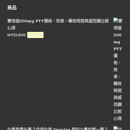
商品
賽倍達200mg PTT價格、效果、藥效時間與威而鋼比較
心得
原
目
NT$
1,800
NT$
900
始
前
價
價
格：
格：
NT$1,800。
NT$900。
什麼是學名藥？佳倍壯與 Sunrise 犀利士屬於哪一種？