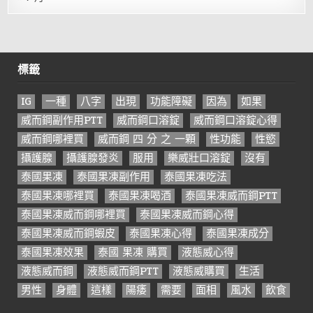
標籤
IG
一種
八字
出現
功能障礙
因為
如果
威而鋼副作用PTT
威而鋼口溶錠
威而鋼口溶錠心得
威而鋼哪裡買
威而鋼 四 分 之 一顆
性功能
性慾
攝護腺
攝護腺發炎
服用
樂威壯口溶錠
沒有
泰國果凍
泰國果凍副作用
泰國果凍吃法
泰國果凍哪裡買
泰國果凍喝酒
泰國果凍威而鋼PTT
泰國果凍威而鋼哪裡買
泰國果凍威而鋼心得
泰國果凍威而鋼蝦皮
泰國果凍心得
泰國果凍成分
泰國果凍效果
泰國 果凍 購買
液態威心得
液態威而鋼
液態威而鋼PTT
液態威購買
生活
男性
身體
這樣
陽痿
需要
面相
風水
飲食