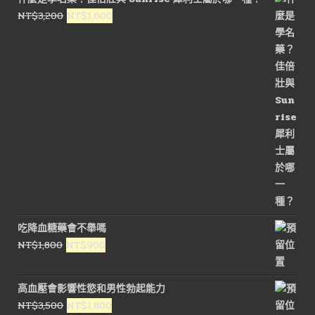
原
目
NT$
3,200
NT$
1,600
始
前
價
價
格：
格：
NT$3,200。
NT$1,600。
吃降血糖藥會不舉嗎
原
目
NT$
1,800
NT$
900
始
前
價
價
高血壓會影響性慾和男性勃起能力
格：
格：
原
目
NT$
3,500
NT$
1,800
NT$1,800。
NT$900。