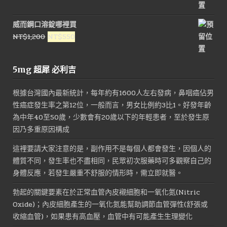
始
前
價
價
威而鋼口溶錠哪裡買
格：
格：
原
目
NT$
1,200
NT$
550
NT$3,500。
NT$1,800。
始
前
價
價
5mg 超犀 必利吉
格：
格：
NT$1,200。
NT$550。
根據台灣國內最新統計，每年約有1600人左右發病，鼻咽癌佔男
性癌症發生率之第12位，一般而言，男女比例約3比1。好發年齡
為中年40至50歲，少數會有20歲以下的年輕患者，至於發生原
因乃多重原因構成
這裡要請大家注意的是，副作用不是每個人都會發生，因個人的
體質不同，發生率也不盡相同，民眾初次服藥時可多觀察自己的
身體反應，若發生嚴重不舒服的情形時，需立即就醫。
勃起的關鍵要素在於正常血管內皮襯細胞和一氧化氮(Nitric
Oxide)；內皮細胞產生的一氧化氮能幫助調節血管彈性(舒張或
收縮血管)，如果患有高血壓，血管中有可能產生生理變化