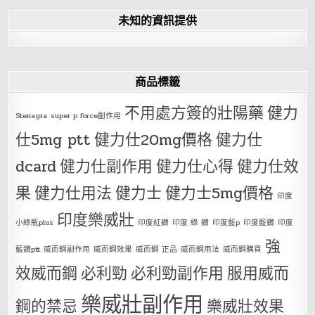
未知的資訊提供
商品標籤
不用處方簽的壯陽藥
健力
Stenagra
super p force副作用
仕5mg ptt
健力仕20mg價格
健力仕
dcard
健力仕副作用
健力仕心得
健力仕效
果
健力仕用法
健力士
健力士5mg價格
印度
印度樂威壯
小綠瓶plus
印度紅鑽
印度 綠 鑽
印度藍p
印度藍鑽
印度
強
藍鑽ptt
威而鋼副作用
威而鋼效果
威而鋼 正品
威而鋼用法
威而鋼購買
效威而鋼
必利勁
必利勁副作用
服用威而
樂威壯副作用
鋼的禁忌
樂威壯效果