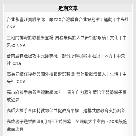
近期文章
台北永豐旺寶職業隊 奪T3X台灣聯賽台北站冠軍 | 運動 | 中央社
CNA
三地門排灣族收穫祭登場 周春米與族人共舞祈願永續 | 文化 | 中
央社 CNA
台南農特產搶攻中元節商機 部分所得捐熊本賑災 | 地方 | 中央
社 CNA
高為元續任後參與國外校長遴選惹議 發信致歉清華人 | 生活 | 中
央社 CNA
高市府攜手慈善團體助學30年 青年自力嘉年華陪伴弱勢學子勇
敢逐夢
高師大攜手全國特教夥伴共促教育平權 建構共融教育支持網絡
高雄親子遊樂園區8月8日正式開幕 全國最大半室內、30項設施
全面免費