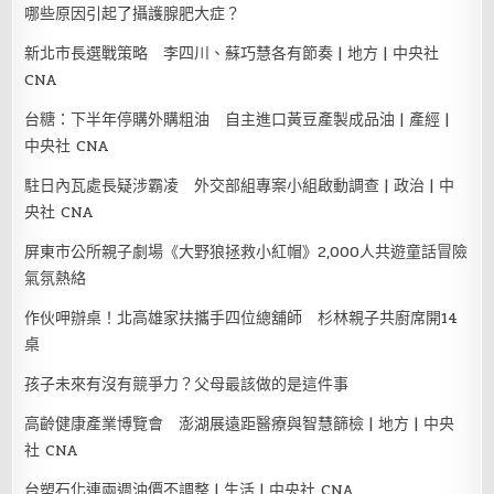
哪些原因引起了攝護腺肥大症？
新北市長選戰策略 李四川、蘇巧慧各有節奏 | 地方 | 中央社
CNA
台糖：下半年停購外購粗油 自主進口黃豆產製成品油 | 產經 |
中央社 CNA
駐日內瓦處長疑涉霸凌 外交部組專案小組啟動調查 | 政治 | 中
央社 CNA
屏東市公所親子劇場《大野狼拯救小紅帽》2,000人共遊童話冒險
氣氛熱絡
作伙呷辦桌！北高雄家扶攜手四位總舖師 杉林親子共廚席開14
桌
孩子未來有沒有競爭力？父母最該做的是這件事
高齡健康產業博覽會 澎湖展遠距醫療與智慧篩檢 | 地方 | 中央
社 CNA
台塑石化連兩週油價不調整 | 生活 | 中央社 CNA