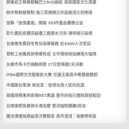
屏東迎王祭典郵輪巴士8/31啟航 探索國家文化資產
桃市祭勘驗管制 施工若損壞公共設施須立刻修繕
苗縣「施情畫義」開展 333件藝品響應公益
彰化農民控農田疑遭工廠廢水污染 環保局已採樣
台南推免費到宅育兒指導服務 近4000人次受益
管制工地機具排黑煙有成 北市環保局指陳情大幅降
台東市馬卡巴嗨藝術節 27日登場連2天活動
IFBA國際交流暨餐飲大賽 花蓮玉里高中奪雙銀雙銅
中國圍台軍演 侯友宜：徒增台灣人民的反感
微風得標東岸商場NET異議 基市府指已遭財政部駁回
台南後壁區暴雨水淹及腰 警消強制撤離1街友
蓮池潭遭指將設高污實驗室 高市澄清：為教學校區