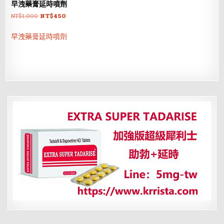
早洩藥膏延時噴劑
原
目
NT$
1,000
NT$
450
始
前
價
價
早洩藥膏延時噴劑
格：
格：
NT$1,000。
NT$450。