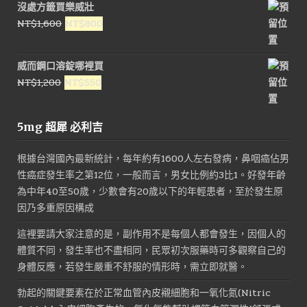
沒處方籤買樂威壯
原
目
NT$
1,600
NT$
800
始
前
價
價
威而鋼口溶錠哪裡買
格：
格：
原
目
NT$
1,200
NT$
550
NT$1,600。
NT$800。
始
前
價
價
5mg 超犀 必利吉
格：
格：
NT$1,200。
NT$550。
根據台灣國內最新統計，每年約有1600人左右發病，鼻咽癌佔男
性癌症發生率之第12位，一般而言，男女比例約3比1。好發年齡
為中年40至50歲，少數會有20歲以下的年輕患者，至於發生原
因乃多重原因構成
這裡要請大家注意的是，副作用不是每個人都會發生，因個人的
體質不同，發生率也不盡相同，民眾初次服藥時可多觀察自己的
身體反應，若發生嚴重不舒服的情形時，需立即就醫。
勃起的關鍵要素在於正常血管內皮襯細胞和一氧化氮(Nitric