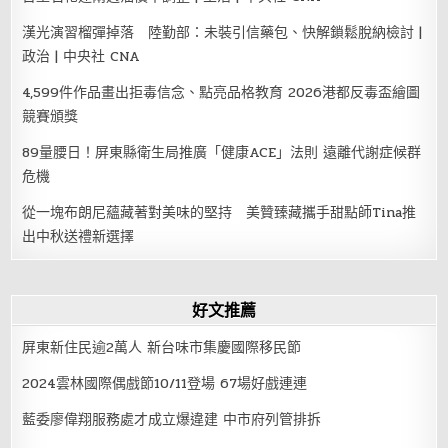
漢光演習榴彈掉落 陸勤部：未裝引信藥包、快解鎖鬆脫納檢討 |
政治 | 中央社 CNA
4,599件作品畫出拒毒信念、點亮品格教育 2026港都反毒盃繪圖
競賽頒獎
89量腰日！屏東縣衛生局推廣「健康ACE」法則 遠離代謝症候群
危機
從一塊布朗尼蘊藏著對美味的堅持 美贊臻藏攜手甜點師Tina推
出中秋送禮新選擇
好文推薦
屏東新住民逾2萬人 新台味市集慶國際移民節
2024雲林國際偶戲節10/11登場 67場好戲連連
藍委廖偉翔服務處才成立爆違建 中市府列管排拆