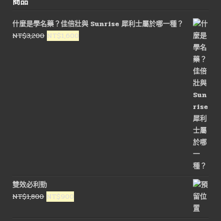
商品
什麼是學名藥？佳倍壯與 Sunrise 犀利士屬於哪一種？
原
目
NT$
3,200
NT$
1,600
始
前
價
價
格：
格：
NT$3,200。
NT$1,600。
雙效必利勁
原
目
NT$
1,800
NT$
900
始
前
價
價