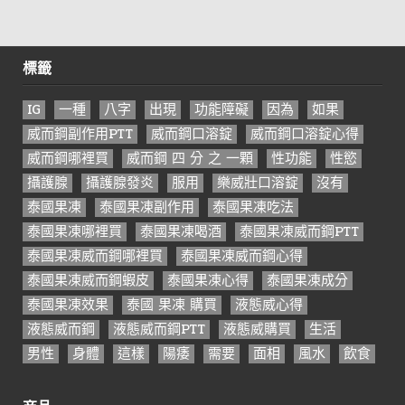
標籤
IG
一種
八字
出現
功能障礙
因為
如果
威而鋼副作用PTT
威而鋼口溶錠
威而鋼口溶錠心得
威而鋼哪裡買
威而鋼 四 分 之 一顆
性功能
性慾
攝護腺
攝護腺發炎
服用
樂威壯口溶錠
沒有
泰國果凍
泰國果凍副作用
泰國果凍吃法
泰國果凍哪裡買
泰國果凍喝酒
泰國果凍威而鋼PTT
泰國果凍威而鋼哪裡買
泰國果凍威而鋼心得
泰國果凍威而鋼蝦皮
泰國果凍心得
泰國果凍成分
泰國果凍效果
泰國 果凍 購買
液態威心得
液態威而鋼
液態威而鋼PTT
液態威購買
生活
男性
身體
這樣
陽痿
需要
面相
風水
飲食