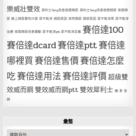
樂威壯雙效
犀利士5mg改善夜間頻尿
犀利士5mg改善夜間頻尿 夜間頻
尿 晚上頻尿要吃什麼 尿不乾淨 頻尿原因 突然頻尿 頻尿原因 尿不乾淨男 尿不乾淨
賽倍達100
治療 夜間頻尿改善運動 尿不乾淨ptt 尿不乾淨定義
賽倍達dcard
賽倍達ptt
賽倍達
哪裡買
賽倍達售價
賽倍達怎麼
吃
賽倍達用法
賽倍達評價
超級雙
效威而鋼
雙效威而鋼ptt
雙效犀利士
騰 素 官
網
彙整
彙