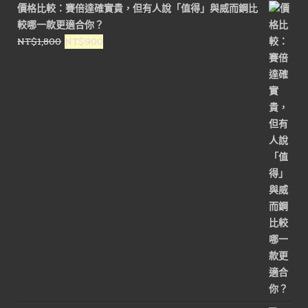
價格比較：賽倍達確實貴，但有人說「值得」與威而鋼比
格：
格：
較哪一款更適合你？
NT$1,800。
NT$900。
原
目
NT$
1,800
NT$
900
始
前
價
價
格：
格：
NT$1,800。
NT$900。