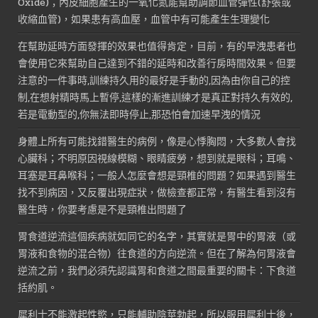
Oxide)；內皮細胞產生的一氧化氮能幫助調節血管彈性(舒張或
收縮血管)，如果患有高血壓，血管中有可能產生生理變化
在幫助延時方面發揮的效果也值得肯定，目前，有的早洩患者也
會使用它來幫助自己達到不錯的延時和改善行房時間效果。但要
注意的一件事時,訓練持久用的最好是手動的,因為由你自己的控
制,在想射精時馬上暫停,這樣的漸進訓練才是真正對持久有效的,
若是電動型的,你無法即時停止,那恐怕會加速早洩的情況
身體上所有可能找錯醫生的病例，像是心悸胸悶，大多數人會找
心臟科；不明原因視線模糊、眼睛疲勞，想到就是眼科；耳鳴、
耳塞是耳鼻喉科；一般人怎麼會想是頸椎的問題？如果遇到醫生
找不到病因，又反覆出現症狀，做檢查都正常，有醫生看到沒有
醫生時，你要考慮是不是頸椎出問題了
胃食道逆流這個疾病就如同它的名字，其實就是胃中的胃液（或
胃液和食物的混合物）往食道的方向逆流。但在了解為何胃液會
逆流之前，我們必須先認識胃和食道之間最重要的關卡：下食道
括約肌。
犀利士不能激起性慾，只能輔助陰莖勃起，所以服用犀利士後，