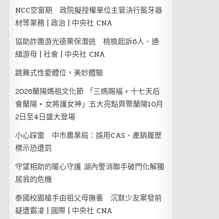
NCC空窗期 政院擬授權單位主管決行藍牙器
材等業務 | 政治 | 中央社 CNA
協助詐團游光德棄保潛逃 桃檢起訴6人、通
緝游母 | 社會 | 中央社 CNA
跳舞式性愛體位，美妙體驗
2026蘭陽媽祖文化節 「三媽賜福 × 十七天后
會蘭陽 × 女將護女神」五大亮點齊聚蘭陽10月
2日至4日盛大登場
小心踩雷 中市農業局：誤用CAS、產銷履歷
標示恐遭罰
守望相助的暖心守護 湖內警消聯手破門化解獨
居翁的危機
泰國校園槍手由祖父母撫養 沉默少友案發前
疑遭霸凌 | 國際 | 中央社 CNA