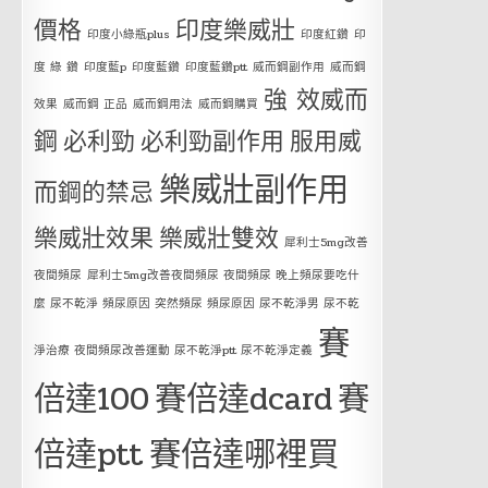
價格
印度樂威壯
印度小綠瓶plus
印度紅鑽
印
度 綠 鑽
印度藍p
印度藍鑽
印度藍鑽ptt
威而鋼副作用
威而鋼
強 效威而
效果
威而鋼 正品
威而鋼用法
威而鋼購買
鋼
必利勁
必利勁副作用
服用威
樂威壯副作用
而鋼的禁忌
樂威壯效果
樂威壯雙效
犀利士5mg改善
夜間頻尿
犀利士5mg改善夜間頻尿 夜間頻尿 晚上頻尿要吃什
麼 尿不乾淨 頻尿原因 突然頻尿 頻尿原因 尿不乾淨男 尿不乾
賽
淨治療 夜間頻尿改善運動 尿不乾淨ptt 尿不乾淨定義
倍達100
賽倍達dcard
賽
倍達ptt
賽倍達哪裡買