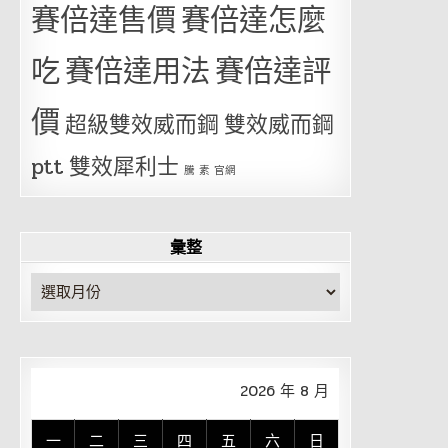
賽倍達售價
賽倍達怎麼
吃
賽倍達用法
賽倍達評
價
超級雙效威而鋼
雙效威而鋼
ptt
雙效犀利士
騰 素 官網
彙整
彙
整
2026 年 8 月
一
二
三
四
五
六
日