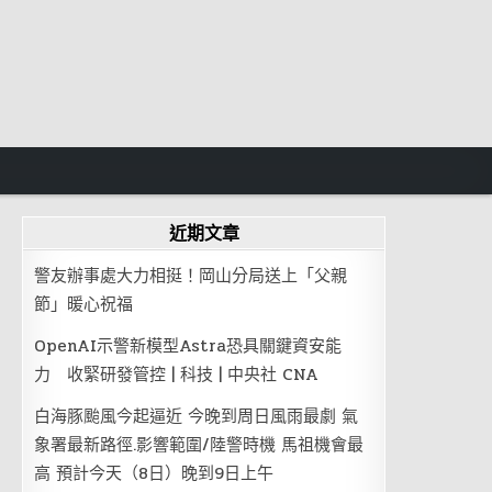
近期文章
警友辦事處大力相挺！岡山分局送上「父親
節」暖心祝福
OpenAI示警新模型Astra恐具關鍵資安能
力 收緊研發管控 | 科技 | 中央社 CNA
白海豚颱風今起逼近 今晚到周日風雨最劇 氣
象署最新路徑.影響範圍/陸警時機 馬祖機會最
高 預計今天（8日）晚到9日上午