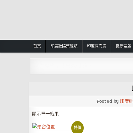
Skip
to
content
首頁
印度壯陽藥種類
印度威而鋼
健康議題
男性陽痿早洩藥:按此進入
Posted by
印度
顯示單一結果
特價