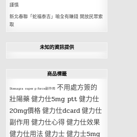
謹慎
新北春聯「蛇福泰吉」喻全有賺錢 開放民眾索
取
未知的資訊提供
商品標籤
不用處方簽的
Stenagra
super p force副作用
壯陽藥
健力仕5mg ptt
健力仕
20mg價格
健力仕dcard
健力仕
副作用
健力仕心得
健力仕效果
健力仕用法
健力士
健力士5mg