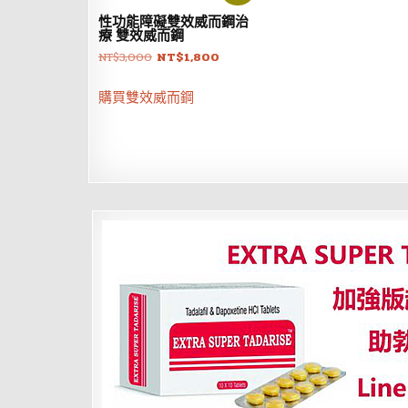
性功能障礙雙效威而鋼治
療 雙效威而鋼
原
目
NT$
3,000
NT$
1,800
始
前
價
價
購買雙效威而鋼
格：
格：
NT$3,000。
NT$1,800。