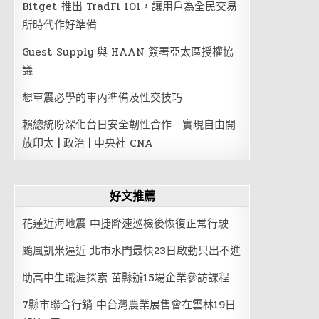
Bitget 推出 TradFi 101，讓用戶為全民交易
所時代作好準備
Guest Supply 與 HAAN 簽署亞太區授權協
議
想車震必學的車內準備及性交技巧
賴總統盼深化台日安全韌性合作 實現自由開
放印太 | 政治 | 中央社 CNA
好文推薦
花蓮近海地震 中捷降速巡檢後恢復正常行駛
颱風凱米逼近 北市水門最快23日啟動只出不進
助高中生職涯探索 苗縣辦15場企業參訪課程
7縣市聯合行銷 中台灣農業展售會在雲林19日