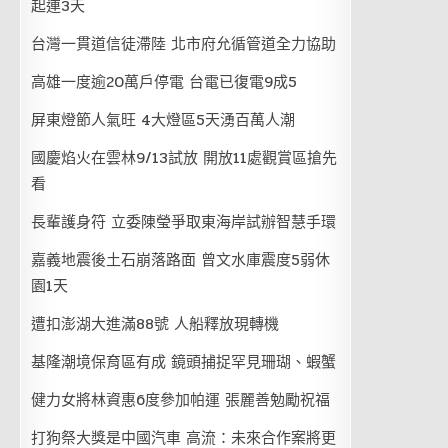
起連3天
台灣一貫道信徒滯陸 北市府允循管道全力協助
高雄一度逾20萬戶停電 台電已復電9成5
屏東燈節人氣旺 4大燈區5天湧百萬人潮
國慶焰火在雲林9/13試放 開放11處觀賞區搶先
看
長輩護身符 立委陳瑩爭取東海岸試辦智慧手環
嘉義地震後土石崩落路面 曾文水庫震度5弱休
園1天
遭扣澎湖大進滿88號 人船釋放現轉機
基隆潮境保育區有成 鏡頭捕捉罕見珊瑚、蝦蟹
健力女將林資惠6度參加帕運 張麗善勉勵祝福
打狗祭大獎是中國汽車 高流：未來合作案將更