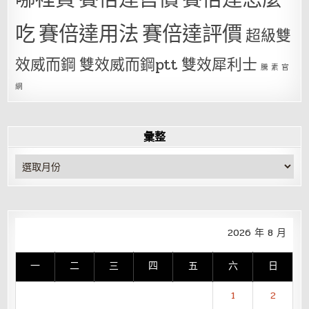
吃
賽倍達用法
賽倍達評價
超級雙
效威而鋼
雙效威而鋼ptt
雙效犀利士
騰 素 官
網
彙整
彙
整
2026 年 8 月
一
二
三
四
五
六
日
1
2