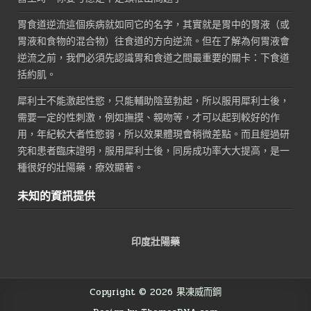
胃食道逆流這個疾病就如同它的名字，其實就是胃中的胃液（或
胃液和食物的混合物）往食道的方向逆流。但在了解為何胃液會
逆流之前，我們必須先認識胃和食道之間最重要的關卡：下食道
括約肌。
犀利士不能激起性慾，只能輔助陰莖勃起，所以服用犀利士後，
需要一定的性刺激，例如撫摸、親吻等，才可以起到較好的作
用，年紀較大者性慾弱，所以效果體現會稍微差點。而且經過研
究和患者臨床證明，服用犀利士後，同房成功率大大提高，是一
種很好的壯陽藥，療效顯著。
未知的資訊提供
印度壯陽藥
Copyright © 2026 果凍威而鋼