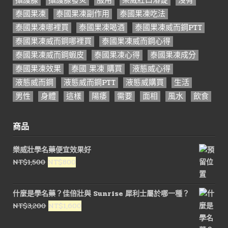
泰國果凍
泰國果凍副作用
泰國果凍吃法
泰國果凍哪裡買
泰國果凍喝酒
泰國果凍威而鋼PTT
泰國果凍威而鋼哪裡買
泰國果凍威而鋼心得
泰國果凍威而鋼蝦皮
泰國果凍心得
泰國果凍成分
泰國果凍效果
泰國 果凍 購買
液態威心得
液態威而鋼
液態威而鋼PTT
液態威購買
生活
男性
身體
這樣
陽痿
需要
面相
風水
飲食
商品
樂威壯學名藥便宜效果好
原
目
NT$
1,500
NT$
800
始
前
價
價
什麼是學名藥？佳倍壯與 Sunrise 犀利士屬於哪一種？
格：
格：
原
目
NT$
3,200
NT$
1,600
NT$1,500。
NT$800。
始
前