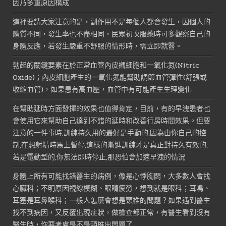
因乃多重原因構成
這裡要請大家注意的是，副作用不是每個人都會發生，因個人的
體質不同，發生率也不盡相同，民眾初次服藥時可多觀察自己的
身體反應，若發生嚴重不舒服的情形時，需立即就醫。
勃起的關鍵要素在於正常血管內皮襯細胞和一氧化氮(Nitric
Oxide)；內皮細胞產生的一氧化氮能幫助調節血管彈性(舒張或
收縮血管)，如果患有高血壓，血管中有可能產生生理變化
在幫助延時方面發揮的效果也值得肯定，目前，有的早洩患者也
會使用它來幫助自己達到不錯的延時和改善行房時間效果。但要
注意的一件事時,訓練持久用的最好是手動的,因為由你自己的控
制,在想射精時馬上暫停,這樣的漸進訓練才是真正對持久有效的,
若是電動型的,你無法即時停止,那恐怕會加速早洩的情況
身體上所有可能找錯醫生的病例，像是心悸胸悶，大多數人會找
心臟科；不明原因視線模糊、眼睛疲勞，想到就是眼科；耳鳴、
耳塞是耳鼻喉科；一般人怎麼會想是頸椎的問題？如果遇到醫生
找不到病因，又反覆出現症狀，做檢查都正常，有醫生看到沒有
醫生時，你要考慮是不是頸椎出問題了