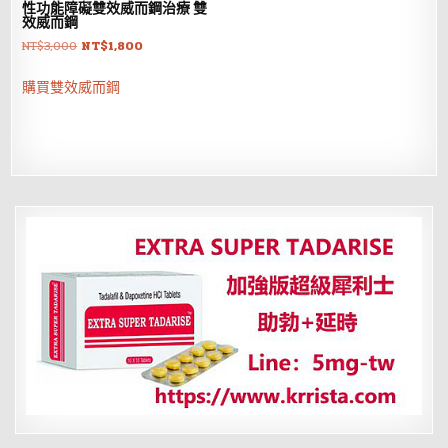
性功能障礙雙效威而鋼治療 雙
效威而鋼
原
目
NT$
3,000
NT$
1,800
始
前
價
價
購買雙效威而鋼
格：
格：
NT$3,000。
NT$1,800。