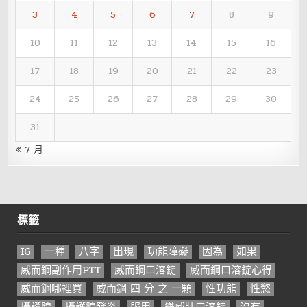
3
4
5
6
7
8
9
10
11
12
13
14
15
16
17
18
19
20
21
22
23
24
25
26
27
28
29
30
31
« 7 月
標籤
IG
一種
八字
出現
功能障礙
因為
如果
威而鋼副作用PTT
威而鋼口溶錠
威而鋼口溶錠心得
威而鋼哪裡買
威而鋼 四 分 之 一顆
性功能
性慾
攝護腺
攝護腺發炎
服用
樂威壯口溶錠
沒有