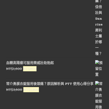
價
價
格：
格：
NT$3,200。
NT$1,600。
血糖高陽痿可服用樂威壯助勃起
原
目
NT$
1,600
NT$
800
始
前
價
價
常介勇膜衣錠服用後頭痛？原因解析與 PTT 使用心得分享
格：
格：
原
目
NT$
3,600
NT$
1,800
NT$1,600。
NT$800。
始
前
價
價
格：
格：