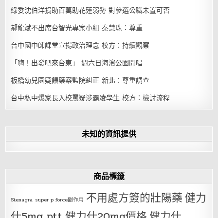
綠委沈伯洋捐助百萬助花蓮弱勢 對參選公職未置可否
郝龍斌不出席台智光專案小組 秦慧珠：尊重
台中國中師課堂宣揚政治理念 校方：持續觀察
「嗨！出發吧來台東」 週六日海濱公園開唱
板橋幼兒園疑餵藥案監院糾正 新北：尊重調查
台中私中爆家長入校罵疑涉霸凌學生 校方：檢討流程
未知的資訊提供
商品標籤
不用處方簽的壯陽藥
健力
Stenagra
super p force副作用
仕5mg ptt
健力仕20mg價格
健力仕