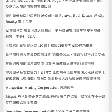
Univar Solutions 收購 H.M. Royal，拓展其在美國橡膠、塑料
及黏合添加劑市場的業務版圖
墨西哥豪華房地產界經紀公司巨頭 Ronival Real Estate 與 eXp
Realty 攜手合作
AI設計全新病毒可滅大腸桿菌 史丹佛研究引發生物安全隱憂 |
科技 | 中央社 CNA
平鎮男用餐突發休克 119線上指導CPR接力AED成功搶命
黃世杰桃園大業黃昏市場拜票 拋市營公車、捷運接駁拚改善交通
桃園環教團前進沖繩交流 深化永續教育思維推動國際視野
展現學子藝文軟實力！115年新北市自強盃學生書法及水彩寫生比
賽成果展示暨埔墘行曾憲新董事長私人珍品收藏聯展隆重登場
Mongolian Mining Corporation 盈利預告
Bitget 與格勒普正念之城管理局簽署合作協議，以探索在不丹建
立持牌數碼資產業務
Ingredion Incorporated 公佈 2026 年第二季度業績