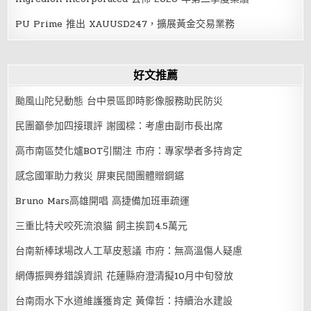
PU Prime 推出 XAUUSD247，擴展黃金交易業務
好文推薦
颱風山陀兒動態 台中景區即時影像服務助民防災
民團籲參加四接環評 謝國樑：考慮由副市長出席
高市南區焚化爐BOT引關注 市府：專家學者多持肯定
感念國軍助力救災 屏東民間團體贈鋼鋸
Bruno Mars高雄開唱 高捷備加班車疏運
三重比特犬咬死流浪貓 飼主挨罰4.5萬元
台南新棒球場改人工草皮惹議 市府：無高溫傷人疑慮
網傳振興券錯誤資訊 花蓮縣府澄清擬10月中旬發放
台南雨水下水道維護獲肯定 黃偉哲：持續治水建設