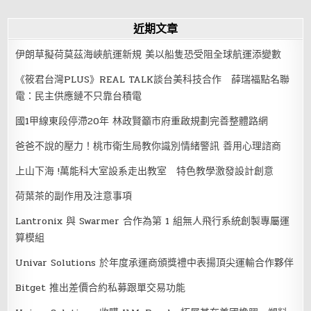
近期文章
伊朗草擬荷莫茲海峽航運新規 美以船隻恐受阻全球航運添變數
《筱君台灣PLUS》REAL TALK談台美科技合作 薛瑞福點名聯
電：民主供應鏈不只靠台積電
國1甲線東段停滯20年 林政賢籲市府重啟規劃完善整體路網
爸爸不說的壓力！桃市衛生局教你識別情緒警訊 善用心理諮商
上山下海 !萬能科大室設系走出教室 特色教學激發設計創意
荷葉茶的副作用及注意事項
Lantronix 與 Swarmer 合作為第 1 組無人飛行系統創製專屬運
算模組
Univar Solutions 於年度承運商頒獎禮中表揚頂尖運輸合作夥伴
Bitget 推出差價合約私募跟單交易功能