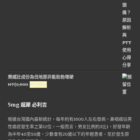
NT$3,600。
NT$1,800。
樂威壯成份為伐地那非能助勃增硬
原
目
NT$
1,600
NT$
800
始
前
價
價
5mg 超犀 必利吉
格：
格：
NT$1,600。
NT$800。
根據台灣國內最新統計，每年約有1600人左右發病，鼻咽癌佔男
性癌症發生率之第12位，一般而言，男女比例約3比1。好發年齡
為中年40至50歲，少數會有20歲以下的年輕患者，至於發生原