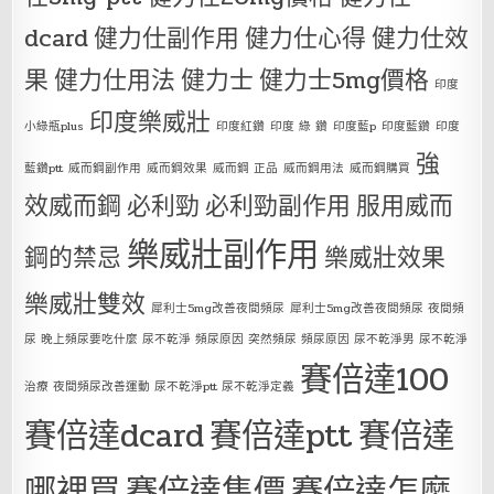
dcard
健力仕副作用
健力仕心得
健力仕效
果
健力仕用法
健力士
健力士5mg價格
印度
印度樂威壯
小綠瓶plus
印度紅鑽
印度 綠 鑽
印度藍p
印度藍鑽
印度
強
藍鑽ptt
威而鋼副作用
威而鋼效果
威而鋼 正品
威而鋼用法
威而鋼購買
效威而鋼
必利勁
必利勁副作用
服用威而
樂威壯副作用
鋼的禁忌
樂威壯效果
樂威壯雙效
犀利士5mg改善夜間頻尿
犀利士5mg改善夜間頻尿 夜間頻
尿 晚上頻尿要吃什麼 尿不乾淨 頻尿原因 突然頻尿 頻尿原因 尿不乾淨男 尿不乾淨
賽倍達100
治療 夜間頻尿改善運動 尿不乾淨ptt 尿不乾淨定義
賽倍達dcard
賽倍達ptt
賽倍達
哪裡買
賽倍達售價
賽倍達怎麼