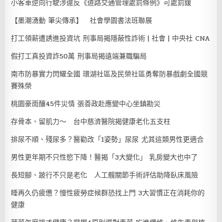
小客車逆向行駛涉違反《道路交通管理處罰條例》可處罰鍰
【墨潮湧動 筆尖傳承】 社會學園書法班聯展
打工領薪遭誘進投資坑 刑事局揭隱蔽性詐術 | 社會 | 中央社 CNA
假打工真投資詐50萬 刑事局揭遠端兼職騙局
南市防暴實力閃耀全國 環湖社區及民榮社區勇奪防暴戲劇全國競
賽殊榮
桃園豪雨釀45件災情 張善政赴應變中心坐鎮勘災
存骨本、留肌力～ 台中慈濟醫院揭健康老化五支柱
排尿不順、殘尿多？醫勸改「1姿勢」尿尿 尤其這類男性更適合
男性更年期不只性慾下降！醫揭「3大變化」 乳房變大也中了
長短腳、跛行不只是老化 人工髖關節手術評估助降臥床風險
睡再久仍疲憊？慢性疲勞症候群恐找上門 3大習慣正在消耗你的
健康