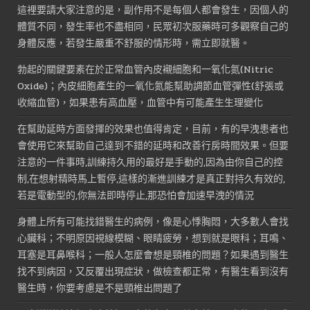
這裡要請大家注意的是，副作用不是每個人都會發生，因個人的
體質不同，發生率也不盡相同，民眾初次服藥時可多觀察自己的
身體反應，若發生嚴重不舒服的情形時，需立即就醫。
勃起的關鍵要素在於正常血管內皮襯細胞和一氧化氮(Nitric
Oxide)；內皮細胞產生的一氧化氮能幫助調節血管彈性(舒張或
收縮血管)，如果患有高血壓，血管中有可能產生生理變化
在幫助延時方面發揮的效果也值得肯定，目前，有的早洩患者也
會使用它來幫助自己達到不錯的延時和改善行房時間效果。但要
注意的一件事時,訓練持久用的最好是手動的,因為由你自己的控
制,在想射精時馬上暫停,這樣的漸進訓練才是真正對持久有效的,
若是電動型的,你無法即時停止,那恐怕會加速早洩的情況
身體上所有可能找錯醫生的病例，像是心悸胸悶，大多數人會找
心臟科；不明原因視線模糊、眼睛疲勞，想到就是眼科；耳鳴、
耳塞是耳鼻喉科；一般人怎麼會想是頸椎的問題？如果遇到醫生
找不到病因，又反覆出現症狀，做檢查都正常，有醫生看到沒有
醫生時，你要考慮是不是頸椎出問題了