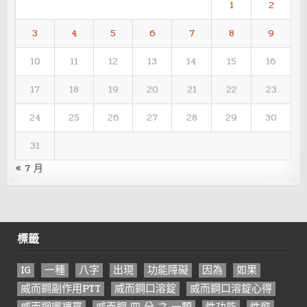
1
2
3
4
5
6
7
8
9
10
11
12
13
14
15
16
17
18
19
20
21
22
23
24
25
26
27
28
29
30
31
« 7 月
標籤
IG
一種
八字
出現
功能障礙
因為
如果
威而鋼副作用PTT
威而鋼口溶錠
威而鋼口溶錠心得
威而鋼哪裡買
威而鋼 四 分 之 一顆
性功能
性慾