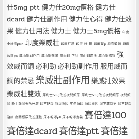
仕5mg ptt
健力仕20mg價格
健力仕
dcard
健力仕副作用
健力仕心得
健力仕效
果
健力仕用法
健力士
健力士5mg價格
印度
印度樂威壯
小綠瓶plus
印度紅鑽
印度 綠 鑽
印度藍p
印度藍鑽
印度
強
藍鑽ptt
威而鋼副作用
威而鋼效果
威而鋼 正品
威而鋼用法
威而鋼購買
效威而鋼
必利勁
必利勁副作用
服用威而
樂威壯副作用
鋼的禁忌
樂威壯效果
樂威壯雙效
犀利士5mg改善夜間頻尿
犀利士5mg改善夜間頻尿 夜間頻
尿 晚上頻尿要吃什麼 尿不乾淨 頻尿原因 突然頻尿 頻尿原因 尿不乾淨男 尿不乾淨
賽倍達100
治療 夜間頻尿改善運動 尿不乾淨ptt 尿不乾淨定義
賽倍達dcard
賽倍達ptt
賽倍達