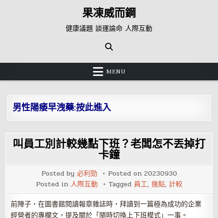
Skip
果凍威而鋼
to
content
健康議題 談運論命 人際互動
MENU
男性陽痿早洩藥:按此進入
叫員工別計較幾點下班？老闆怎不丟掉打
卡鐘
Posted by
必利勁
Posted on
20230930
Posted in
人際互動
Tagged
員工
,
幾點
,
計較
前陣子，在圖書館閱讀報章雜誌時，拜讀到一篇極為成功的企業
經營者的專欄文，提及關於「隨時切換上下班模式」一事。