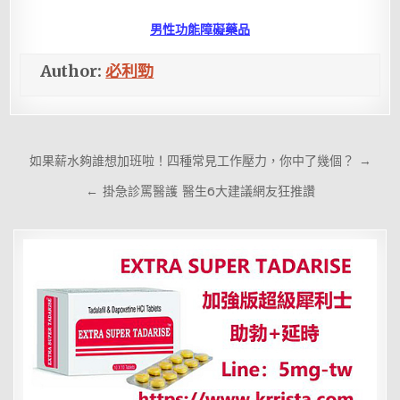
男性功能障礙藥品
Author:
必利勁
文
如果薪水夠誰想加班啦！四種常見工作壓力，你中了幾個？ →
章
← 掛急診罵醫護 醫生6大建議網友狂推讚
導
覽