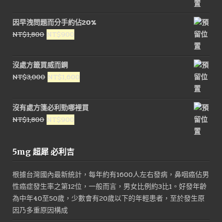
始
前
價
價
因早洩問題而分手約佔20%
格：
格：
原
目
NT$
1,800
NT$
900
NT$1,200。
NT$500。
始
前
價
價
沒處方籤買威而鋼
格：
格：
原
目
NT$
3,000
NT$
1,600
NT$1,800。
NT$900。
始
前
價
價
沒有處方箋必利勁哪裡買
格：
格：
原
目
NT$
1,800
NT$
900
NT$3,000。
NT$1,600。
始
前
價
價
5mg 超犀 必利吉
格：
格：
NT$1,800。
NT$900。
根據台灣國內最新統計，每年約有1600人左右發病，鼻咽癌佔男
性癌症發生率之第12位，一般而言，男女比例約3比1。好發年齡
為中年40至50歲，少數會有20歲以下的年輕患者，至於發生原
因乃多重原因構成