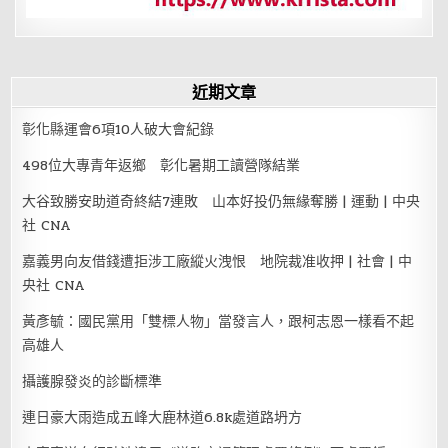
近期文章
彰化縣運會6項10人破大會紀錄
498位大專青年返鄉 彰化暑期工讀營隊結業
大谷致勝安助道奇終結7連敗 山本好投仍無緣奪勝 | 運動 | 中央
社 CNA
嘉義男向友借錢遭拒涉工廠縱火洩恨 地院裁准收押 | 社會 | 中
央社 CNA
黃彥毓：國民黨用「雙標人物」當發言人，跟柯志恩一樣看不起
高雄人
攝護腺發炎的診斷標準
連日豪大雨造成五峰大鹿林道6.8k處道路坍方