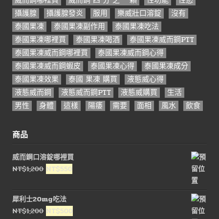
攝護腺
攝護腺發炎
服用
樂威壯口溶錠
沒有
泰國果凍
泰國果凍副作用
泰國果凍吃法
泰國果凍哪裡買
泰國果凍喝酒
泰國果凍威而鋼PTT
泰國果凍威而鋼哪裡買
泰國果凍威而鋼心得
泰國果凍威而鋼蝦皮
泰國果凍心得
泰國果凍成分
泰國果凍效果
泰國 果凍 購買
液態威心得
液態威而鋼
液態威而鋼PTT
液態威購買
生活
男性
身體
這樣
陽痿
需要
面相
風水
飲食
商品
威而鋼口溶錠哪裡買
原
目
NT$
1,200
NT$
550
始
前
價
價
犀利士20mg吃法
格：
格：
原
目
NT$
1,200
NT$
500
NT$1,200。
NT$550。