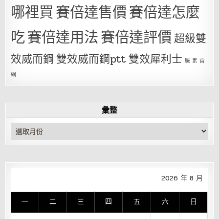
哪裡買
賽倍達售價
賽倍達怎麼
吃
賽倍達用法
賽倍達評價
超級雙
效威而鋼
雙效威而鋼ptt
雙效犀利士
騰 素 官
網
彙整
彙
整
2026 年 8 月
一
二
三
四
五
六
日