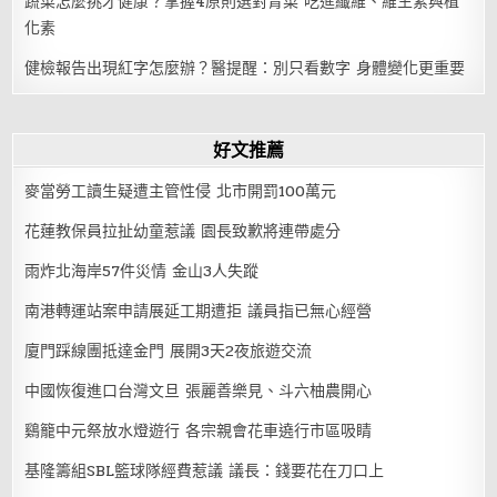
蔬菜怎麼挑才健康？掌握4原則選對青菜 吃進纖維、維生素與植
化素
健檢報告出現紅字怎麼辦？醫提醒：別只看數字 身體變化更重要
好文推薦
麥當勞工讀生疑遭主管性侵 北市開罰100萬元
花蓮教保員拉扯幼童惹議 園長致歉將連帶處分
雨炸北海岸57件災情 金山3人失蹤
南港轉運站案申請展延工期遭拒 議員指已無心經營
廈門踩線團抵達金門 展開3天2夜旅遊交流
中國恢復進口台灣文旦 張麗善樂見、斗六柚農開心
鷄籠中元祭放水燈遊行 各宗親會花車遶行市區吸睛
基隆籌組SBL籃球隊經費惹議 議長：錢要花在刀口上