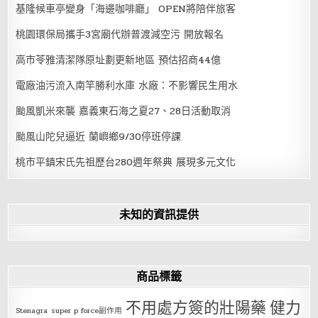
基隆候車亭變身「海邊咖啡廳」 OPEN將陪伴旅客
桃園環保局攜手3宮廟代辦普渡減空污 開放報名
高市苓雅清潔隊原址劃更新地區 預估招商44億
電廠油污流入南竿勝利水庫 水廠：不影響民生用水
颱風凱米來襲 嘉義東石海之夏27、28日活動取消
颱風山陀兒逼近 蘭嶼鄉9/30停班停課
桃市平鎮宋氏先祖歷台280週年祭典 展現多元文化
未知的資訊提供
商品標籤
不用處方簽的壯陽藥
健力
Stenagra
super p force副作用