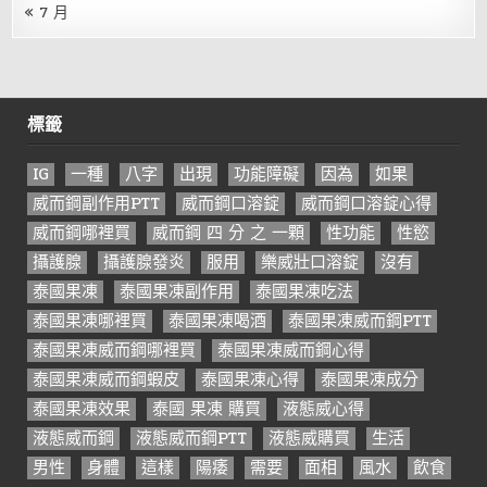
« 7 月
標籤
IG
一種
八字
出現
功能障礙
因為
如果
威而鋼副作用PTT
威而鋼口溶錠
威而鋼口溶錠心得
威而鋼哪裡買
威而鋼 四 分 之 一顆
性功能
性慾
攝護腺
攝護腺發炎
服用
樂威壯口溶錠
沒有
泰國果凍
泰國果凍副作用
泰國果凍吃法
泰國果凍哪裡買
泰國果凍喝酒
泰國果凍威而鋼PTT
泰國果凍威而鋼哪裡買
泰國果凍威而鋼心得
泰國果凍威而鋼蝦皮
泰國果凍心得
泰國果凍成分
泰國果凍效果
泰國 果凍 購買
液態威心得
液態威而鋼
液態威而鋼PTT
液態威購買
生活
男性
身體
這樣
陽痿
需要
面相
風水
飲食