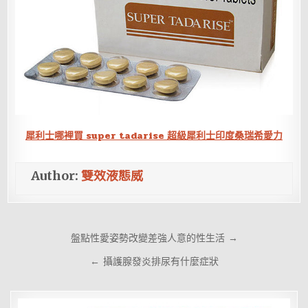
犀利士哪裡買 super tadarise 超級犀利士印度桑瑞希愛力
Author:
雙效液態威
文
盤點性愛姿勢改變差強人意的性生活 →
章
← 攝護腺發炎排尿有什麼症狀
導
覽