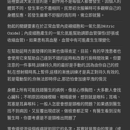
這裡要請大家注意的是，副作用不是每個人都會發生，因個人的
體質不同，發生率也不盡相同，民眾初次服藥時可多觀察自己的
身體反應，若發生嚴重不舒服的情形時，需立即就醫。
勃起的關鍵要素在於正常血管內皮襯細胞和一氧化氮(Nitric
Oxide)；內皮細胞產生的一氧化氮能幫助調節血管彈性(舒張或
收縮血管)，如果患有高血壓，血管中有可能產生生理變化
在幫助延時方面發揮的效果也值得肯定，目前，有的早洩患者也
會使用它來幫助自己達到不錯的延時和改善行房時間效果。但要
注意的一件事時,訓練持久用的最好是手動的,因為由你自己的控
制,在想射精時馬上暫停,這樣的漸進訓練才是真正對持久有效的,
若是電動型的,你無法即時停止,那恐怕會加速早洩的情況
身體上所有可能找錯醫生的病例，像是心悸胸悶，大多數人會找
心臟科；不明原因視線模糊、眼睛疲勞，想到就是眼科；耳鳴、
耳塞是耳鼻喉科；一般人怎麼會想是頸椎的問題？如果遇到醫生
找不到病因，又反覆出現症狀，做檢查都正常，有醫生看到沒有
醫生時，你要考慮是不是頸椎出問題了
胃食道逆流這個疾病就如同它的名字，其實就是胃中的胃液（或