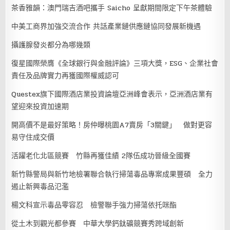
茶香雅韻：澳門瑞吉酒吧攜手 Saicho 呈獻期間限定下午茶體驗
中美工商界加強交流合作 共話產業鏈供應鏈協同發展新機遇
攝護腺發炎都分為哪幾類
復星國際榮膺《全球銀行與金融評論》三項大獎，ESG、企業社會
責任及品牌實力再獲國際權威認可
Questex旗下國際酒店業投資論壇亞洲峰會表示，亞洲酒店業有
望迎來投資加速期
開高價不是最好策略！房仲曝桃園A7賣房「3關鍵」 做對更容
易守住成交價
活躍老化北區競賽 竹縣再獲佳績 2隊伍成功晉級全國賽
新竹縣警局與新竹地檢署聯合執行掃蕩毒品專案成果豐碩 全力
遏止新興毒品氾濫
楊文科宣示毒品零容忍 檢警聯手強力掃蕩依托咪酯
從土木到觀光都參賽 中華大學鈣鈦礦競賽秀跨域創新