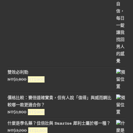
雙效必利勁
原
目
NT$
1,800
NT$
900
始
前
價
價
價格比較：賽倍達確實貴，但有人說「值得」與威而鋼比
格：
格：
較哪一款更適合你？
NT$1,800。
NT$900。
原
目
NT$
1,800
NT$
900
始
前
什麼是學名藥？佳倍壯與 Sunrise 犀利士屬於哪一種？
價
價
原
目
NT$
3,200
NT$
1,600