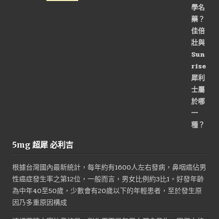
格：
格：
始
前
NT$1,800。
NT$900。
價
價
格：
格：
NT$3,200。
NT$1,600。
5mg 超犀 必利吉
根據台灣國內最新統計，每年約有1600人左右發病，鼻咽癌佔男
性癌症發生率之第12位，一般而言，男女比例約3比1。好發年齡
為中年40至50歲，少數會有20歲以下的年輕患者，至於發生原
因乃多重原因構成