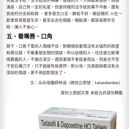
先看法令紋，法令紋向外伸展，這樣的人，人際關系很好，高朋
滿座，自己有一定的名望，但是同樣的法令紋如果不平衡，還有
其他的分支和紋路 ，會多發生口舌，脾氣不好，跟這樣的 人在一
起會容易惹是生非，甚至出去吃個飯，喝點酒，都容易節外生
枝，讓人不省心。
五、看嘴唇、口角
唇干，口角下垂的人情緒不佳，對親情和愛情沒有太強烈的欲望
和責任感，不看重朋友間的情誼，所以這樣的人，往往是比較薄
情寡義的人，不適合深交，遇到事情不會挺身而出，但是也不至
于背后捅刀子，只不過是性格使然，對父母，兄弟姐妹都沒有太
深刻的情誼，更不用說對朋友了。
文：朵朵塔羅師梓涵（微信公眾號：taluoduoduo）
犀利士原創文章 未經允許請勿轉載