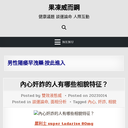
Skip
果凍威而鋼
to
content
健康議題 談運論命 人際互動
MENU
男性陽痿早洩藥:按此進入
內心奸詐的人有哪些相貌特征？
Posted by
雙效液態威
Posted on
20231014
Posted in
談運論命
,
面相分析
Tagged
內心
,
奸詐
,
相貌
犀利士 super tadarise 80mg