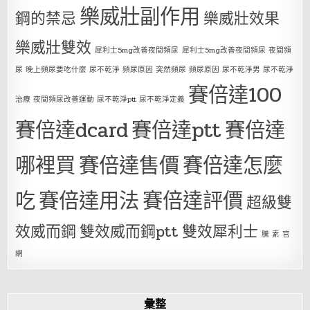
樂威壯副作用
鋼的禁忌
樂威壯效果
樂威壯雙效
犀利士5mg改善夜間頻尿
犀利士5mg改善夜間頻尿 夜間頻
尿 晚上頻尿要吃什麼 尿不乾淨 頻尿原因 突然頻尿 頻尿原因 尿不乾淨男 尿不乾淨
賽倍達100
治療 夜間頻尿改善運動 尿不乾淨ptt 尿不乾淨定義
賽倍達dcard
賽倍達ptt
賽倍達
哪裡買
賽倍達售價
賽倍達怎麼
吃
賽倍達用法
賽倍達評價
超級雙
效威而鋼
雙效威而鋼ptt
雙效犀利士
騰 素 官
網
彙整