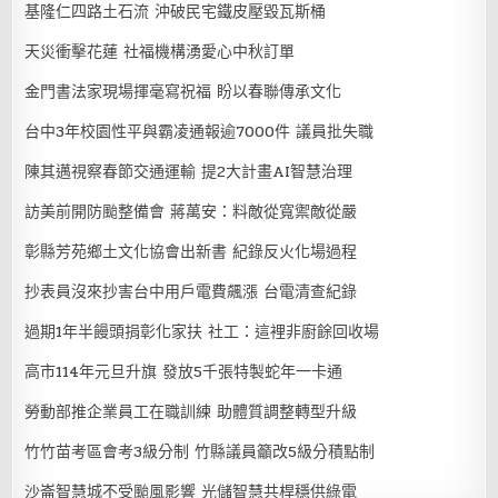
基隆仁四路土石流 沖破民宅鐵皮壓毀瓦斯桶
天災衝擊花蓮 社福機構湧愛心中秋訂單
金門書法家現場揮毫寫祝福 盼以春聯傳承文化
台中3年校園性平與霸凌通報逾7000件 議員批失職
陳其邁視察春節交通運輸 提2大計畫AI智慧治理
訪美前開防颱整備會 蔣萬安：料敵從寬禦敵從嚴
彰縣芳苑鄉土文化協會出新書 紀錄反火化場過程
抄表員沒來抄害台中用戶電費飆漲 台電清查紀錄
過期1年半饅頭捐彰化家扶 社工：這裡非廚餘回收場
高市114年元旦升旗 發放5千張特製蛇年一卡通
勞動部推企業員工在職訓練 助體質調整轉型升級
竹竹苗考區會考3級分制 竹縣議員籲改5級分積點制
沙崙智慧城不受颱風影響 光儲智慧共桿穩供綠電