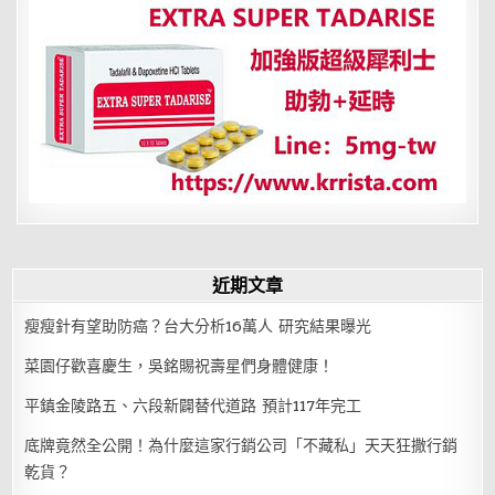
近期文章
瘦瘦針有望助防癌？台大分析16萬人 研究結果曝光
菜園仔歡喜慶生，吳銘賜祝壽星們身體健康！
平鎮金陵路五、六段新闢替代道路 預計117年完工
底牌竟然全公開！為什麼這家行銷公司「不藏私」天天狂撒行銷
乾貨？