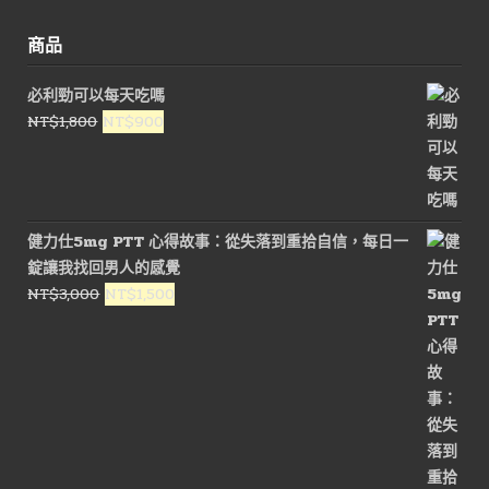
商品
必利勁可以每天吃嗎
原
目
NT$
1,800
NT$
900
始
前
價
價
格：
格：
NT$1,800。
NT$900。
健力仕5mg PTT 心得故事：從失落到重拾自信，每日一
錠讓我找回男人的感覺
原
目
NT$
3,000
NT$
1,500
始
前
價
價
格：
格：
NT$3,000。
NT$1,500。