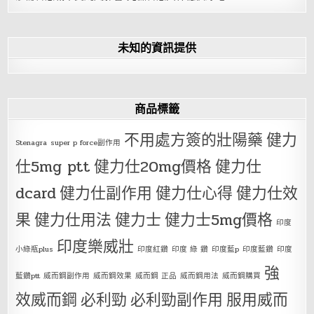
未知的資訊提供
商品標籤
不用處方簽的壯陽藥
健力
Stenagra
super p force副作用
仕5mg ptt
健力仕20mg價格
健力仕
dcard
健力仕副作用
健力仕心得
健力仕效
果
健力仕用法
健力士
健力士5mg價格
印度
印度樂威壯
小綠瓶plus
印度紅鑽
印度 綠 鑽
印度藍p
印度藍鑽
印度
強
藍鑽ptt
威而鋼副作用
威而鋼效果
威而鋼 正品
威而鋼用法
威而鋼購買
效威而鋼
必利勁
必利勁副作用
服用威而