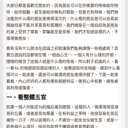
大部分都是喜歡交朋友的，因為朋友可以在你需要的時候給你陪
伴，給你鼓勵，甚至是給你無私的幫助，但是也有時候，我們無
法甄別什么樣的朋友是值得深交的，什么樣的朋友是可以去高談
闊論但是不能共享富貴和貧賤的。我們總是在一個自認為是朋友
的身上受到了傷害，欺騙甚至是背叛，我們才知道這樣的人，不
值得做朋友。
那有沒有什么辦法在認識之初就讓我們能夠謹慎一些相處呢？其
實古語說的話都很在理，“相由心生”，一個人有什么樣的外貌，
隱隱的暗含了這個人就是什么樣的性格。所以對于初識的人，看
一看Ta 的相貌就知道這樣的人，是應該如何去相處，遇到什么事
情可以一起承擔，還是可以做酒肉朋友逢場作戲了。下面一起來
看看，內心奸詐的人都有哪些相貌特征，做到心中有數，避免被
其利用或傷害。
一、看整體五官
如果一個人你能從Ta的腦后看到腮部，這樣的人，做事情很容易
見利忘義，或者是背信棄義，在有利益之爭時，他很容易在背后
捅你一刀子，所以這樣的人，不適合一起坐合伙做生意，或是一
起參與什么項目，除非你就想不賺錢或者是想虧錢。