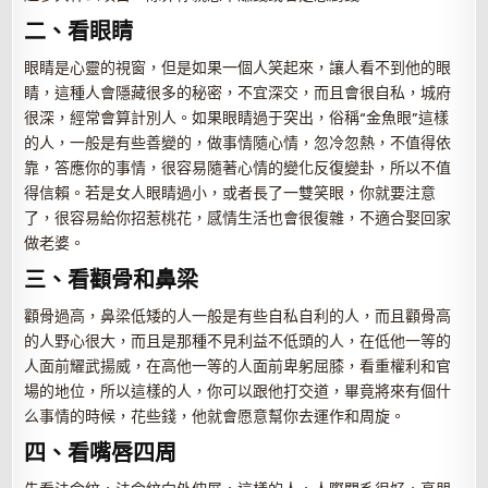
二、看眼睛
眼睛是心靈的視窗，但是如果一個人笑起來，讓人看不到他的眼
睛，這種人會隱藏很多的秘密，不宜深交，而且會很自私，城府
很深，經常會算計別人。如果眼睛過于突出，俗稱“金魚眼”這樣
的人，一般是有些善變的，做事情隨心情，忽冷忽熱，不值得依
靠，答應你的事情，很容易隨著心情的變化反復變卦，所以不值
得信賴。若是女人眼睛過小，或者長了一雙笑眼，你就要注意
了，很容易給你招惹桃花，感情生活也會很復雜，不適合娶回家
做老婆。
三、看顴骨和鼻梁
顴骨過高，鼻梁低矮的人一般是有些自私自利的人，而且顴骨高
的人野心很大，而且是那種不見利益不低頭的人，在低他一等的
人面前耀武揚威，在高他一等的人面前卑躬屈膝，看重權利和官
場的地位，所以這樣的人，你可以跟他打交道，畢竟將來有個什
么事情的時候，花些錢，他就會愿意幫你去運作和周旋。
四、看嘴唇四周