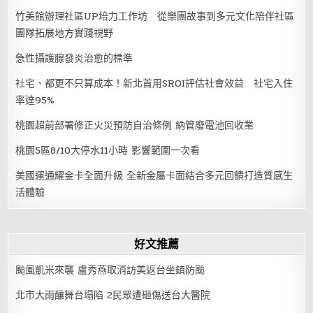
竹美館辦理社區UP培力工作坊 從樂團故事到多元文化陪伴社區
團隊拓展地方實踐視野
急性攝護腺發炎治愈的標準
社宅、都更不只算成本！新北首用SROI評估社會效益 社宅入住
率達95%
桃園超前部署修正火災預防自治條例 納管廢電池回收業
桃園5區8/10大停水11小時 影響範圍一次看
美國運通耀金卡全面升級 全新金屬卡面結合多元回饋打造質感生
活體驗
好文推薦
颱風凱米來襲 盧秀燕取消訪美返台坐鎮防颱
北市大雨釀舞台塌陷 2民眾遭砸傷送台大醫院