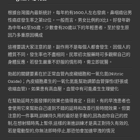
價
價
格：
格：
根據台灣國內最新統計，每年約有1600人左右發病，鼻咽癌佔男
NT$1,800。
NT$900。
性癌症發生率之第12位，一般而言，男女比例約3比1。好發年齡
為中年40至50歲，少數會有20歲以下的年輕患者，至於發生原
因乃多重原因構成
這裡要請大家注意的是，副作用不是每個人都會發生，因個人的
體質不同，發生率也不盡相同，民眾初次服藥時可多觀察自己的
身體反應，若發生嚴重不舒服的情形時，需立即就醫。
勃起的關鍵要素在於正常血管內皮襯細胞和一氧化氮(Nitric
Oxide)；內皮細胞產生的一氧化氮能幫助調節血管彈性(舒張或
收縮血管)，如果患有高血壓，血管中有可能產生生理變化
在幫助延時方面發揮的效果也值得肯定，目前，有的早洩患者也
會使用它來幫助自己達到不錯的延時和改善行房時間效果。但要
注意的一件事時,訓練持久用的最好是手動的,因為由你自己的控
制,在想射精時馬上暫停,這樣的漸進訓練才是真正對持久有效的,
若是電動型的,你無法即時停止,那恐怕會加速早洩的情況