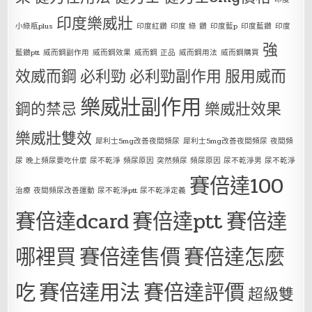
印度樂威壯
小綠瓶plus
印度紅鑽
印度 綠 鑽
印度藍p
印度藍鑽
印度
強
藍鑽ptt
威而鋼副作用
威而鋼效果
威而鋼 正品
威而鋼用法
威而鋼購買
效威而鋼
必利勁
必利勁副作用
服用威而
樂威壯副作用
鋼的禁忌
樂威壯效果
樂威壯雙效
犀利士5mg改善夜間頻尿
犀利士5mg改善夜間頻尿 夜間頻
尿 晚上頻尿要吃什麼 尿不乾淨 頻尿原因 突然頻尿 頻尿原因 尿不乾淨男 尿不乾淨
賽倍達100
治療 夜間頻尿改善運動 尿不乾淨ptt 尿不乾淨定義
賽倍達dcard
賽倍達ptt
賽倍達
哪裡買
賽倍達售價
賽倍達怎麼
吃
賽倍達用法
賽倍達評價
超級雙