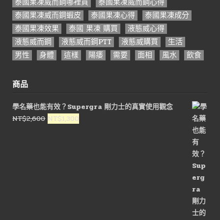
泰國果凍威而鋼哪裡買
泰國果凍威而鋼心得
泰國果凍威而鋼蝦皮
泰國果凍心得
泰國果凍成分
泰國果凍效果
泰國 果凍 購買
液態威心得
液態威而鋼
液態威而鋼PTT
液態威購買
生活
男性
身體
這樣
陽痿
需要
面相
風水
飲食
商品
學名藥也能有效？Supergra 剛力士的真實使用觀念
原
目
NT$
2,600
NT$
1,300
始
前
價
價
格：
格：
NT$2,600。
NT$1,300。