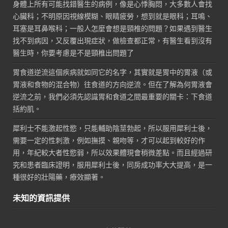
身體上所有可能找錯醫生的病例，像是心悸胸悶，大多數人會找
心臟科；不明原因視線模糊、眼睛疲勞，想到就是眼科；耳鳴、
耳塞是耳鼻喉科；一般人怎麼會想是頸椎的問題？如果遇到醫生
找不到病因，又反覆出現症狀，做檢查都正常，有醫生看到沒有
醫生時，你要考慮是不是頸椎出問題了
胃食道逆流這個疾病就如同它的名字，其實就是胃中的胃液（或
胃液和食物的混合物）往食道的方向逆流。但在了解為何胃液會
逆流之前，我們必須先認識胃和食道之間最重要的關卡：下食道
括約肌。
犀利士不能激起性慾，只能輔助陰莖勃起，所以服用犀利士後，
需要一定的性刺激，例如撫摸、親吻等，才可以起到較好的作
用，年紀較大者性慾弱，所以效果體現會稍微差點。而且經過研
究和患者臨床證明，服用犀利士後，同房成功率大大提高，是一
種很好的壯陽藥，療效顯著。
未知的資訊提供