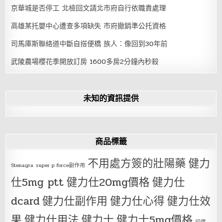
京華城是否停工 北檢回文請北市府自行依職責處理
高雄某托嬰中心遭查多項缺失 市府撤銷準公托資格
司馬庫斯聯絡道中斷自搭便橋 族人：像回到30年前
武陵農場櫻花季開放訂房 1600多房2分鐘內秒殺
未知的資訊提供
商品標籤
不用處方簽的壯陽藥
健力
Stenagra
super p force副作用
仕5mg ptt
健力仕20mg價格
健力仕
dcard
健力仕副作用
健力仕心得
健力仕效
果
健力仕用法
健力士
健力士5mg價格
印度