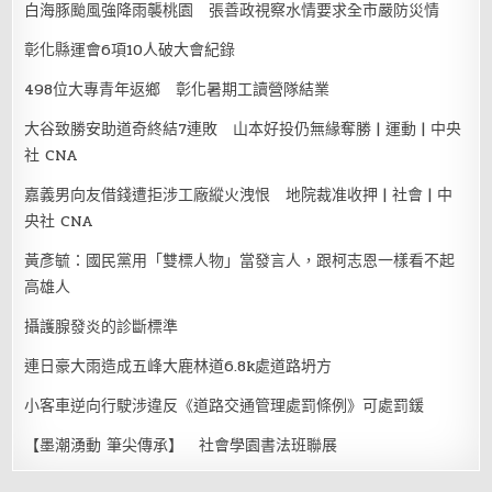
白海豚颱風強降雨襲桃園 張善政視察水情要求全市嚴防災情
彰化縣運會6項10人破大會紀錄
498位大專青年返鄉 彰化暑期工讀營隊結業
大谷致勝安助道奇終結7連敗 山本好投仍無緣奪勝 | 運動 | 中央
社 CNA
嘉義男向友借錢遭拒涉工廠縱火洩恨 地院裁准收押 | 社會 | 中
央社 CNA
黃彥毓：國民黨用「雙標人物」當發言人，跟柯志恩一樣看不起
高雄人
攝護腺發炎的診斷標準
連日豪大雨造成五峰大鹿林道6.8k處道路坍方
小客車逆向行駛涉違反《道路交通管理處罰條例》可處罰鍰
【墨潮湧動 筆尖傳承】 社會學園書法班聯展