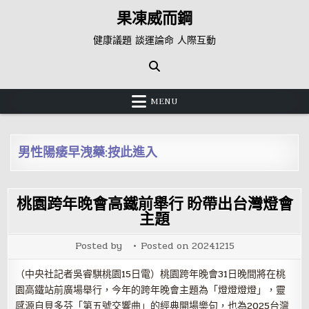
Skip
果凍威而鋼
to
content
健康議題 談運論命 人際互動
MENU
男性陽痿早洩藥:按此進入
桃園跨年晚會高鐵前舉行 盼帶出台灣燈會
主題
Posted by
Posted on
20241215
（中央社記者吳睿騏桃園15日電）桃園跨年晚會31日晚間將在桃
園高鐵站前廣場舉行，今年的跨年晚會主題為「燈燈燈燈」，靈
感源自貝多芬「第五號交響曲」的經典開場樂句，也為2025台灣