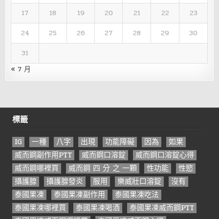
17
18
19
20
21
22
23
24
25
26
27
28
29
30
31
« 7 月
標籤
IG
一種
八字
出現
功能障礙
因為
如果
威而鋼副作用PTT
威而鋼口溶錠
威而鋼口溶錠心得
威而鋼哪裡買
威而鋼 四 分 之 一顆
性功能
性慾
攝護腺
攝護腺發炎
服用
樂威壯口溶錠
沒有
泰國果凍
泰國果凍副作用
泰國果凍吃法
泰國果凍哪裡買
泰國果凍喝酒
泰國果凍威而鋼PTT