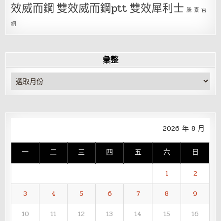
效威而鋼
雙效威而鋼ptt
雙效犀利士
騰 素 官
網
彙整
彙
整
2026 年 8 月
一
二
三
四
五
六
日
1
2
3
4
5
6
7
8
9
10
11
12
13
14
15
16