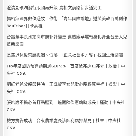
澄清湖環湖漫行版圖再升級 鳥松文前路新步道完工
揭密無國界數位遊牧工作術 「青年國際論壇」邀英美韓百萬創作
YouTuber打卡高雄
台鐵董事長肯定高市府都計變更 舊機廠華麗轉身化身全台最大兒
童新樂園
長輩退休後常感孤獨、低落 「正念社會處方箋」找回生活樂趣
116年度國防預算預期逾GDP3% 首度破兆達1.1兆元 | 政治 | 中
央社 CNA
網紅老爸父親節特映 王識賢享女兒愛心晚餐感幸福 | 娛樂 | 中
央社 CNA
張皓崴不擔心首打點遲到 追隨陳傑憲軌跡成長 | 運動 | 中央社
CNA
檢方抗告成功 台東農業處長涉圖利羈押禁見 | 社會 | 中央社
CNA