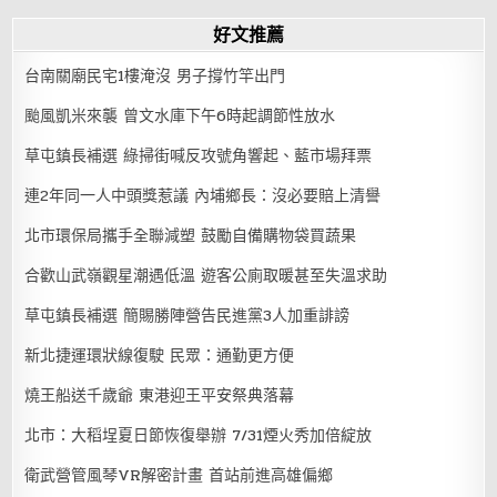
好文推薦
台南關廟民宅1樓淹沒 男子撐竹竿出門
颱風凱米來襲 曾文水庫下午6時起調節性放水
草屯鎮長補選 綠掃街喊反攻號角響起、藍市場拜票
連2年同一人中頭獎惹議 內埔鄉長：沒必要賠上清譽
北市環保局攜手全聯減塑 鼓勵自備購物袋買蔬果
合歡山武嶺觀星潮遇低溫 遊客公廁取暖甚至失溫求助
草屯鎮長補選 簡賜勝陣營告民進黨3人加重誹謗
新北捷運環狀線復駛 民眾：通勤更方便
燒王船送千歲爺 東港迎王平安祭典落幕
北市：大稻埕夏日節恢復舉辦 7/31煙火秀加倍綻放
衛武營管風琴VR解密計畫 首站前進高雄偏鄉