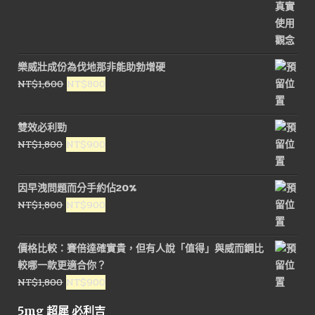
樂威壯成份為伐地那非能助勃增硬
原
目
NT$
1,600
NT$
800
始
前
價
價
雙效必利勁
格：
格：
原
目
NT$
1,800
NT$
900
NT$1,600。
NT$800。
始
前
價
價
因早洩問題而分手約佔20%
格：
格：
原
目
NT$
1,800
NT$
900
NT$1,800。
NT$900。
始
前
價
價
價格比較：賽倍達確實貴，但有人說「值得」與威而鋼比
格：
格：
較哪一款更適合你？
NT$1,800。
NT$900。
原
目
NT$
1,800
NT$
900
始
前
5mg 超犀 必利吉